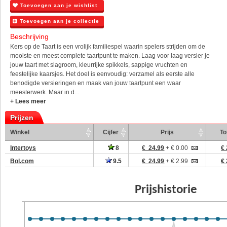
Toevoegen aan je wishlist
Toevoegen aan je collectie
Beschrijving
Kers op de Taart is een vrolijk familiespel waarin spelers strijden om de
mooiste en meest complete taartpunt te maken. Laag voor laag versier je
jouw taart met slagroom, kleurrijke spikkels, sappige vruchten en
feestelijke kaarsjes. Het doel is eenvoudig: verzamel als eerste alle
benodigde versieringen en maak van jouw taartpunt een waar
meesterwerk. Maar in d...
+ Lees meer
Prijzen
Winkel
Cijfer
Prijs
To
Intertoys
8
€ 24.99
+ € 0.00
€ 
Bol.com
9.5
€ 24.99
+ € 2.99
€ 