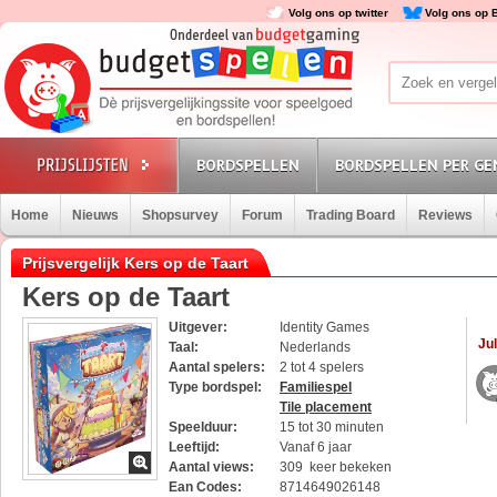
Volg ons op twitter
Volg ons op 
BORDSPELLEN
BORDSPELLEN PER GE
Home
Nieuws
Shopsurvey
Forum
Trading Board
Reviews
Prijsvergelijk Kers op de Taart
Kers op de Taart
Uitgever:
Identity Games
Jul
Taal:
Nederlands
Aantal spelers:
2 tot 4 spelers
Type bordspel:
Familiespel
Tile placement
Speelduur:
15 tot 30 minuten
Leeftijd:
Vanaf 6 jaar
Aantal views:
309 keer bekeken
Ean Codes:
8714649026148