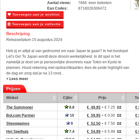
Aantal views:
7666 keer bekeken
Ean Codes:
8718026306472
Toevoegen aan je wishlist
Toevoegen aan je collectie
Beschrijving
Releasedatum 15 augustus 2024
Heb jij er altijd al van gedroomd om naar Japan te gaan? In het bordspel
Let’s Go! To Japan wordt deze droom werkelijkheid. In dit spel is het
namelijk je doel om je persoonlijke droomreis naar Tokio en Kyoto te
plannen. Houd rekening met opdrachtkaarten, kies de juiste highlight van
de dag en zorg dat je na 13 rond...
+ Lees meer
Prijzen
Winkel
Cijfer
Prijs
To
The Summoner
8.8
€ 49.95
+ € 7.25
€ 
Bol.com Partner
10
€ 59.95
+ € 0.00
€ 
Sheepgames
9
€ 52.50
+ € 7.50
€ 
Het Spelhuis
7.4
€ 54.99
+ € 5.99
€ 