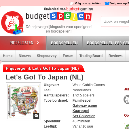
Volg ons op twitter
Volg ons op 
BORDSPELLEN
BORDSPELLEN PER GE
Home
Nieuws
Shopsurvey
Forum
Trading Board
Reviews
Prijsvergelijk Let's Go! To Japan (NL)
Let's Go! To Japan (NL)
Uitgever:
White Goblin Games
Jul
Taal:
Nederlands
Aantal spelers:
1 tot 5 spelers
Type bordspel:
Familiespel
Gateway game
Kaartspel
Oo
Set Collection
Speelduur:
45 minuten
Leeftijd:
Vanaf 10 jaar