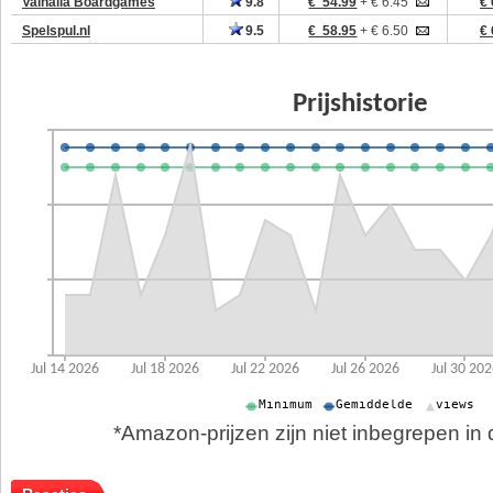
Valhalla Boardgames
9.8
€ 54.99
+ € 6.45
€ 
Spelspul.nl
9.5
€ 58.95
+ € 6.50
€ 
*Amazon-prijzen zijn niet inbegrepen in d