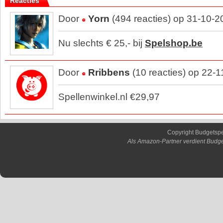
Reacties
Door
Yorn
(494 reacties) op 31-10-2
Nu slechts € 25,- bij
Spelshop.be
Door
Rribbens
(10 reacties) op 22-
Spellenwinkel.nl €29,97
Copyright Budgetsp
Als Amazon-Partner verdient Budge