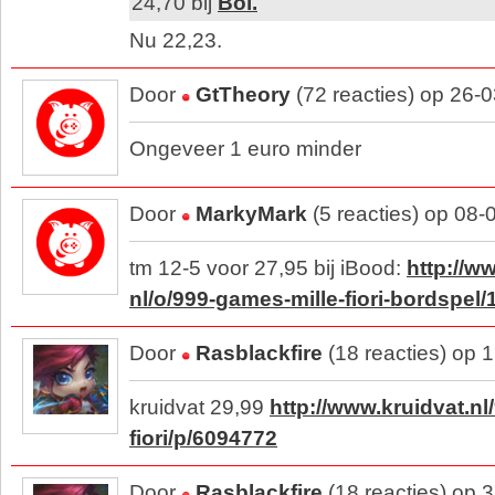
24,70 bij
Bol.
Nu 22,23.
Door
GtTheory
(72 reacties) op 26-
Ongeveer 1 euro minder
Door
MarkyMark
(5 reacties) op 08
tm 12-5 voor 27,95 bij iBood:
http://w
nl/o/999-games-mille-fiori-bordspel
Door
Rasblackfire
(18 reacties) op 
kruidvat 29,99
http://www.kruidvat.nl
fiori/p/6094772
Door
Rasblackfire
(18 reacties) op 