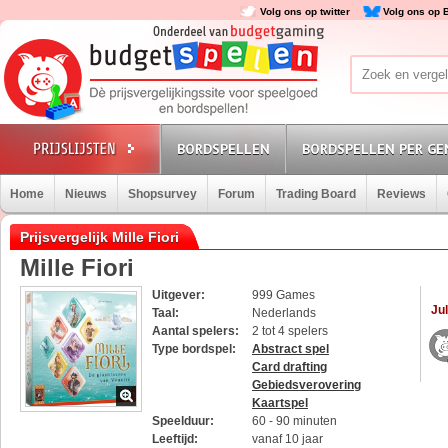
Volg ons op twitter
Volg ons op 
BORDSPELLEN
BORDSPELLEN PER GE
Home
Nieuws
Shopsurvey
Forum
Trading Board
Reviews
Prijsvergelijk Mille Fiori
Mille Fiori
Uitgever:
999 Games
Jul
Taal:
Nederlands
Aantal spelers:
2 tot 4 spelers
Type bordspel:
Abstract spel
Card drafting
Gebiedsverovering
Kaartspel
Speelduur:
60 - 90 minuten
Leeftijd:
vanaf 10 jaar