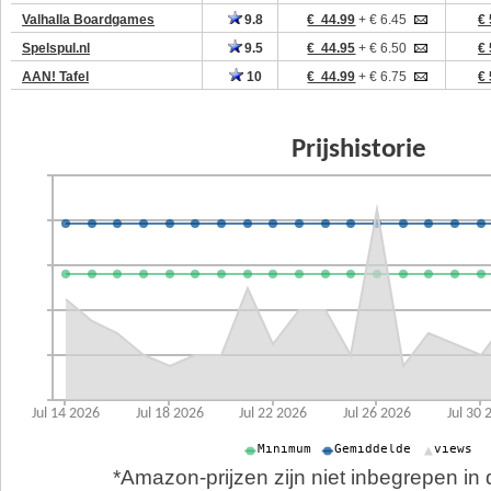
Valhalla Boardgames
9.8
€ 44.99
+ € 6.45
€ 
Spelspul.nl
9.5
€ 44.95
+ € 6.50
€ 
AAN! Tafel
10
€ 44.99
+ € 6.75
€ 
*Amazon-prijzen zijn niet inbegrepen in d