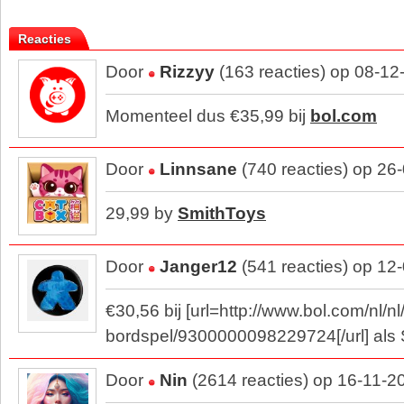
Reacties
Door
Rizzyy
(163 reacties) op 08-12
Momenteel dus €35,99 bij
bol.com
Door
Linnsane
(740 reacties) op 26
29,99 by
SmithToys
Door
Janger12
(541 reacties) op 12
€30,56 bij [url=http://www.bol.com/nl/nl/p
bordspel/9300000098229724[/url] als S
Door
Nin
(2614 reacties) op 16-11-2