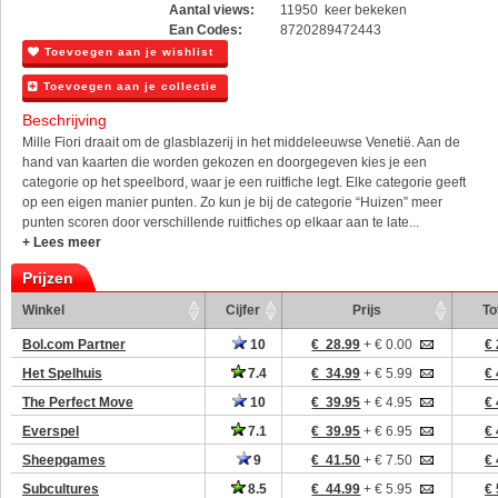
Aantal views:
11950 keer bekeken
Ean Codes:
8720289472443
Toevoegen aan je wishlist
Toevoegen aan je collectie
Beschrijving
Mille Fiori draait om de glasblazerij in het middeleeuwse Venetië. Aan de
hand van kaarten die worden gekozen en doorgegeven kies je een
categorie op het speelbord, waar je een ruitfiche legt. Elke categorie geeft
op een eigen manier punten. Zo kun je bij de categorie “Huizen” meer
punten scoren door verschillende ruitfiches op elkaar aan te late...
+ Lees meer
Prijzen
Winkel
Cijfer
Prijs
To
Bol.com Partner
10
€ 28.99
+ € 0.00
€ 
Het Spelhuis
7.4
€ 34.99
+ € 5.99
€ 
The Perfect Move
10
€ 39.95
+ € 4.95
€ 
Everspel
7.1
€ 39.95
+ € 6.95
€ 
Sheepgames
9
€ 41.50
+ € 7.50
€ 
Subcultures
8.5
€ 44.99
+ € 5.95
€ 