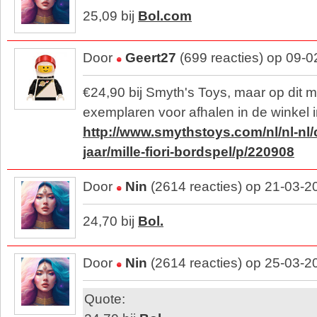
25,09 bij
Bol.com
Door
Geert27
(699 reacties) op 09-
€24,90 bij Smyth's Toys, maar op dit 
exemplaren voor afhalen in de winkel
http://www.smythstoys.com/nl/nl-nl
jaar/mille-fiori-bordspel/p/220908
Door
Nin
(2614 reacties) op 21-03-2
24,70 bij
Bol.
Door
Nin
(2614 reacties) op 25-03-2
Quote: