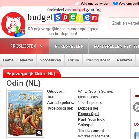
Volg ons op twitter
Volg ons op 
BORDSPELLEN
BORDSPELLEN PER GE
Home
Nieuws
Shopsurvey
Forum
Trading Board
Reviews
Prijsvergelijk Odin (NL)
Odin (NL)
Uitgever:
White Goblin Games
Jul
Taal:
Nederlands
Aantal spelers:
1 tot 4 spelers
Type bordspel:
Dobbelspel
Expert Spel
Push Your luck
Oo
Solospel
Tile placement
Worker placement