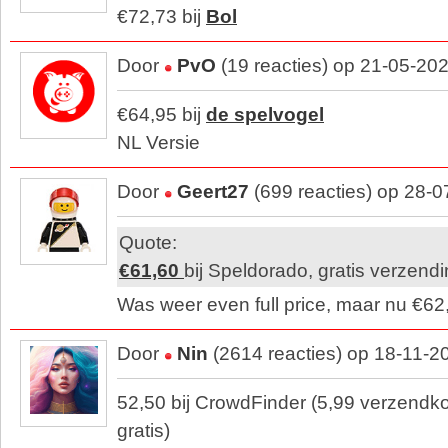
€72,73 bij
Bol
Door
PvO
(19 reacties) op 21-05-20
€64,95 bij
de spelvogel
NL Versie
Door
Geert27
(699 reacties) op 28-
Quote:
€61,60
bij Speldorado, gratis verzend
Was weer even full price, maar nu €62
Door
Nin
(2614 reacties) op 18-11-2
52,50 bij CrowdFinder (5,99 verzendk
gratis)