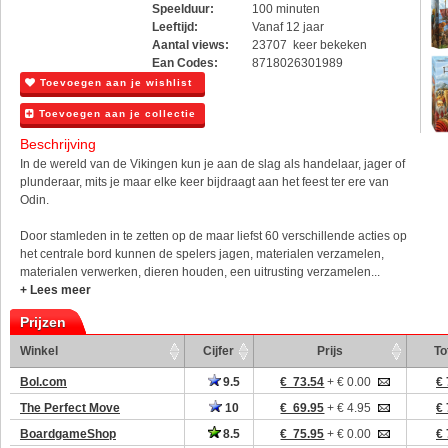
Speelduur:
100 minuten
Leeftijd:
Vanaf 12 jaar
Aantal views:
23707 keer bekeken
Ean Codes:
8718026301989
Toevoegen aan je wishlist
Toevoegen aan je collectie
Beschrijving
In de wereld van de Vikingen kun je aan de slag als handelaar, jager of
plunderaar, mits je maar elke keer bijdraagt aan het feest ter ere van
Odin.
Door stamleden in te zetten op de maar liefst 60 verschillende acties op
het centrale bord kunnen de spelers jagen, materialen verzamelen,
materialen verwerken, dieren houden, een uitrusting verzamelen...
+ Lees meer
Prijzen
Winkel
Cijfer
Prijs
To
Bol.com
9.5
€ 73.54
+ € 0.00
€ 
The Perfect Move
10
€ 69.95
+ € 4.95
€ 
BoardgameShop
8.5
€ 75.95
+ € 0.00
€ 