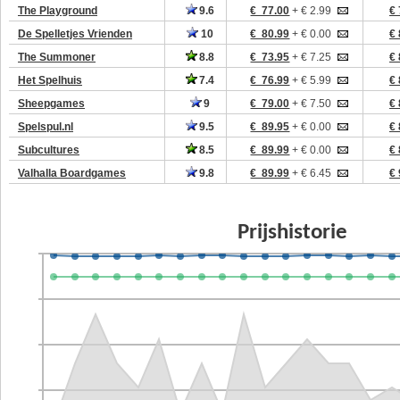
The Playground
9.6
€ 77.00
+ € 2.99
€ 
De Spelletjes Vrienden
10
€ 80.99
+ € 0.00
€ 
The Summoner
8.8
€ 73.95
+ € 7.25
€ 
Het Spelhuis
7.4
€ 76.99
+ € 5.99
€ 
Sheepgames
9
€ 79.00
+ € 7.50
€ 
Spelspul.nl
9.5
€ 89.95
+ € 0.00
€ 
Subcultures
8.5
€ 89.99
+ € 0.00
€ 
Valhalla Boardgames
9.8
€ 89.99
+ € 6.45
€ 