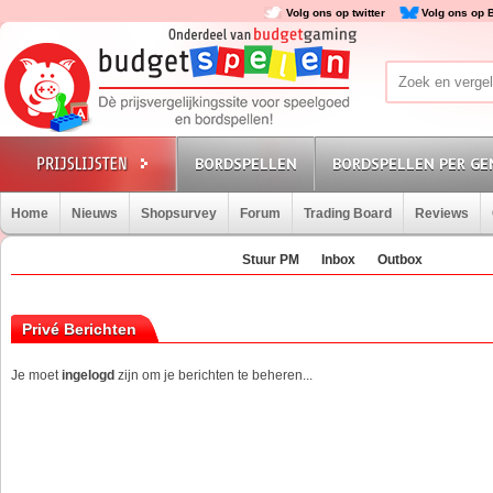
Volg ons op twitter
Volg ons op 
BORDSPELLEN
BORDSPELLEN PER GE
Home
Nieuws
Shopsurvey
Forum
Trading Board
Reviews
Stuur PM
Inbox
Outbox
Privé Berichten
Je moet
ingelogd
zijn om je berichten te beheren...