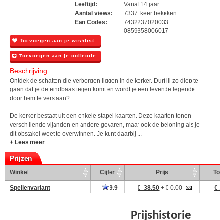
Leeftijd:
Vanaf 14 jaar
Aantal views:
7337 keer bekeken
Ean Codes:
7432237020033
0859358006017
Toevoegen aan je wishlist
Toevoegen aan je collectie
Beschrijving
Ontdek de schatten die verborgen liggen in de kerker. Durf jij zo diep te
gaan dat je de eindbaas tegen komt en wordt je een levende legende
door hem te verslaan?
De kerker bestaat uit een enkele stapel kaarten. Deze kaarten tonen
verschillende vijanden en andere gevaren, maar ook de beloning als je
dit obstakel weet te overwinnen. Je kunt daarbij ...
+ Lees meer
Prijzen
Winkel
Cijfer
Prijs
To
Spellenvariant
9.9
€ 38.50
+ € 0.00
€ 