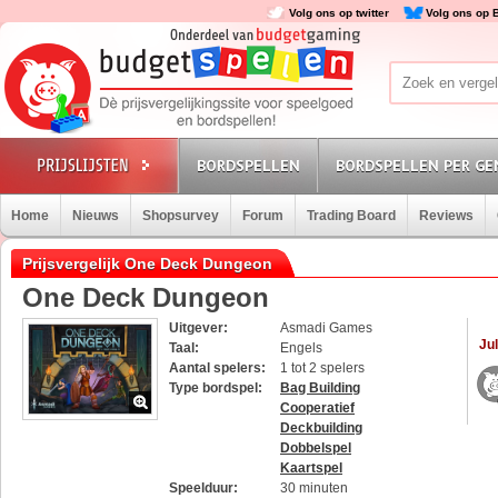
Volg ons op twitter
Volg ons op 
BORDSPELLEN
BORDSPELLEN PER GE
Home
Nieuws
Shopsurvey
Forum
Trading Board
Reviews
Prijsvergelijk One Deck Dungeon
One Deck Dungeon
Uitgever:
Asmadi Games
Jul
Taal:
Engels
Aantal spelers:
1 tot 2 spelers
Type bordspel:
Bag Building
Cooperatief
Deckbuilding
Dobbelspel
Kaartspel
Speelduur:
30 minuten