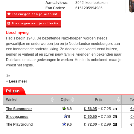
Aantal views:
3942 keer bekeken
Ean Codes:
6151205994985
Toevoegen aan je wishlist
Toevoegen aan je collectie
Beschrijving
Het is begin 1943. De bezettende Nazi-troepen worden steeds
gevaarlijker en onderwerpen jou en je Nederlandse medeburgers aan
een toenemende onderdrukking. Ze doorzoeken voortdurend huizen,
nemen je vrijheid af en sturen jouw familie, vrienden en bekenden naar
Duitsland om daar gedwongen te werken. Hun lot is onbekend, maar je
vreest het ergste.
Je...
+ Lees meer
Prijzen
Winkel
Cijfer
Prijs
To
The Summoner
8.8
€ 56.95
+ € 7.25
€ 
Sheepgames
9
€ 60.50
+ € 7.50
€ 
The Playground
9.6
€ 72.00
+ € 2.99
€ 