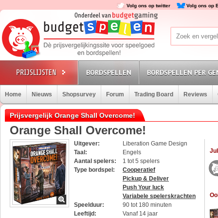
Volg ons op twitter
Volg ons op 
BORDSPELLEN
BORDSPELLEN PER GE
Home
Nieuws
Shopsurvey
Forum
Trading Board
Reviews
Prijsvergelijk Orange Shall Overcome!
Orange Shall Overcome!
Uitgever:
Liberation Game Design
Jul
Taal:
Engels
Aantal spelers:
1 tot 5 spelers
Type bordspel:
Cooperatief
Pickup & Deliver
Push Your luck
Oo
Variabele spelerskrachten
Speelduur:
90 tot 180 minuten
Leeftijd:
Vanaf 14 jaar