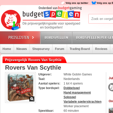
Volg ons op twitter
Volg ons op 
BORDSPELLEN
BORDSPELLEN PER GE
Home
Nieuws
Shopsurvey
Forum
Trading Board
Reviews
Prijsvergelijk Rovers Van Scythïe
Rovers Van Scythïe
Uitgever:
White Goblin Games
Jul
Taal:
Nederlands
Aantal spelers:
1 tot 4 spelers
Type bordspel:
Dobbelspel
Hand management
Solospel
Oo
Variabele spelerskrachten
Worker placement
Speelduur:
60 minuten