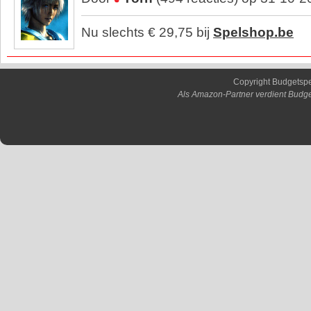
Nu slechts € 29,75 bij
Spelshop.be
Copyright Budgetsp
Als Amazon-Partner verdient Budge