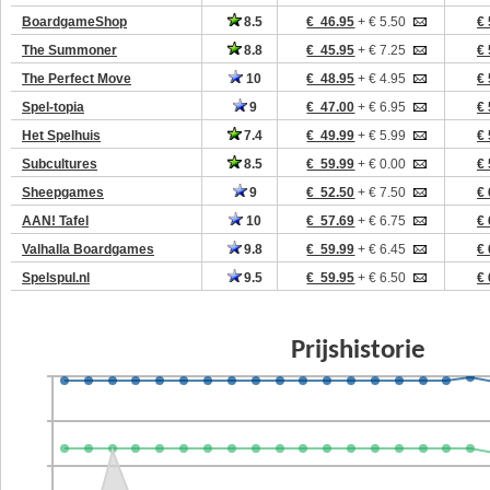
BoardgameShop
8.5
€ 46.95
+ € 5.50
€ 
The Summoner
8.8
€ 45.95
+ € 7.25
€ 
The Perfect Move
10
€ 48.95
+ € 4.95
€ 
Spel-topia
9
€ 47.00
+ € 6.95
€ 
Het Spelhuis
7.4
€ 49.99
+ € 5.99
€ 
Subcultures
8.5
€ 59.99
+ € 0.00
€ 
Sheepgames
9
€ 52.50
+ € 7.50
€ 
AAN! Tafel
10
€ 57.69
+ € 6.75
€ 
Valhalla Boardgames
9.8
€ 59.99
+ € 6.45
€ 
Spelspul.nl
9.5
€ 59.95
+ € 6.50
€ 