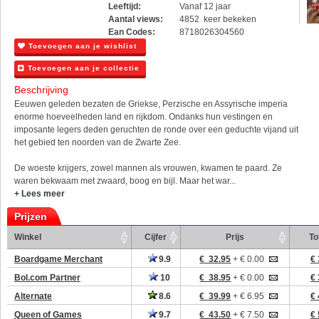
Leeftijd:
Vanaf 12 jaar
Aantal views:
4852 keer bekeken
Ean Codes:
8718026304560
Toevoegen aan je wishlist
Toevoegen aan je collectie
Beschrijving
Eeuwen geleden bezaten de Griekse, Perzische en Assyrische imperia
enorme hoeveelheden land en rijkdom. Ondanks hun vestingen en
imposante legers deden geruchten de ronde over een geduchte vijand uit
het gebied ten noorden van de Zwarte Zee.
De woeste krijgers, zowel mannen als vrouwen, kwamen te paard. Ze
waren bekwaam met zwaard, boog en bijl. Maar het war...
+ Lees meer
Prijzen
Winkel
Cijfer
Prijs
To
Boardgame Merchant
9.9
€ 32.95
+ € 0.00
€ 
Bol.com Partner
10
€ 38.95
+ € 0.00
€ 
Alternate
8.6
€ 39.99
+ € 6.95
€ 
Queen of Games
9.7
€ 43.50
+ € 7.50
€ 