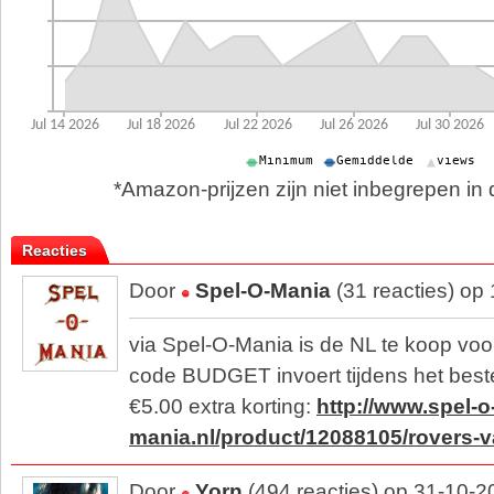
*Amazon-prijzen zijn niet inbegrepen in d
Reacties
Door
Spel-O-Mania
(31 reacties) op
via Spel-O-Mania is de NL te koop voor
code BUDGET invoert tijdens het bestel
€5.00 extra korting:
http://www.spel-o
mania.nl/product/12088105/rovers-v
Door
Yorn
(494 reacties) op 31-10-2