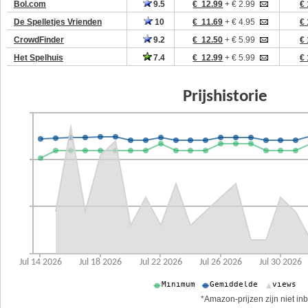
Bol.com
9.5
€ 12.99
+ € 2.99
€ 
De Spelletjes Vrienden
10
€ 11.69
+ € 4.95
€ 
CrowdFinder
9.2
€ 12.50
+ € 5.99
€ 
Het Spelhuis
7.4
€ 12.99
+ € 5.99
€ 
*Amazon-prijzen zijn niet inb