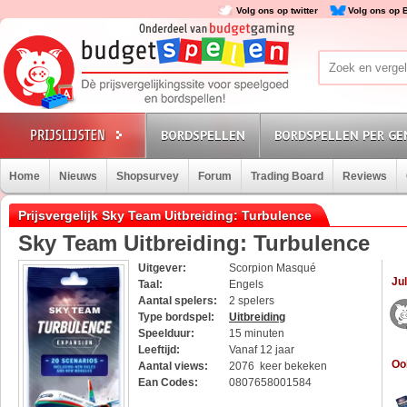
Volg ons op twitter
Volg ons op 
BORDSPELLEN
BORDSPELLEN PER GE
Home
Nieuws
Shopsurvey
Forum
Trading Board
Reviews
Prijsvergelijk Sky Team Uitbreiding: Turbulence
Sky Team Uitbreiding: Turbulence
Uitgever:
Scorpion Masqué
Jul
Taal:
Engels
Aantal spelers:
2 spelers
Type bordspel:
Uitbreiding
Speelduur:
15 minuten
Leeftijd:
Vanaf 12 jaar
Oo
Aantal views:
2076 keer bekeken
Ean Codes:
0807658001584