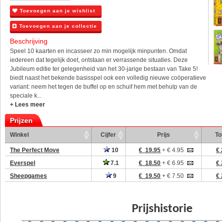
Toevoegen aan je wishlist
Toevoegen aan je collectie
Beschrijving
Speel 10 kaarten en incasseer zo min mogelijk minpunten. Omdat
iedereen dat tegelijk doet, ontstaan er verrassende situaties. Deze
Jubileum editie ter gelegenheid van het 30-jarige bestaan van Take 5!
biedt naast het bekende basisspel ook een volledig nieuwe coöperatieve
variant: neem het tegen de buffel op en schuif hem met behulp van de
speciale k...
+ Lees meer
Prijzen
Winkel
Cijfer
Prijs
To
The Perfect Move
10
€ 19.95
+ € 4.95
€ 
Everspel
7.1
€ 18.50
+ € 6.95
€ 
Sheepgames
9
€ 19.50
+ € 7.50
€ 