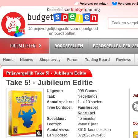
Volg ons op twitter
Volg ons op 
BORDSPELLEN
BORDSPELLEN PER GE
Home
Nieuws
Shopsurvey
Forum
Trading Board
Reviews
Prijsvergelijk Take 5! - Jubileum Editie
Take 5! - Jubileum Editie
Uitgever:
999 Games
Jul
Taal:
Nederlands
Aantal spelers:
1 tot 10 spelers
Type bordspel:
Familiespel
Kaartspel
Speelduur:
45 minuten
Oo
Leeftijd:
Vanaf 8 jaar
Aantal views:
3615 keer bekeken
Ean Codes:
8720289475468