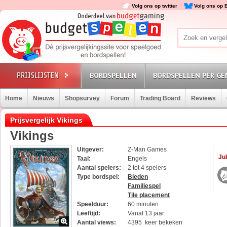
Volg ons op twitter
Volg ons op 
BORDSPELLEN
BORDSPELLEN PER GE
Home
Nieuws
Shopsurvey
Forum
Trading Board
Reviews
Prijsvergelijk Vikings
Vikings
Uitgever:
Z-Man Games
Jul
Taal:
Engels
Aantal spelers:
2 tot 4 spelers
Type bordspel:
Bieden
Familiespel
Tile placement
Speelduur:
60 minuten
Leeftijd:
Vanaf 13 jaar
Aantal views:
4395 keer bekeken