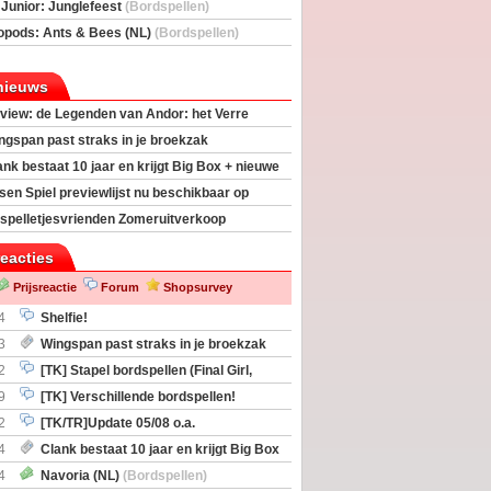
deas)
 Junior: Junglefeest
(Bordspellen)
opods: Ants & Bees (NL)
(Bordspellen)
nieuws
view: de Legenden van Andor: het Verre
ngspan past straks in je broekzak
ank bestaat 10 jaar en krijgt Big Box + nieuwe
sen Spiel previewlijst nu beschikbaar op
egeek
spelletjesvrienden Zomeruitverkoop
an start
reacties
Prijsreactie
Forum
Shopsurvey
4
Shelfie!
3
Wingspan past straks in je broekzak
2
[TK] Stapel bordspellen (Final Girl,
taliation, Zombicide Invader)
9
[TK] Verschillende bordspellen!
2
[TK/TR]Update 05/08 o.a.
gingen, Imperium Horizons, 20 Strong
4
Clank bestaat 10 jaar en krijgt Big Box
itbreiding
4
Navoria (NL)
(Bordspellen)