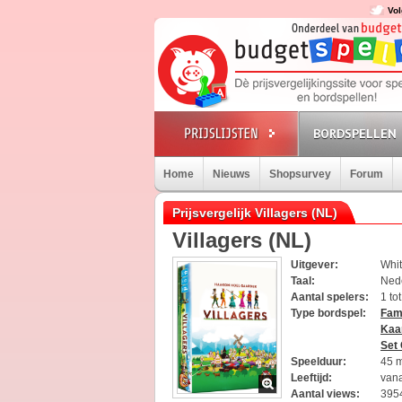
Vol
BORDSPELLEN
Home
Nieuws
Shopsurvey
Forum
Prijsvergelijk Villagers (NL)
Villagers (NL)
Uitgever:
Whi
Taal:
Ned
Aantal spelers:
1 to
Type bordspel:
Fami
Kaa
Set 
Speelduur:
45 
Leeftijd:
vana
Aantal views:
395