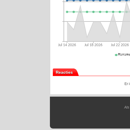
Reacties
Er 
Als