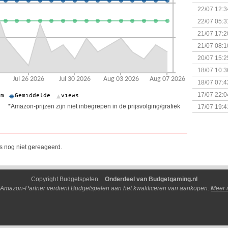
(Bordspell
22/07 12:3
& Great D
22/07 05:3
bigbox
21/07 17:2
21/07 08:1
20/07 15:2
genaamd P
18/07 10:3
18/07 07:4
Sherlock 
17/07 22:0
Monsterb
*Amazon-prijzen zijn niet inbegrepen in de prijsvolging/grafiek
17/07 19:4
is nog niet gereageerd.
Copyright Budgetspelen
Onderdeel van Budgetgaming.nl
 Amazon-Partner verdient Budgetspelen aan het kwalificeren van aankopen.
Meer i