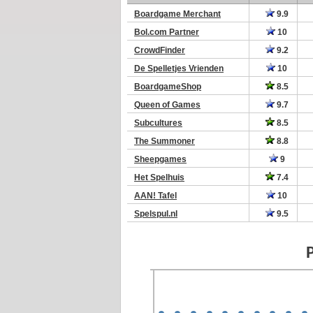
Boardgame Merchant
9.9
Bol.com Partner
10
CrowdFinder
9.2
De Spelletjes Vrienden
10
BoardgameShop
8.5
Queen of Games
9.7
Subcultures
8.5
The Summoner
8.8
Sheepgames
9
Het Spelhuis
7.4
AAN! Tafel
10
Spelspul.nl
9.5