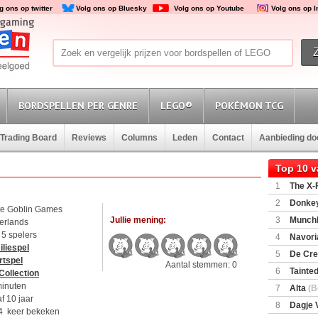
g ons op twitter
Volg ons op Bluesky
Volg ons op Youtube
Volg ons op 
BORDSPELLEN PER GENRE
LEGO®
POKÉMON TCG
Trading Board
Reviews
Columns
Leden
Contact
Aanbieding d
Top 10 
1
The X-F
2
Donkey
te Goblin Games
(SuperMar
Jullie mening:
3
Munchl
erlands
t 5 spelers
4
Navori
liespel
5
De Cre
rtspel
Aantal stemmen: 0
6
Tainted
Collection
Encounte
minuten
7
Alta
(B
f 10 jaar
8
Dagje 
4 keer bekeken