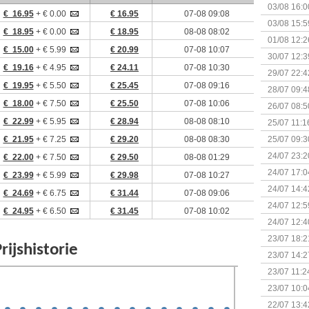
03/08 16:0
€ 16.95
+ € 0.00
€ 16.95
07-08 09:08
Kapitein 
03/08 15:5
€ 18.95
+ € 0.00
€ 18.95
08-08 08:02
01/08 12:2
€ 15.00
+ € 5.99
€ 20.99
07-08 10:07
30/07 12:3
€ 19.16
+ € 4.95
€ 24.11
07-08 10:30
29/07 22:4
€ 19.95
+ € 5.50
€ 25.45
07-08 09:16
28/07 09:4
€ 18.00
+ € 7.50
€ 25.50
07-08 10:06
26/07 08:5
€ 22.99
+ € 5.95
€ 28.94
08-08 08:10
25/07 11:1
€ 21.95
+ € 7.25
€ 29.20
08-08 08:30
25/07 09:3
Uitbreidi
24/07 23:2
€ 22.00
+ € 7.50
€ 29.50
08-08 01:29
24/07 17:0
€ 23.99
+ € 5.99
€ 29.98
07-08 10:27
(Bordspell
24/07 14:4
€ 24.69
+ € 6.75
€ 31.44
07-08 09:06
Surprise 
24/07 12:5
€ 24.95
+ € 6.50
€ 31.45
07-08 10:02
(Bordspell
24/07 12:4
23/07 18:2
start
23/07 14:2
(Bordspell
23/07 11:2
23/07 10:0
22/07 13:4