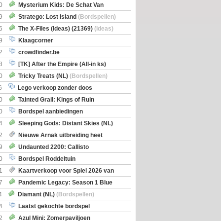
0
Mysterium Kids: De Schat Van
Boe
(Bordspellen)
9
Stratego: Lost Island
(Bordspellen)
6
The X-Files (Ideas) (21369)
(Ideas)
9
Klaagcorner
2
crowdfinder.be
8
[TK] After the Empire (All-in ks)
0
Tricky Treats (NL)
(Bordspellen)
6
Lego verkoop zonder doos
0
Tainted Grail: Kings of Ruin
ng: Wyrd Encounters
(Bordspellen)
0
Bordspel aanbiedingen
4
Sleeping Gods: Distant Skies (NL)
en)
2
Nieuwe Arnak uitbreiding heet
Shipments
9
Undaunted 2200: Callisto
en)
0
Bordspel Roddeltuin
1
Kaartverkoop voor Spiel 2026 van
7
Pandemic Legacy: Season 1 Blue
en)
4
Diamant (NL)
(Bordspellen)
4
Laatst gekochte bordspel
2
Azul Mini: Zomerpaviljoen