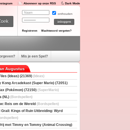
Instagram
Abonneer op onze RSS
Dark Mode
onthouden
Registreren
Wachtwoord vergeten?
oorgeven?
Mis je een Spel?
van Augustus
iles (Ideas) (21369)
(Ideas)
 Kong Arcadekast (Super Mario) (72051)
io)
ax (Pokémon) (72150)
(SuperMario)
a (NL)
(Bordspellen)
w: Reis om de Wereld
(Bordspellen)
 Grail: Kings of Ruin Uitbreiding: Wyrd
rs
(Bordspellen)
ordspellen)
Vrij met Timmy en Tommy (Animal Crossing)