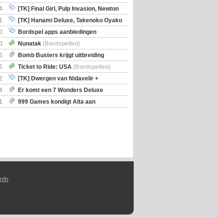
en)
4
[TK] Final Girl, Pulp Invasion, Newton
iscoveries
1
[TK] Hanami Deluxe, Takenoko Oyako
0
Bordspel apps aanbiedingen
0
Nunatak
(Bordspellen)
5
Bomb Busters krijgt uitbreiding
ro Kit
6
Ticket to Ride: USA
(Bordspellen)
2
[TK] Dwergen van Nidavelir +
Holmes Consulting Detective
4
Er komt een 7 Wonders Deluxe
ox
1
999 Games kondigt Alta aan
nfo
.