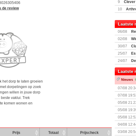
(77059)
(I
9
Clever
8026305406
s de review
10
Arthr
Laatste 
06/08
Re
Land
02/08
Wi
30/07
Cl
uitbreiding
25/07
Es
Boardgam
24/07
De
weekend v
Laatste 
Nieuws
k het dorp te laten groeien
 met dorpelingen op zoek
07/08 20:3
ngen willen in jouw dorp
07/08 19:5
beste vaklui. Trek
05/08 21:2
p te komen wonen en
Nemesis Re
05/08 19:3
05/08 12:5
Prijsverla
04/08 12:4
+ nieuwe u
03/08 20:5
Prijs
Totaal
Prijscheck