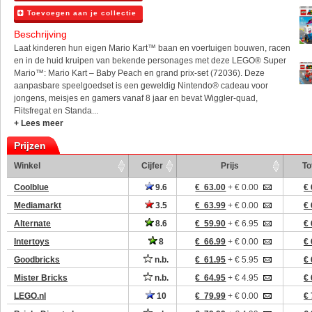
Toevoegen aan je collectie
Beschrijving
Laat kinderen hun eigen Mario Kart™ baan en voertuigen bouwen, racen
en in de huid kruipen van bekende personages met deze LEGO® Super
Mario™: Mario Kart – Baby Peach en grand prix-set (72036). Deze
aanpasbare speelgoedset is een geweldig Nintendo® cadeau voor
jongens, meisjes en gamers vanaf 8 jaar en bevat Wiggler-quad,
Flitsfregat en Standa...
+ Lees meer
Prijzen
Winkel
Cijfer
Prijs
To
Coolblue
9.6
€ 63.00
+ € 0.00
€ 
Mediamarkt
3.5
€ 63.99
+ € 0.00
€ 
Alternate
8.6
€ 59.90
+ € 6.95
€ 
Intertoys
8
€ 66.99
+ € 0.00
€ 
Goodbricks
n.b.
€ 61.95
+ € 5.95
€ 
Mister Bricks
n.b.
€ 64.95
+ € 4.95
€ 
LEGO.nl
10
€ 79.99
+ € 0.00
€ 