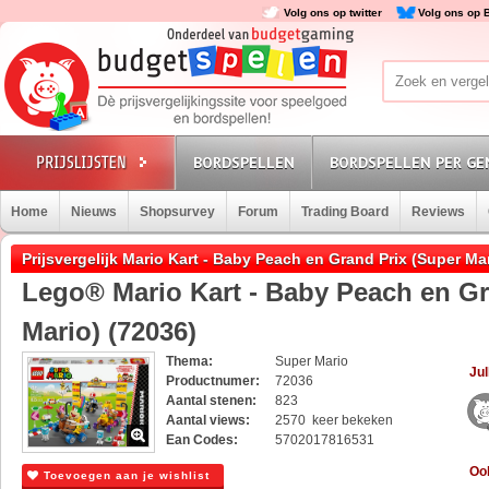
Volg ons op twitter
Volg ons op 
BORDSPELLEN
BORDSPELLEN PER GE
Home
Nieuws
Shopsurvey
Forum
Trading Board
Reviews
Prijsvergelijk Mario Kart - Baby Peach en Grand Prix (Super Ma
Lego® Mario Kart - Baby Peach en Gr
Mario) (72036)
Thema:
Super Mario
Jul
Productnumer:
72036
Aantal stenen:
823
Aantal views:
2570 keer bekeken
Ean Codes:
5702017816531
Ook
Toevoegen aan je wishlist