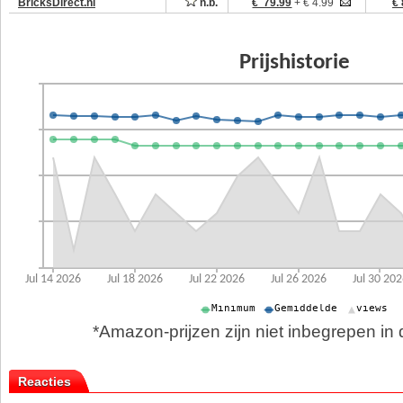
BricksDirect.nl
n.b.
€ 79.99
+ € 4.99
€ 
*Amazon-prijzen zijn niet inbegrepen in d
Reacties