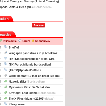
Vrij met Timmy en Tommy (Animal Crossing)
deas)
opods: Ants & Bees (NL)
(Bordspellen)
oeken
Zoeken
reacties
Prijsreactie
Forum
Shopsurvey
4
Shelfie!
3
Wingspan past straks in je broekzak
2
[TK] Stapel bordspellen (Final Girl,
taliation, Zombicide Invader)
9
[TK] Verschillende bordspellen!
2
[TK/TR]Update 05/08 o.a.
gingen, Imperium Horizons, 20 Strong
4
Clank bestaat 10 jaar en krijgt Big Box
itbreiding
4
Navoria (NL)
(Bordspellen)
0
Mysterium Kids: De Schat Van
Boe
(Bordspellen)
9
Stratego: Lost Island
(Bordspellen)
6
The X-Files (Ideas) (21369)
(Ideas)
9
Klaagcorner