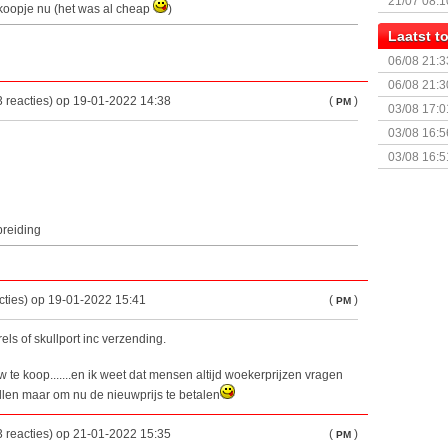
21/07 08:1
 koopje nu (het was al cheap
)
Laatst 
06/08 21:3
06/08 21:3
 reacties) op 19-01-2022 14:38
(
)
PM
03/08 17:0
03/08 16:5
Sterrenhe
03/08 16:5
Geopolitic
breiding
cties) op 19-01-2022 15:41
(
)
PM
ls of skullport inc verzending.
 te koop.......en ik weet dat mensen altijd woekerprijzen vragen
len maar om nu de nieuwprijs te betalen
 reacties) op 21-01-2022 15:35
(
)
PM