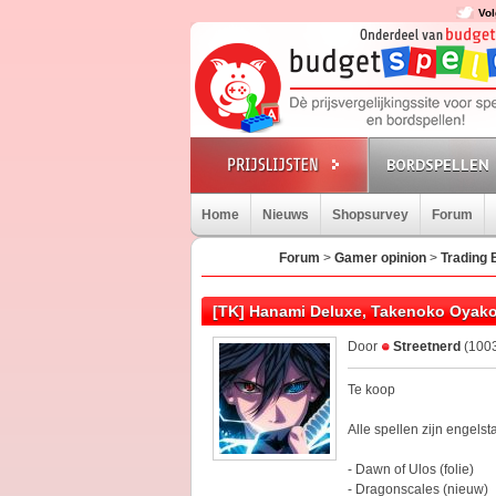
Vol
BORDSPELLEN
Home
Nieuws
Shopsurvey
Forum
Forum
>
Gamer opinion
>
Trading 
[TK] Hanami Deluxe, Takenoko Oyak
Door
Streetnerd
(1003
Te koop
Alle spellen zijn engelst
- Dawn of Ulos (folie)
- Dragonscales (nieuw)