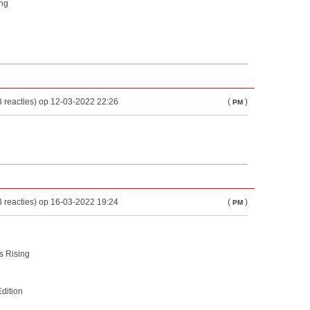
ng
 reacties) op 12-03-2022 22:26
(
)
PM
 reacties) op 16-03-2022 19:24
(
)
PM
s Rising
Edition