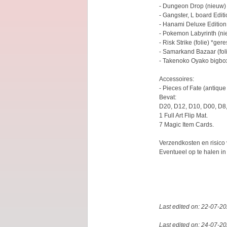
- Dungeon Drop (nieuw)
- Gangster, L board Edit
- Hanami Deluxe Edition 
- Pokemon Labyrinth (ni
- Risk Strike (folie) *ger
- Samarkand Bazaar (fol
- Takenoko Oyako bigbox
Accessoires:
- Pieces of Fate (antique 
Bevat:
D20, D12, D10, D00, D8,
1 Full Art Flip Mat.
7 Magic Item Cards.
Verzendkosten en risico 
Eventueel op te halen in
Last edited on: 22-07-2
Last edited on: 24-07-2