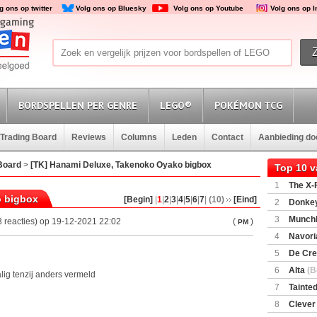
g ons op twitter
Volg ons op Bluesky
Volg ons op Youtube
Volg ons op 
BORDSPELLEN PER GENRE
LEGO®
POKÉMON TCG
Trading Board
Reviews
Columns
Leden
Contact
Aanbieding d
Board
>
[TK] Hanami Deluxe, Takenoko Oyako bigbox
Top 10 
1
The X-F
o bigbox
[Begin]
|
1
|
2
|
3
|
4
|
5
|
6
|
7
|
(10)
[Eind]
2
Donkey
(SuperMar
3
Munchl
 reacties) op 19-12-2021 22:02
(
)
PM
4
Navori
5
De Cre
6
Alta
(B
alig tenzij anders vermeld
7
Tainted
Encounte
8
Clever