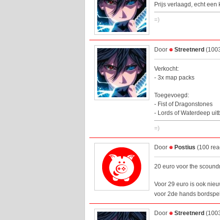
Prijs verlaagd, echt een
=)
Door
Streetnerd
(1003
Verkocht:
- 3x map packs
Toegevoegd:
- Fist of Dragonstones
- Lords of Waterdeep uit
=)
Door
Postius
(100 rea
20 euro voor the scoundre
Voor 29 euro is ook nieuw
voor 2de hands bordspel
Door
Streetnerd
(1003