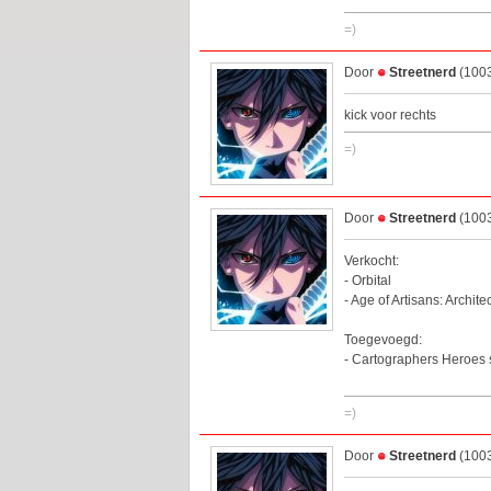
=)
Door
Streetnerd
(1003
kick voor rechts
=)
Door
Streetnerd
(1003
Verkocht:
- Orbital
- Age of Artisans: Archit
Toegevoegd:
- Cartographers Heroes 
=)
Door
Streetnerd
(1003