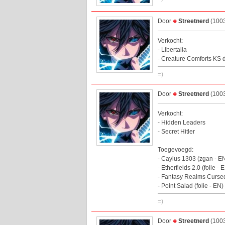
Door
Streetnerd
(1003
Verkocht:
- Libertalia
- Creature Comforts KS 
=)
Door
Streetnerd
(1003
Verkocht:
- Hidden Leaders
- Secret Hitler
Toegevoegd:
- Caylus 1303 (zgan - E
- Etherfields 2.0 (folie - 
- Fantasy Realms Cursed
- Point Salad (folie - EN)
=)
Door
Streetnerd
(1003