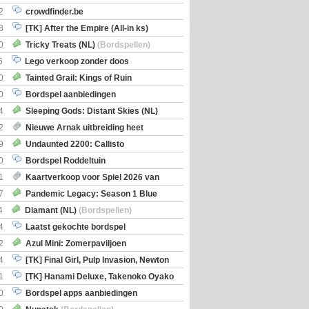
2
crowdfinder.be
8
[TK] After the Empire (All-in ks)
0
Tricky Treats (NL)
(Bordspellen)
6
Lego verkoop zonder doos
0
Tainted Grail: Kings of Ruin
ng: Wyrd Encounters
(Bordspellen)
0
Bordspel aanbiedingen
4
Sleeping Gods: Distant Skies (NL)
en)
2
Nieuwe Arnak uitbreiding heet
Shipments
9
Undaunted 2200: Callisto
en)
0
Bordspel Roddeltuin
1
Kaartverkoop voor Spiel 2026 van
7
Pandemic Legacy: Season 1 Blue
en)
4
Diamant (NL)
(Bordspellen)
4
Laatst gekochte bordspel
2
Azul Mini: Zomerpaviljoen
en)
4
[TK] Final Girl, Pulp Invasion, Newton
iscoveries
1
[TK] Hanami Deluxe, Takenoko Oyako
0
Bordspel apps aanbiedingen