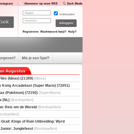
Instagram
Abonneer op onze RSS
Dark Mode
onthouden
Registreren
Wachtwoord kwijt?
Hulp?
oorgeven?
Mis je een Spel?
van Augustus
iles (Ideas) (21369)
(Ideas)
 Kong Arcadekast (Super Mario) (72051)
io)
ax (Pokémon) (72150)
(SuperMario)
a (NL)
(Bordspellen)
w: Reis om de Wereld
(Bordspellen)
ordspellen)
 Grail: Kings of Ruin Uitbreiding: Wyrd
rs
(Bordspellen)
 Junior: Junglefeest
(Bordspellen)