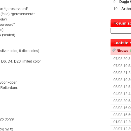
9
Dagje 
(77059)
(I
ion *gereserveerd*
10
Arthr
(folie) *gereserveerd*
euw)
Forum z
eserveerd*
ie)
 (sealed)
Laatste 
silver color, 8 dice coins)
Nieuws
07/08 20:3
 D6, D4, D20 limited color
07/08 19:5
05/08 21:2
Nemesis Re
05/08 19:3
voor koper.
05/08 12:5
 Rotterdam.
Prijsverla
04/08 12:4
+ nieuwe u
03/08 20:5
03/08 16:0
Kapitein 
03/08 15:5
026 05:29
01/08 12:2
30/07 12:3
026 04:51