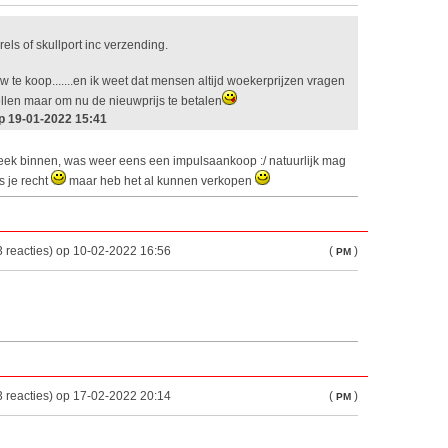
els of skullport inc verzending.
w te koop.......en ik weet dat mensen altijd woekerprijzen vragen
len maar om nu de nieuwprijs te betalen
p 19-01-2022 15:41
week binnen, was weer eens een impulsaankoop :/ natuurlijk mag
s je recht
maar heb het al kunnen verkopen
 reacties) op 10-02-2022 16:56
(
)
PM
 reacties) op 17-02-2022 20:14
(
)
PM