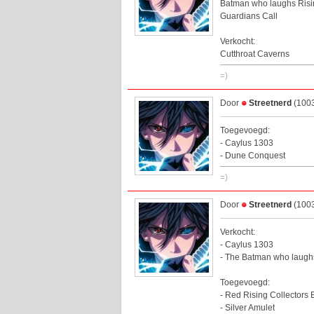
Batman who laughs Risi
Guardians Call
Verkocht:
Cutthroat Caverns
=)
Door
Streetnerd
(1003
Toegevoegd:
- Caylus 1303
- Dune Conquest
=)
Door
Streetnerd
(1003
Verkocht:
- Caylus 1303
- The Batman who laugh
Toegevoegd:
- Red Rising Collectors 
- Silver Amulet