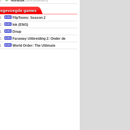
0
Nunatak
(Bordspellen)
toegevoegde games
3
FlipToons: Season 2
0
Ink (ENG)
1
Dnup
6
Faraway Uitbreiding 2: Onder de
mel
1
World Order: The Ultimate
al Simulator