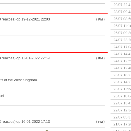
29/07 22:4
28/07 09:4
26/07 08:5
 reacties) op 19-12-2021 22:03
(
)
PM
25/07 11:1
25/07 09:3
Uitbreidi
24/07 23:2
24/07 17:0
(Bordspell
24/07 14:4
 reacties) op 11-01-2022 22:59
(
)
PM
Surprise 
24/07 12:5
(Bordspell
24/07 12:4
23/07 18:2
ects of the West Kingdom
start
23/07 14:2
(Bordspell
23/07 11:2
set
23/07 10:0
22/07 13:4
(Bordspell
22/07 12:3
& Great D
22/07 05:3
 reacties) op 16-01-2022 17:13
(
)
PM
bigbox
21/07 17:2