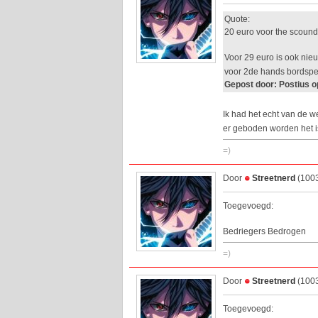
Quote:
20 euro voor the scoundr
Voor 29 euro is ook nieu
voor 2de hands bordspel
Gepost door: Postius o
Ik had het echt van de 
er geboden worden het i
=)
Door
Streetnerd
(1003
Toegevoegd:
Bedriegers Bedrogen
=)
Door
Streetnerd
(1003
Toegevoegd: