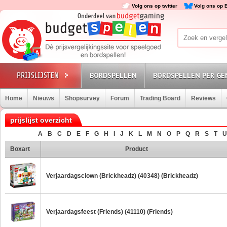
Volg ons op twitter
Volg ons op 
BORDSPELLEN
BORDSPELLEN PER GE
Home
Nieuws
Shopsurvey
Forum
Trading Board
Reviews
prijslijst overzicht
A
B
C
D
E
F
G
H
I
J
K
L
M
N
O
P
Q
R
S
T
U
Boxart
Product
Verjaardagsclown (Brickheadz) (40348) (Brickheadz)
Verjaardagsfeest (Friends) (41110) (Friends)