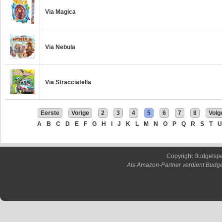
Via Magica
Via Nebula
Via Stracciatella
Eerste
Vorige
2
3
4
5
6
7
8
Volg
A
B
C
D
E
F
G
H
I
J
K
L
M
N
O
P
Q
R
S
T
U
Copyright Budgetsp
Als Amazon-Partner verdient Budge