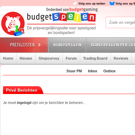
Volg ons op twitter
Volg ons op 
BORDSPELLEN
BORDSPELLEN PER GE
Home
Nieuws
Shopsurvey
Forum
Trading Board
Reviews
Stuur PM
Inbox
Outbox
Privé Berichten
Je moet
ingelogd
zijn om je berichten te beheren...