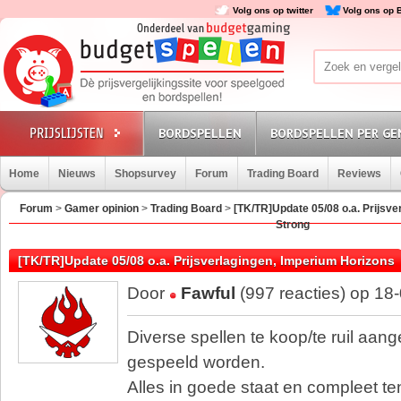
Volg ons op twitter
Volg ons op 
BORDSPELLEN
BORDSPELLEN PER GE
Home
Nieuws
Shopsurvey
Forum
Trading Board
Reviews
Forum
>
Gamer opinion
>
Trading Board
>
[TK/TR]Update 05/08 o.a. Prijsve
Strong
[TK/TR]Update 05/08 o.a. Prijsverlagingen, Imperium Horizons
Door
Fawful
(997 reacties) op 18
Diverse spellen te koop/te ruil aang
gespeeld worden.
Alles in goede staat en compleet te