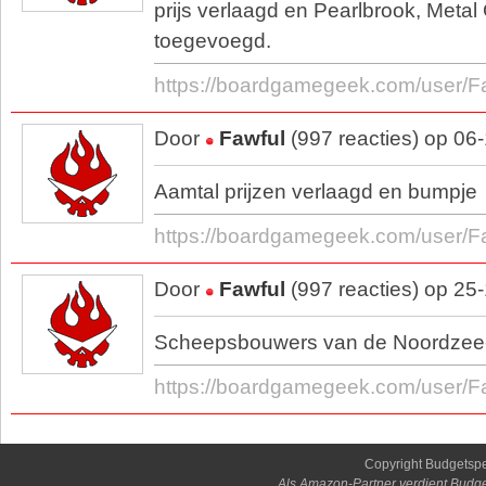
prijs verlaagd en Pearlbrook, Metal
toegevoegd.
https://boardgamegeek.com/user/F
Door
Fawful
(997 reacties) op 06
Aamtal prijzen verlaagd en bumpje
https://boardgamegeek.com/user/F
Door
Fawful
(997 reacties) op 25
Scheepsbouwers van de Noordzee
https://boardgamegeek.com/user/F
Copyright Budgetsp
Als Amazon-Partner verdient Budge