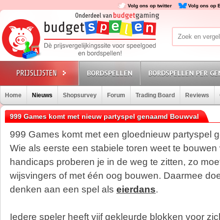
Volg ons op twitter
Volg ons op 
BORDSPELLEN
BORDSPELLEN PER GE
Home
Nieuws
Shopsurvey
Forum
Trading Board
Reviews
999 Games komt met nieuw partyspel genaamd Bouwval
999 Games komt met een gloednieuw partyspel 
Wie als eerste een stabiele toren weet te bouwen 
handicaps proberen je in de weg te zitten, zo moe
wijsvingers of met één oog bouwen. Daarmee doe
denken aan een spel als
eierdans
.
Iedere speler heeft vijf gekleurde blokken voor zi