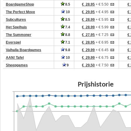
BoardgameShop
8.5
€ 28.95
+ € 5.50
€ 
The Perfect Move
10
€ 29.95
+ € 4.95
€ 
Subcultures
8.5
€ 28.99
+ € 5.95
€ 
Het Spelhuis
7.4
€ 28.99
+ € 5.99
€ 
The Summoner
8.8
€ 27.95
+ € 7.25
€ 
Everspel
7.1
€ 28.95
+ € 6.95
€ 
Valhalla Boardgames
9.8
€ 29.99
+ € 6.45
€ 
AAN! Tafel
10
€ 29.99
+ € 6.75
€ 
Sheepgames
9
€ 29.50
+ € 7.50
€ 