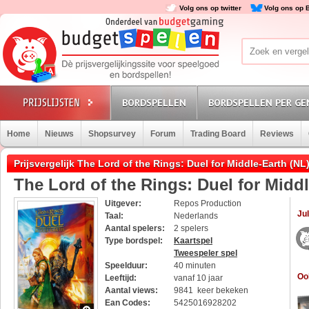
Volg ons op twitter
Volg ons op 
BORDSPELLEN
BORDSPELLEN PER GE
Home
Nieuws
Shopsurvey
Forum
Trading Board
Reviews
Prijsvergelijk The Lord of the Rings: Duel for Middle-Earth (NL
The Lord of the Rings: Duel for Middl
Uitgever:
Repos Production
Jul
Taal:
Nederlands
Aantal spelers:
2 spelers
Type bordspel:
Kaartspel
Tweespeler spel
Speelduur:
40 minuten
Oo
Leeftijd:
vanaf 10 jaar
Aantal views:
9841 keer bekeken
Ean Codes:
5425016928202