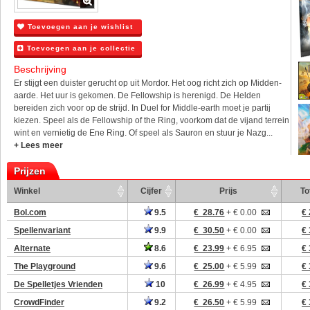
Toevoegen aan je wishlist
Toevoegen aan je collectie
Beschrijving
Er stijgt een duister gerucht op uit Mordor. Het oog richt zich op Midden-
aarde. Het uur is gekomen. De Fellowship is herenigd. De Helden
bereiden zich voor op de strijd. In Duel for Middle-earth moet je partij
kiezen. Speel als de Fellowship of the Ring, voorkom dat de vijand terrein
wint en vernietig de Ene Ring. Of speel als Sauron en stuur je Nazg...
+ Lees meer
Prijzen
Winkel
Cijfer
Prijs
To
Bol.com
9.5
€ 28.76
+ € 0.00
€ 
Spellenvariant
9.9
€ 30.50
+ € 0.00
€ 
Alternate
8.6
€ 23.99
+ € 6.95
€ 
The Playground
9.6
€ 25.00
+ € 5.99
€ 
De Spelletjes Vrienden
10
€ 26.99
+ € 4.95
€ 
CrowdFinder
9.2
€ 26.50
+ € 5.99
€ 