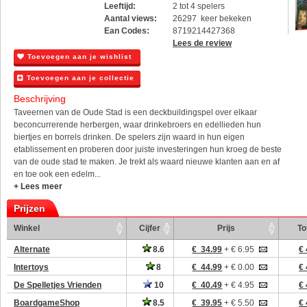
Leeftijd:
2 tot 4 spelers
Aantal views:
26297 keer bekeken
Ean Codes:
8719214427368
Lees de review
Toevoegen aan je wishlist
Toevoegen aan je collectie
Beschrijving
Taveernen van de Oude Stad is een deckbuildingspel over elkaar
beconcurrerende herbergen, waar drinkebroers en edellieden hun
biertjes en borrels drinken. De spelers zijn waard in hun eigen
etablissement en proberen door juiste investeringen hun kroeg de beste
van de oude stad te maken. Je trekt als waard nieuwe klanten aan en af
en toe ook een edelm...
+ Lees meer
Prijzen
Winkel
Cijfer
Prijs
To
Alternate
8.6
€ 34.99
+ € 6.95
€ 
Intertoys
8
€ 44.99
+ € 0.00
€ 
De Spelletjes Vrienden
10
€ 40.49
+ € 4.95
€ 
BoardgameShop
8.5
€ 39.95
+ € 5.50
€ 