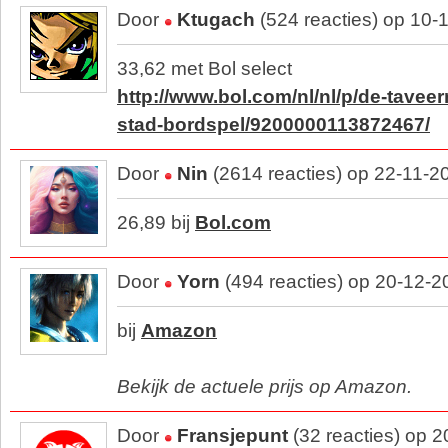
Door
Ktugach
(524 reacties) op 10-
33,62 met Bol select
http://www.bol.com/nl/nl/p/de-tavee
stad-bordspel/9200000113872467/
Door
Nin
(2614 reacties) op 22-11-2
26,89 bij
Bol.com
Door
Yorn
(494 reacties) op 20-12-2
bij
Amazon
Bekijk de actuele prijs op Amazon.
Door
Fransjepunt
(32 reacties) op 