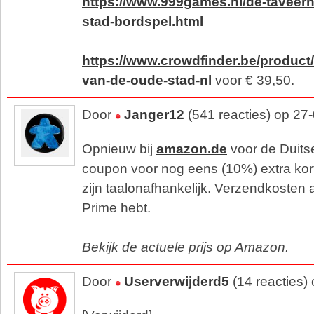
https://www.999games.nl/de-taveer
stad-bordspel.html
https://www.crowdfinder.be/product
van-de-oude-stad-nl
voor € 39,50.
Door
Janger12
(541 reacties) op 27
Opnieuw bij
amazon.de
voor de Duitse
coupon voor nog eens (10%) extra kor
zijn taalonafhankelijk. Verzendkosten 
Prime hebt.
Bekijk de actuele prijs op Amazon.
Door
Userverwijderd5
(14 reacties)