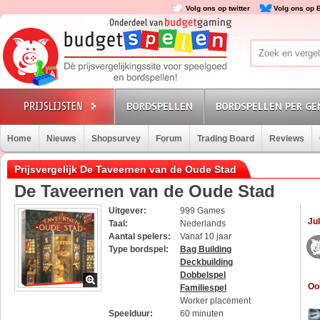
Volg ons op twitter
Volg ons op 
BORDSPELLEN
BORDSPELLEN PER GE
Home
Nieuws
Shopsurvey
Forum
Trading Board
Reviews
Prijsvergelijk De Taveernen van de Oude Stad
De Taveernen van de Oude Stad
Uitgever:
999 Games
Jul
Taal:
Nederlands
Aantal spelers:
Vanaf 10 jaar
Type bordspel:
Bag Building
Deckbuilding
Dobbelspel
Oo
Familiespel
Worker placement
Speelduur:
60 minuten