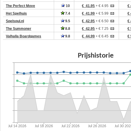
The Perfect Move
10
€ 41.95
+ € 4.95
€ 
Het Spelhuis
7.4
€ 41.99
+ € 5.99
€ 
Spelspul.nl
9.5
€ 42.95
+ € 6.50
€ 
The Summoner
8.8
€ 42.95
+ € 7.25
€ 
Valhalla Boardgames
9.8
€ 44.99
+ € 6.45
€ 