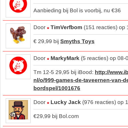
Aanbieding bij Bol is voorbij, nu €36
Door
TimVerfbom
(151 reacties) op
€ 29,99 bij
Smyths Toys
Door
MarkyMark
(5 reacties) op 08
Tm 12-5 29,95 bij iBood:
http://www.i
nl/o/999-games-de-taveernen-van-d
bordspel/1001676
Door
Lucky Jack
(976 reacties) op 
€29,99 bij Bol.com