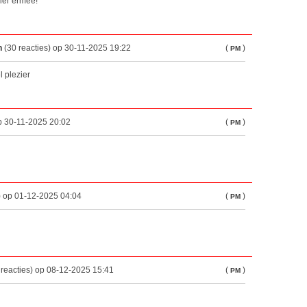
zier ermee!
n
(30 reacties) op 30-11-2025 19:22
(
)
PM
l plezier
op 30-11-2025 20:02
(
)
PM
) op 01-12-2025 04:04
(
)
PM
 reacties) op 08-12-2025 15:41
(
)
PM