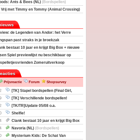
rs
(Bordspellen)
pods: Ants & Bees (NL)
(Bordspellen)
 Vrij met Timmy en Tommy (Animal Crossing)
deas)
nieuws
view: de Legenden van Andor: het Verre
ngspan past straks in je broekzak
ank bestaat 10 jaar en krijgt Big Box + nieuwe
sen Spiel previewlijst nu beschikbaar op
egeek
spelletjesvrienden Zomeruitverkoop
an start
reacties
Prijsreactie
Forum
Shopsurvey
2
[TK] Stapel bordspellen (Final Girl,
taliation, Zombicide Invader)
9
[TK] Verschillende bordspellen!
2
[TK/TR]Update 05/08 o.a.
gingen, Imperium Horizons, 20 Strong
0
Shelfie!
4
Clank bestaat 10 jaar en krijgt Big Box
itbreiding
4
Navoria (NL)
(Bordspellen)
0
Mysterium Kids: De Schat Van