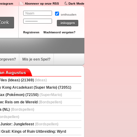
Instagram
Abonneer op onze RSS
Dark Mode
onthouden
Registreren
Wachtwoord vergeten?
oorgeven?
Mis je een Spel?
van Augustus
iles (Ideas) (21369)
(Ideas)
 Kong Arcadekast (Super Mario) (72051)
io)
ax (Pokémon) (72150)
(SuperMario)
w: Reis om de Wereld
(Bordspellen)
a (NL)
(Bordspellen)
ordspellen)
 Junior: Junglefeest
(Bordspellen)
 Grail: Kings of Ruin Uitbreiding: Wyrd