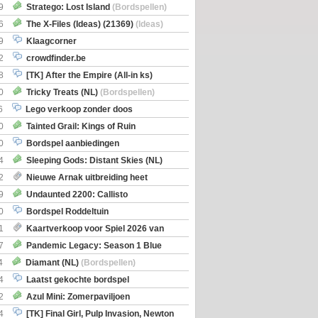
Boe
(Bordspellen)
9
Stratego: Lost Island
(Bordspellen)
6
The X-Files (Ideas) (21369)
(Ideas)
9
Klaagcorner
2
crowdfinder.be
8
[TK] After the Empire (All-in ks)
0
Tricky Treats (NL)
(Bordspellen)
6
Lego verkoop zonder doos
0
Tainted Grail: Kings of Ruin
ng: Wyrd Encounters
(Bordspellen)
0
Bordspel aanbiedingen
4
Sleeping Gods: Distant Skies (NL)
en)
2
Nieuwe Arnak uitbreiding heet
Shipments
9
Undaunted 2200: Callisto
en)
0
Bordspel Roddeltuin
1
Kaartverkoop voor Spiel 2026 van
7
Pandemic Legacy: Season 1 Blue
en)
4
Diamant (NL)
(Bordspellen)
4
Laatst gekochte bordspel
2
Azul Mini: Zomerpaviljoen
en)
4
[TK] Final Girl, Pulp Invasion, Newton