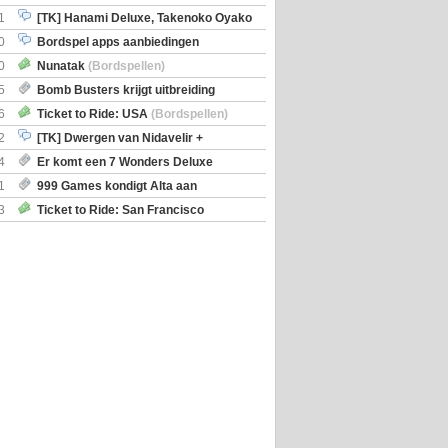
iscoveries
1
[TK] Hanami Deluxe, Takenoko Oyako
0
Bordspel apps aanbiedingen
0
Nunatak
(Bordspellen)
5
Bomb Busters krijgt uitbreiding
ro Kit
6
Ticket to Ride: USA
(Bordspellen)
2
[TK] Dwergen van Nidavelir +
Holmes Consulting Detective
4
Er komt een 7 Wonders Deluxe
ox
1
999 Games kondigt Alta aan
3
Ticket to Ride: San Francisco
en)