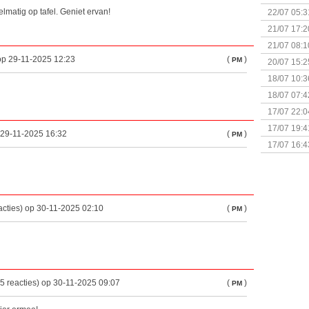
& Great D
elmatig op tafel. Geniet ervan!
22/07 05:3
bigbox
21/07 17:2
21/07 08:1
 op 29-11-2025 12:23
(
)
PM
20/07 15:2
genaamd P
18/07 10:3
18/07 07:4
Sherlock 
17/07 22:0
Monsterb
17/07 19:4
p 29-11-2025 16:32
(
)
PM
17/07 16:4
(Bordspell
acties) op 30-11-2025 02:10
(
)
PM
5 reacties) op 30-11-2025 09:07
(
)
PM