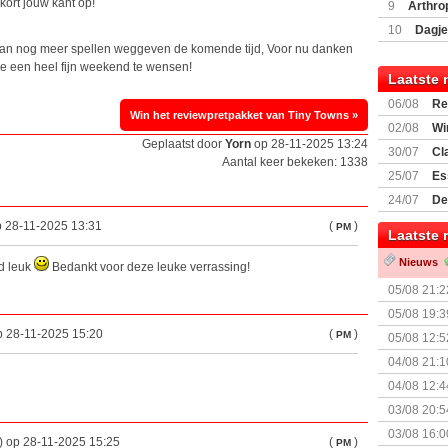
Encounte
kort jouw kant op!
9
Arthro
10
Dagje
(77059)
(I
aan nog meer spellen weggeven de komende tijd, Voor nu danken
lie een heel fijn weekend te wensen!
Laatste 
06/08
Re
Win het reviewpretpakket van Tiny Towns »
Land
02/08
Wi
Geplaatst door
Yorn
op 28-11-2025 13:24
30/07
Cl
Aantal keer bekeken: 1338
uitbreiding
25/07
Es
Boardgam
24/07
De
weekend v
p 28-11-2025 13:31
(
)
PM
Laatste 
Nieuws
nd leuk
Bedankt voor deze leuke verrassing!
05/08 21:2
Nemesis Re
05/08 19:3
p 28-11-2025 15:20
(
)
PM
05/08 12:5
Prijsverla
04/08 21:1
04/08 12:4
+ nieuwe u
03/08 20:5
03/08 16:0
s) op 28-11-2025 15:25
(
)
PM