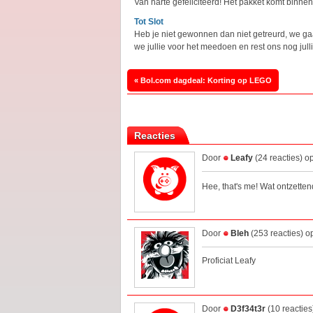
Van harte gefeliciteerd! Het pakket komt binnen
Tot Slot
Heb je niet gewonnen dan niet getreurd, we g
we jullie voor het meedoen en rest ons nog jul
« Bol.com dagdeal: Korting op LEGO
Reacties
Door
Leafy
(24 reacties) o
Hee, that's me! Wat ontzette
Door
Bleh
(253 reacties) o
Proficiat Leafy
Door
D3f34t3r
(10 reactie