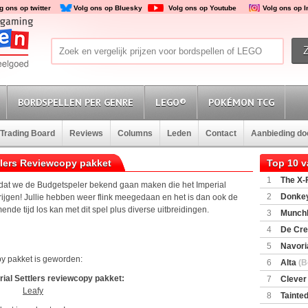
g ons op twitter
Volg ons op Bluesky
Volg ons op Youtube
Volg ons op 
BORDSPELLEN PER GENRE
LEGO®
POKÉMON TCG
Trading Board
Reviews
Columns
Leden
Contact
Aanbieding d
tlers Reviewcopy pakket
Top 10 
1
The X-F
t dat we de Budgetspeler bekend gaan maken die het Imperial
2
Donkey
rijgen! Jullie hebben weer flink meegedaan en het is dan ook de
(SuperMar
de tijd los kan met dit spel plus diverse uitbreidingen.
3
Munchl
4
De Cre
5
Navori
py pakket is geworden:
6
Alta
(B
ial Settlers reviewcopy pakket:
7
Clever
Leafy
8
Tainted