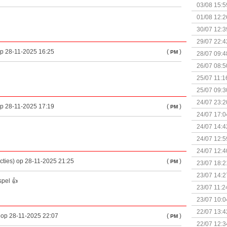
Kapitein 
03/08 15:5
01/08 12:2
30/07 12:3
29/07 22:4
op 28-11-2025 16:25
(
)
PM
28/07 09:4
26/07 08:5
25/07 11:1
25/07 09:3
Uitbreidi
24/07 23:2
op 28-11-2025 17:19
(
)
PM
24/07 17:0
(Bordspell
24/07 14:4
Surprise 
24/07 12:5
(Bordspell
24/07 12:4
cties) op 28-11-2025 21:25
(
)
PM
23/07 18:2
start
23/07 14:2
spel 👍
(Bordspell
23/07 11:2
23/07 10:0
22/07 13:4
) op 28-11-2025 22:07
(
)
PM
(Bordspell
22/07 12:3