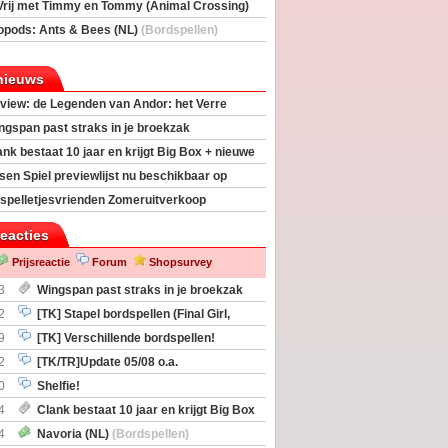
Vrij met Timmy en Tommy (Animal Crossing)
deas)
opods: Ants & Bees (NL)
(Bordspellen)
nieuws
view: de Legenden van Andor: het Verre
ngspan past straks in je broekzak
ank bestaat 10 jaar en krijgt Big Box + nieuwe
sen Spiel previewlijst nu beschikbaar op
egeek
spelletjesvrienden Zomeruitverkoop
an start
reacties
Prijsreactie
Forum
Shopsurvey
3
Wingspan past straks in je broekzak
2
[TK] Stapel bordspellen (Final Girl,
taliation, Zombicide Invader)
9
[TK] Verschillende bordspellen!
2
[TK/TR]Update 05/08 o.a.
gingen, Imperium Horizons, 20 Strong
0
Shelfie!
4
Clank bestaat 10 jaar en krijgt Big Box
itbreiding
4
Navoria (NL)
(Bordspellen)