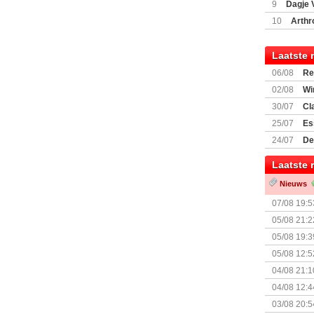
9
Dagje 
(77059)
(I
10
Arthr
Laatste 
06/08
Re
Land
02/08
Wi
30/07
Cl
uitbreiding
25/07
Es
Boardgam
24/07
De
weekend v
Laatste 
Nieuws
07/08 19:5
05/08 21:2
Nemesis Re
05/08 19:3
05/08 12:5
Prijsverla
04/08 21:1
04/08 12:4
+ nieuwe u
03/08 20:5