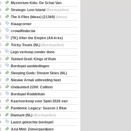
0
Mysterium Kids: De Schat Van
Boe
(Bordspellen)
9
Stratego: Lost Island
(Bordspellen)
6
The X-Files (Ideas) (21369)
(Ideas)
9
Klaagcorner
2
crowdfinder.be
8
[TK] After the Empire (All-in ks)
0
Tricky Treats (NL)
(Bordspellen)
6
Lego verkoop zonder doos
0
Tainted Grail: Kings of Ruin
ng: Wyrd Encounters
(Bordspellen)
0
Bordspel aanbiedingen
4
Sleeping Gods: Distant Skies (NL)
en)
2
Nieuwe Arnak uitbreiding heet
Shipments
9
Undaunted 2200: Callisto
en)
0
Bordspel Roddeltuin
1
Kaartverkoop voor Spiel 2026 van
7
Pandemic Legacy: Season 1 Blue
en)
4
Diamant (NL)
(Bordspellen)
4
Laatst gekochte bordspel
2
Azul Mini: Zomerpaviljoen