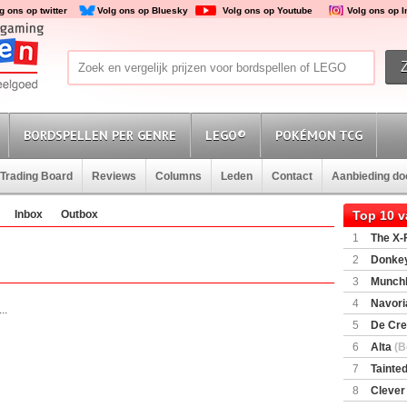
g ons op twitter
Volg ons op Bluesky
Volg ons op Youtube
Volg ons op 
BORDSPELLEN PER GENRE
LEGO®
POKÉMON TCG
Trading Board
Reviews
Columns
Leden
Contact
Aanbieding d
Inbox
Outbox
Top 10 
1
The X-F
2
Donkey
(SuperMar
3
Munchl
4
Navori
..
5
De Cre
6
Alta
(B
7
Tainted
Encounte
8
Clever