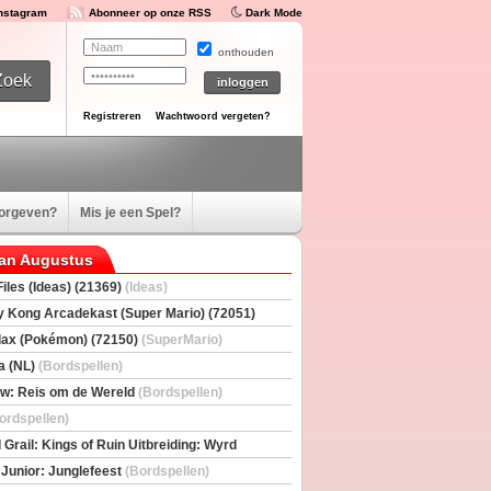
Instagram
Abonneer op onze RSS
Dark Mode
onthouden
Registreren
Wachtwoord vergeten?
oorgeven?
Mis je een Spel?
van Augustus
iles (Ideas) (21369)
(Ideas)
 Kong Arcadekast (Super Mario) (72051)
io)
ax (Pokémon) (72150)
(SuperMario)
a (NL)
(Bordspellen)
w: Reis om de Wereld
(Bordspellen)
ordspellen)
 Grail: Kings of Ruin Uitbreiding: Wyrd
rs
(Bordspellen)
 Junior: Junglefeest
(Bordspellen)