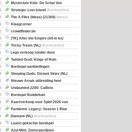
0
Mysterium Kids: De Schat Van
Boe
(Bordspellen)
9
Stratego: Lost Island
(Bordspellen)
6
The X-Files (Ideas) (21369)
(Ideas)
9
Klaagcorner
2
crowdfinder.be
8
[TK] After the Empire (All-in ks)
0
Tricky Treats (NL)
(Bordspellen)
6
Lego verkoop zonder doos
0
Tainted Grail: Kings of Ruin
ng: Wyrd Encounters
(Bordspellen)
0
Bordspel aanbiedingen
4
Sleeping Gods: Distant Skies (NL)
en)
2
Nieuwe Arnak uitbreiding heet
Shipments
9
Undaunted 2200: Callisto
en)
0
Bordspel Roddeltuin
1
Kaartverkoop voor Spiel 2026 van
7
Pandemic Legacy: Season 1 Blue
en)
4
Diamant (NL)
(Bordspellen)
4
Laatst gekochte bordspel
2
Azul Mini: Zomerpaviljoen