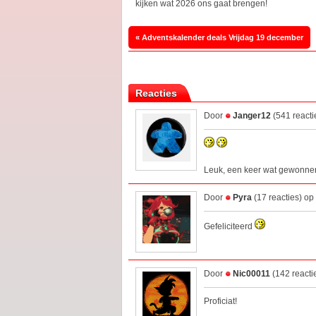
kijken wat 2026 ons gaat brengen!
« Adventskalender deals Vrijdag 19 december
Reacties
Door
Janger12
(541 reacti
Leuk, een keer wat gewonne
Door
Pyra
(17 reacties) o
Gefeliciteerd
Door
Nic00011
(142 reacti
Proficiat!