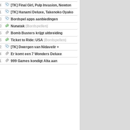
en)
4
[TK] Final Girl, Pulp Invasion, Newton
iscoveries
1
[TK] Hanami Deluxe, Takenoko Oyako
0
Bordspel apps aanbiedingen
0
Nunatak
(Bordspellen)
5
Bomb Busters krijgt uitbreiding
ro Kit
6
Ticket to Ride: USA
(Bordspellen)
2
[TK] Dwergen van Nidavelir +
Holmes Consulting Detective
4
Er komt een 7 Wonders Deluxe
ox
1
999 Games kondigt Alta aan