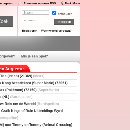
Instagram
Abonneer op onze RSS
Dark Mode
onthouden
Registreren
Wachtwoord vergeten?
oorgeven?
Mis je een Spel?
van Augustus
iles (Ideas) (21369)
(Ideas)
 Kong Arcadekast (Super Mario) (72051)
io)
ax (Pokémon) (72150)
(SuperMario)
a (NL)
(Bordspellen)
w: Reis om de Wereld
(Bordspellen)
 Grail: Kings of Ruin Uitbreiding: Wyrd
rs
(Bordspellen)
ordspellen)
Vrij met Timmy en Tommy (Animal Crossing)