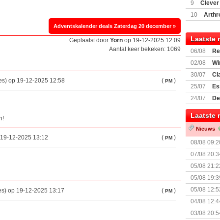
(77059)
(I
9
Clever
10
Arthr
Adventskalender deals Zaterdag 20 december »
Laatste 
Geplaatst door
Yorn
op 19-12-2025 12:09
Aantal keer bekeken: 1069
06/08
Re
Land
02/08
Wi
30/07
Cl
es) op 19-12-2025 12:58
(
)
PM
uitbreiding
25/07
Es
Boardgam
24/07
De
weekend v
Laatste 
n!
Nieuws
p 19-12-2025 13:12
(
)
PM
08/08 09:2
07/08 20:3
05/08 21:2
Nemesis Re
05/08 19:3
05/08 12:5
es) op 19-12-2025 13:17
(
)
PM
Prijsverla
04/08 12:4
+ nieuwe u
03/08 20:5