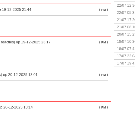
(Bordspell
22/07 12:3
p 19-12-2025 21:44
(
)
PM
& Great D
22/07 05:3
bigbox
21/07 17:2
21/07 08:1
20/07 15:2
genaamd P
18/07 10:3
 reacties) op 19-12-2025 23:17
(
)
PM
18/07 07:4
Sherlock 
17/07 22:0
Monsterb
17/07 19:4
s) op 20-12-2025 13:01
(
)
PM
 op 20-12-2025 13:14
(
)
PM