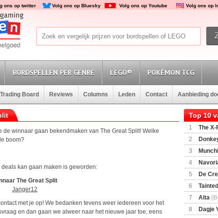
g ons op twitter
Volg ons op Bluesky
Volg ons op Youtube
Volg ons op 
BORDSPELLEN PER GENRE
LEGO®
POKÉMON TCG
Trading Board
Reviews
Columns
Leden
Contact
Aanbieding d
lit
Top 10 
1
The X-F
 we de winnaar gaan bekendmaken van The Great Split! Welke
2
Donkey
 de boom?
(SuperMar
3
Munchl
4
Navori
e deals kan gaan maken is geworden:
5
De Cre
nnaar The Great Split
6
Tainted
Janger12
Encounte
7
Alta
(B
contact met je op! We bedanken tevens weer iedereen voor het
8
Dagje 
svraag en dan gaan we alweer naar het nieuwe jaar toe, eens