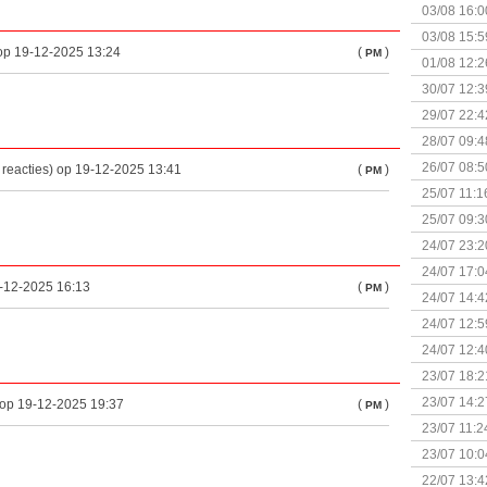
03/08 16:0
Kapitein 
03/08 15:5
 op 19-12-2025 13:24
(
)
PM
01/08 12:2
30/07 12:3
29/07 22:4
28/07 09:4
26/07 08:5
 reacties) op 19-12-2025 13:41
(
)
PM
25/07 11:1
25/07 09:3
Uitbreidi
24/07 23:2
24/07 17:0
9-12-2025 16:13
(
)
PM
(Bordspell
24/07 14:4
Surprise 
24/07 12:5
(Bordspell
24/07 12:4
23/07 18:2
start
23/07 14:2
) op 19-12-2025 19:37
(
)
PM
(Bordspell
23/07 11:2
23/07 10:0
22/07 13:4