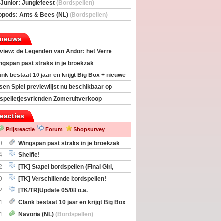
deas)
 Junior: Junglefeest
(Bordspellen)
opods: Ants & Bees (NL)
(Bordspellen)
nieuws
view: de Legenden van Andor: het Verre
ngspan past straks in je broekzak
ank bestaat 10 jaar en krijgt Big Box + nieuwe
sen Spiel previewlijst nu beschikbaar op
egeek
spelletjesvrienden Zomeruitverkoop
an start
reacties
Prijsreactie
Forum
Shopsurvey
0
Wingspan past straks in je broekzak
4
Shelfie!
2
[TK] Stapel bordspellen (Final Girl,
taliation, Zombicide Invader)
9
[TK] Verschillende bordspellen!
2
[TK/TR]Update 05/08 o.a.
gingen, Imperium Horizons, 20 Strong
4
Clank bestaat 10 jaar en krijgt Big Box
itbreiding
4
Navoria (NL)
(Bordspellen)