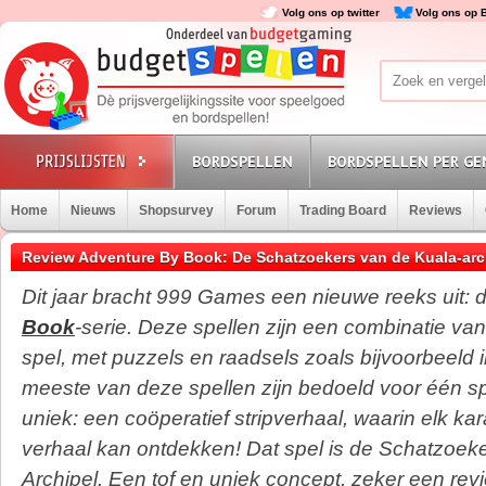
Volg ons op twitter
Volg ons op 
BORDSPELLEN
BORDSPELLEN PER GE
Home
Nieuws
Shopsurvey
Forum
Trading Board
Reviews
Review Adventure By Book: De Schatzoekers van de Kuala-arc
Dit jaar bracht 999 Games een nieuwe reeks uit: 
Book
-serie. Deze spellen zijn een combinatie va
spel, met puzzels en raadsels zoals bijvoorbeeld
meeste van deze spellen zijn bedoeld voor één sp
uniek: een coöperatief stripverhaal, waarin elk ka
verhaal kan ontdekken! Dat spel is de Schatzoek
Archipel. Een tof en uniek concept, zeker een rev