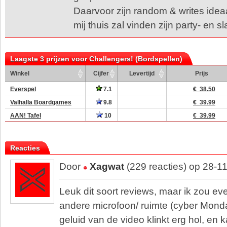
Daarvoor zijn random & writes ideaal
mij thuis zal vinden zijn party- en s
Laagste 3 prijzen voor Challengers! (Bordspellen)
Winkel
Cijfer
Levertijd
Prijs
Everspel
7.1
€ 38.50
Valhalla Boardgames
9.8
€ 39.99
AAN! Tafel
10
€ 39.99
Reacties
Door
Xagwat
(229 reacties) op 28-1
Leuk dit soort reviews, maar ik zou ev
andere microfoon/ ruimte (cyber Mon
geluid van de video klinkt erg hol, en k