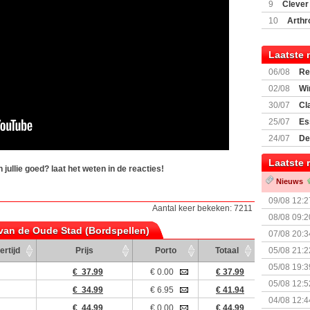
(77059)
(I
9
Clever
10
Arthr
Laatste 
06/08
Re
Land
02/08
Wi
30/07
Cl
uitbreiding
25/07
Es
Boardgam
24/07
De
weekend v
Laatste 
jullie goed? laat het weten in de reacties!
Nieuws
09/08 12:2
Aantal keer bekeken: 7211
08/08 09:2
 van de Oude Stad (Bordspellen)
07/08 20:3
ertijd
Prijs
Porto
Totaal
05/08 21:2
Nemesis Re
05/08 19:3
€ 37.99
€ 0.00
€ 37.99
05/08 12:5
€ 34.99
€ 6.95
€ 41.94
Prijsverla
04/08 12:4
€ 44.99
€ 0.00
€ 44.99