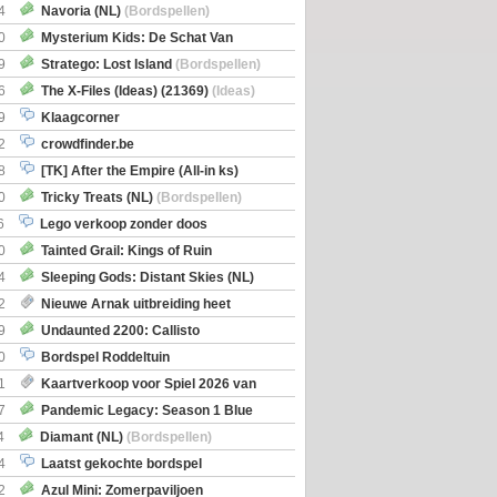
itbreiding
4
Navoria (NL)
(Bordspellen)
0
Mysterium Kids: De Schat Van
Boe
(Bordspellen)
9
Stratego: Lost Island
(Bordspellen)
6
The X-Files (Ideas) (21369)
(Ideas)
9
Klaagcorner
2
crowdfinder.be
8
[TK] After the Empire (All-in ks)
0
Tricky Treats (NL)
(Bordspellen)
6
Lego verkoop zonder doos
0
Tainted Grail: Kings of Ruin
ng: Wyrd Encounters
(Bordspellen)
4
Sleeping Gods: Distant Skies (NL)
en)
2
Nieuwe Arnak uitbreiding heet
Shipments
9
Undaunted 2200: Callisto
en)
0
Bordspel Roddeltuin
1
Kaartverkoop voor Spiel 2026 van
7
Pandemic Legacy: Season 1 Blue
en)
4
Diamant (NL)
(Bordspellen)
4
Laatst gekochte bordspel
2
Azul Mini: Zomerpaviljoen