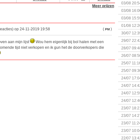
+ nieuwe u
03/08 20:5
Meer prijzen
03/08 16:0
Kapitein 
03/08 15:5
01/08 12:2
eacties) op 24-11-2019 19:58
(
)
PM
30/07 12:3
29/07 22:4
en aan mijn lijst
Wou hem eigenlijk bij bol halen met een
mende tijd niet verkopen en ik gun het de doorverkopers die
28/07 09:4
26/07 08:5
25/07 11:1
25/07 09:3
Uitbreidi
24/07 17:0
(Bordspell
24/07 14:4
Surprise 
24/07 12:5
(Bordspell
24/07 12:4
23/07 18:2
start
23/07 14:2
(Bordspell
23/07 11:2
23/07 10:0
22/07 13:4