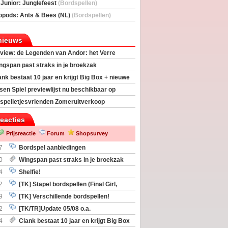
deas)
 Junior: Junglefeest
(Bordspellen)
opods: Ants & Bees (NL)
(Bordspellen)
nieuws
view: de Legenden van Andor: het Verre
ngspan past straks in je broekzak
ank bestaat 10 jaar en krijgt Big Box + nieuwe
sen Spiel previewlijst nu beschikbaar op
egeek
spelletjesvrienden Zomeruitverkoop
an start
reacties
Prijsreactie
Forum
Shopsurvey
7
Bordspel aanbiedingen
0
Wingspan past straks in je broekzak
4
Shelfie!
2
[TK] Stapel bordspellen (Final Girl,
taliation, Zombicide Invader)
9
[TK] Verschillende bordspellen!
2
[TK/TR]Update 05/08 o.a.
gingen, Imperium Horizons, 20 Strong
4
Clank bestaat 10 jaar en krijgt Big Box