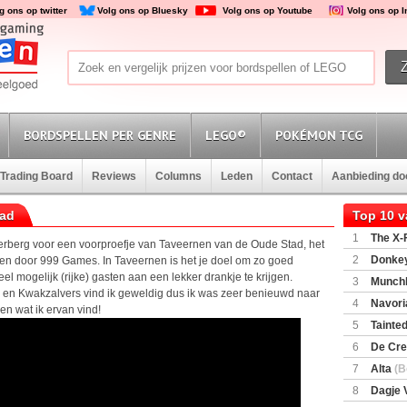
g ons op twitter
Volg ons op Bluesky
Volg ons op Youtube
Volg ons op 
BORDSPELLEN PER GENRE
LEGO®
POKÉMON TCG
Trading Board
Reviews
Columns
Leden
Contact
Aanbieding d
tad
Top 10 
1
The X-F
n herberg voor een voorproefje van Taveernen van de Oude Stad, het
2
Donkey
n door 999 Games. In Taveernen is het je doel om zo goed
(SuperMar
el mogelijk (rijke) gasten aan een lekker drankje te krijgen.
3
Munchl
 en Kwakzalvers vind ik geweldig dus ik was zeer benieuwd naar
4
Navori
en wat ik ervan vind!
5
Tainted
Encounte
6
De Cre
7
Alta
(B
8
Dagje 