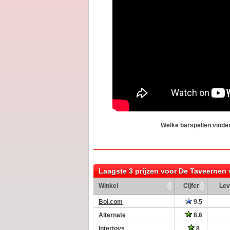
Welke barspellen vinden 
Laagste 3 prijzen voor De Taveernen
Winkel
Cijfer
Lev
Bol.com
9.5
Alternate
8.6
Intertoys
8