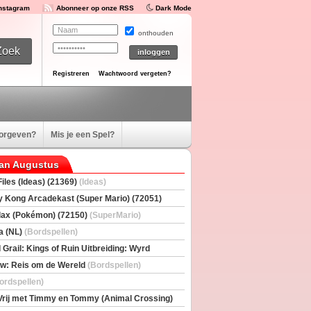
Instagram
Abonneer op onze RSS
Dark Mode
onthouden
Registreren
Wachtwoord vergeten?
oorgeven?
Mis je een Spel?
van Augustus
iles (Ideas) (21369)
(Ideas)
 Kong Arcadekast (Super Mario) (72051)
io)
ax (Pokémon) (72150)
(SuperMario)
a (NL)
(Bordspellen)
 Grail: Kings of Ruin Uitbreiding: Wyrd
rs
(Bordspellen)
w: Reis om de Wereld
(Bordspellen)
ordspellen)
Vrij met Timmy en Tommy (Animal Crossing)