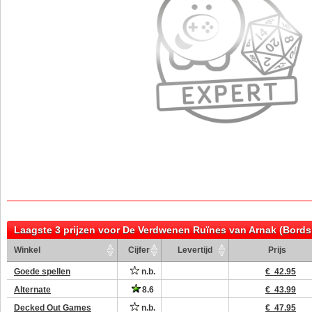
Laagste 3 prijzen voor De Verdwenen Ruïnes van Arnak (Bords
Winkel
Cijfer
Levertijd
Prijs
Goede spellen
n.b.
€ 42.95
Alternate
8.6
€ 43.99
Decked Out Games
n.b.
€ 47.95