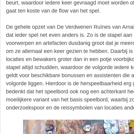
beurt, waardoor iedere keer gevraagd moet worden of
gaat ten koste van de flow van het spel.
De gehele opzet van De Verdwenen Ruïnes van Arnak z
dat ieder spel net even anders is. Zo is de stapel aa
voorwerpen en artefacten dusdanig groot dat je meer
om ze allemaal een keer gezien te hebben. Daarbij i
locaties en bewakers groter dan in een potje voorbij
stapel altijd schudden, waardoor de volgorde iedere ke
geldt voor beschikbare bonussen en assistenten die al
volgorde liggen. Hierdoor is de herspeelbaarheid erg g
bedenkt dat het speelbord ook nog een achterkant heef
moeilijkere variant van het basis speelbord, waarbij z
onderzoekspoor en de reissymbolen van locaties ande