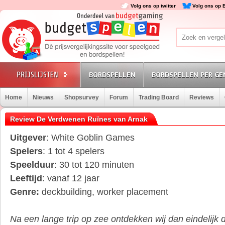
Volg ons op twitter
Volg ons op 
BORDSPELLEN
BORDSPELLEN PER GE
Home
Nieuws
Shopsurvey
Forum
Trading Board
Reviews
Review De Verdwenen Ruïnes van Arnak
Uitgever
: White Goblin Games
Spelers
: 1 tot 4 spelers
Speelduur
: 30 tot 120 minuten
Leeftijd
: vanaf 12 jaar
Genre:
deckbuilding, worker placement
Na een lange trip op zee ontdekken wij dan eindelijk 