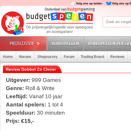
Volg ons op twitter
Volg ons op 
BORDSPELLEN
BORDSPELLEN PER GE
Home
Nieuws
Shopsurvey
Forum
Trading Board
Reviews
Review Dobbel Zo Clever
Uitgever:
999 Games
Genre:
Roll & Write
Leeftijd:
Vanaf 10 jaar
Aantal spelers:
1 tot 4
Speelduur:
30 minuten
Prijs:
€15,-