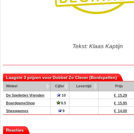
Tekst: Klaas Kaptijn
Laagste 3 prijzen voor Dobbel Zo Clever (Bordspellen)
Winkel
Cijfer
Levertijd
Prijs
De Spelletjes Vrienden
10
€ 15.29
BoardgameShop
8.5
€ 15.95
Sheepgames
9
€ 14.00
Reacties