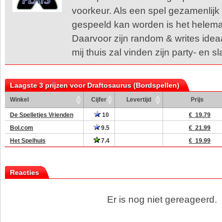
voorkeur. Als een spel gezamenlijk
gespeeld kan worden is het helema
Daarvoor zijn random & writes ideaal
mij thuis zal vinden zijn party- en s
Laagste 3 prijzen voor Draftosaurus (Bordspellen)
Winkel
Cijfer
Levertijd
Prijs
De Spelletjes Vrienden
10
€ 19.79
Bol.com
9.5
€ 21.99
Het Spelhuis
7.4
€ 19.99
Reacties
Er is nog niet gereageerd.