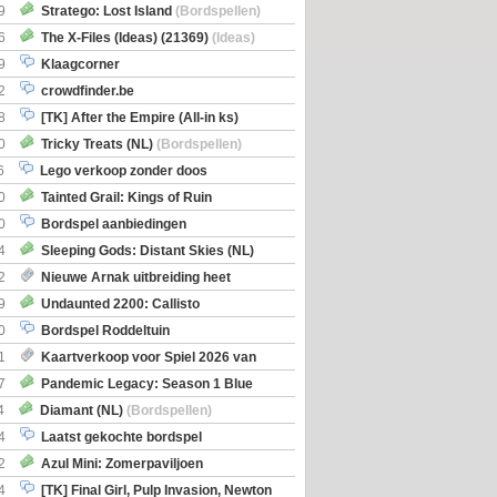
Boe
(Bordspellen)
9
Stratego: Lost Island
(Bordspellen)
6
The X-Files (Ideas) (21369)
(Ideas)
9
Klaagcorner
2
crowdfinder.be
8
[TK] After the Empire (All-in ks)
0
Tricky Treats (NL)
(Bordspellen)
6
Lego verkoop zonder doos
0
Tainted Grail: Kings of Ruin
ng: Wyrd Encounters
(Bordspellen)
0
Bordspel aanbiedingen
4
Sleeping Gods: Distant Skies (NL)
en)
2
Nieuwe Arnak uitbreiding heet
Shipments
9
Undaunted 2200: Callisto
en)
0
Bordspel Roddeltuin
1
Kaartverkoop voor Spiel 2026 van
7
Pandemic Legacy: Season 1 Blue
en)
4
Diamant (NL)
(Bordspellen)
4
Laatst gekochte bordspel
2
Azul Mini: Zomerpaviljoen
en)
4
[TK] Final Girl, Pulp Invasion, Newton