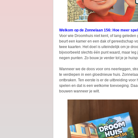
Welkom op de Zonnelaan 156: Hoe meer spe
Voor wie Droomhuis niet kent, of lang geleden 
beurt een kamer en een dak of gereedschap voor
twee kaarten. Het doel is uiteindelijk om je dro
bijvoorbeeld slechts één punt waard, maar leg je
negen punten. Zo bouw je verder tot je je hui
Wanneer we de doos voor ons neerleggen, straal
te verdiepen in een gloednieuw huis. Zonnelaan
ontbraken. Ten eerste is er de uitbreiding voor 
spelen en dat is een welkome toevoeging. Daarna
bouwen wanneer je wilt.