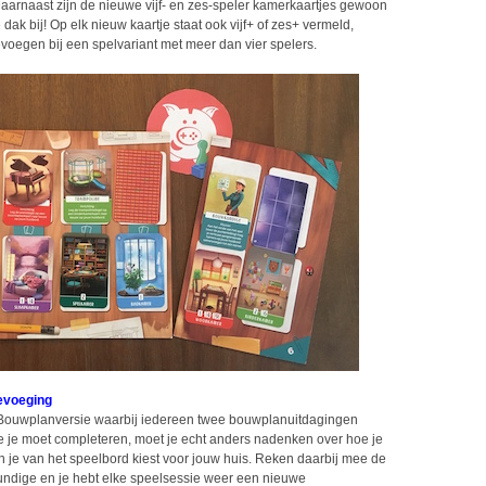
Daarnaast zijn de nieuwe vijf- en zes-speler kamerkaartjes gewoon
dak bij! Op elk nieuw kaartje staat ook vijf+ of zes+ vermeld,
evoegen bij een spelvariant met meer dan vier spelers.
evoeging
e Bouwplanversie waarbij iedereen twee bouwplanuitdagingen
 die je moet completeren, moet je echt anders nadenken over hoe je
en je van het speelbord kiest voor jouw huis. Reken daarbij mee de
ndige en je hebt elke speelsessie weer een nieuwe