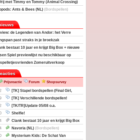
Vrij met Timmy en Tommy (Animal Crossing)
deas)
opods: Ants & Bees (NL)
(Bordspellen)
nieuws
view: de Legenden van Andor: het Verre
ngspan past straks in je broekzak
ank bestaat 10 jaar en krijgt Big Box + nieuwe
sen Spiel previewlijst nu beschikbaar op
egeek
spelletjesvrienden Zomeruitverkoop
an start
reacties
Prijsreactie
Forum
Shopsurvey
2
[TK] Stapel bordspellen (Final Girl,
taliation, Zombicide Invader)
9
[TK] Verschillende bordspellen!
2
[TK/TR]Update 05/08 o.a.
gingen, Imperium Horizons, 20 Strong
0
Shelfie!
4
Clank bestaat 10 jaar en krijgt Big Box
itbreiding
4
Navoria (NL)
(Bordspellen)
0
Mysterium Kids: De Schat Van