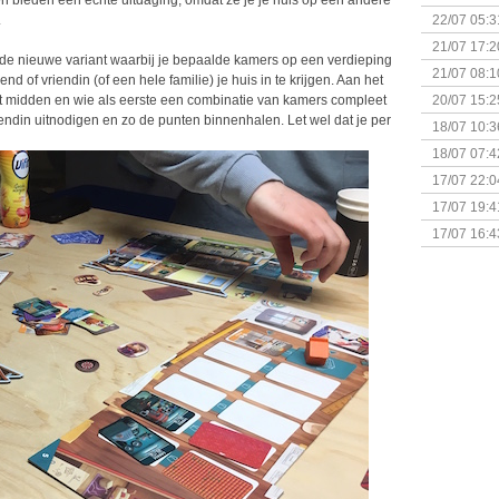
bieden een echte uitdaging, omdat ze je je huis op een andere
& Great D
.
22/07 05:3
bigbox
21/07 17:2
weede nieuwe variant waarbij je bepaalde kamers op een verdieping
21/07 08:1
of vriendin (of een hele familie) je huis in te krijgen. Aan het
het midden en wie als eerste een combinatie van kamers compleet
20/07 15:2
iendin uitnodigen en zo de punten binnenhalen. Let wel dat je per
genaamd P
18/07 10:3
18/07 07:4
Sherlock 
17/07 22:0
Monsterb
17/07 19:4
17/07 16:4
(Bordspell