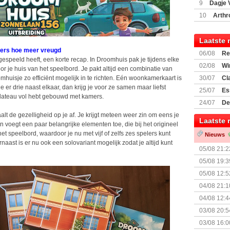
9
Dagje 
(77059)
(I
10
Arthr
Laatste 
lers hoe meer vreugd
06/08
Re
gespeeld heeft, een korte recap. In Droomhuis pak je tijdens elke
Land
02/08
Wi
 je huis van het speelbord. Je pakt altijd een combinatie van
omhuisje zo efficiënt mogelijk in te richten. Eén woonkamerkaart is
30/07
Cl
 er drie naast elkaar, dan krijg je voor ze samen maar liefst
uitbreiding
25/07
Es
splateau vol hebt gebouwd met kamers.
Boardgam
24/07
De
weekend v
t de gezelligheid op je af. Je krijgt meteen weer zin om eens je
Laatste 
 voegt een paar belangrijke elementen toe, die bij het origineel
het speelbord, waardoor je nu met vijf of zelfs zes spelers kunt
Nieuws
ast is er nu ook een solovariant mogelijk zodat je altijd kunt
05/08 21:2
Nemesis Re
05/08 19:3
05/08 12:5
Prijsverla
04/08 21:1
04/08 12:4
+ nieuwe u
03/08 20:5
03/08 16:0