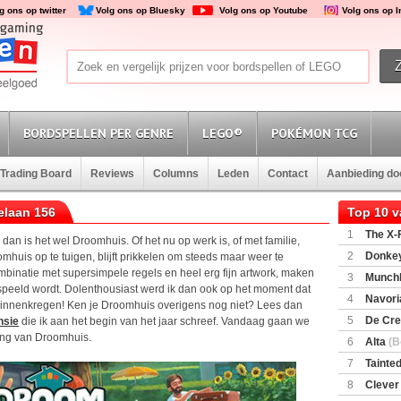
g ons op twitter
Volg ons op Bluesky
Volg ons op Youtube
Volg ons op 
BORDSPELLEN PER GENRE
LEGO®
POKÉMON TCG
Trading Board
Reviews
Columns
Leden
Contact
Aanbieding d
elaan 156
Top 10 
1
The X-F
, dan is het wel Droomhuis. Of het nu op werk is, of met familie,
2
Donkey
omhuis op te tuigen, blijft prikkelen om steeds maar weer te
(SuperMar
ombinatie met supersimpele regels en heel erg fijn artwork, maken
3
Munchl
gespeeld wordt. Dolenthousiast werd ik dan ook op het moment dat
4
Navori
binnenkregen! Ken je Droomhuis overigens nog niet? Lees dan
5
De Cre
nsie
die ik aan het begin van het jaar schreef. Vandaag gaan we
ing van Droomhuis.
6
Alta
(B
7
Tainted
Encounte
8
Clever