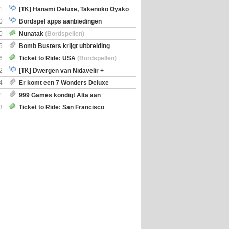
iscoveries
1
[TK] Hanami Deluxe, Takenoko Oyako
0
Bordspel apps aanbiedingen
0
Nunatak
(Bordspellen)
5
Bomb Busters krijgt uitbreiding
ro Kit
6
Ticket to Ride: USA
(Bordspellen)
2
[TK] Dwergen van Nidavelir +
Holmes Consulting Detective
4
Er komt een 7 Wonders Deluxe
ox
1
999 Games kondigt Alta aan
3
Ticket to Ride: San Francisco
en)