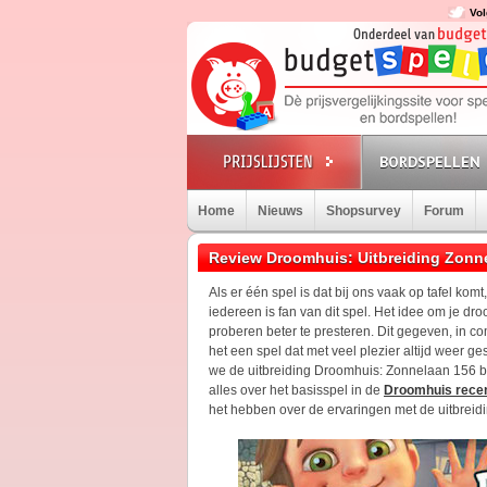
Vol
BORDSPELLEN
Home
Nieuws
Shopsurvey
Forum
Review Droomhuis: Uitbreiding Zonn
Als er één spel is dat bij ons vaak op tafel komt
iedereen is fan van dit spel. Het idee om je dro
proberen beter te presteren. Dit gegeven, in c
het een spel dat met veel plezier altijd weer 
we de uitbreiding Droomhuis: Zonnelaan 156 
alles over het basisspel in de
Droomhuis rece
het hebben over de ervaringen met de uitbreid