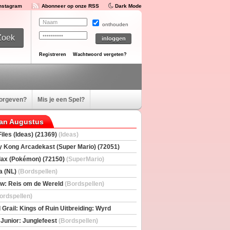
Instagram
Abonneer op onze RSS
Dark Mode
onthouden
Registreren
Wachtwoord vergeten?
oorgeven?
Mis je een Spel?
van Augustus
iles (Ideas) (21369)
(Ideas)
 Kong Arcadekast (Super Mario) (72051)
io)
ax (Pokémon) (72150)
(SuperMario)
a (NL)
(Bordspellen)
w: Reis om de Wereld
(Bordspellen)
ordspellen)
 Grail: Kings of Ruin Uitbreiding: Wyrd
rs
(Bordspellen)
 Junior: Junglefeest
(Bordspellen)