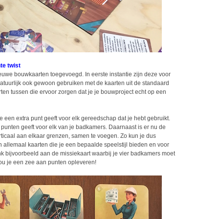
te twist
nieuwe bouwkaarten toegevoegd. In eerste instantie zijn deze voor
 natuurlijk ook gewoon gebruiken met de kaarten uit de standaard
arten tussen die ervoor zorgen dat je je bouwproject echt op een
e een extra punt geeft voor elk gereedschap dat je hebt gebruikt.
 punten geeft voor elk van je badkamers. Daarnaast is er nu de
ticaal aan elkaar grenzen, samen te voegen. Zo kun je dus
jn allemaal kaarten die je een bepaalde speelstijl bieden en voor
enk bijvoorbeeld aan de missiekaart waarbij je vier badkamers moet
ou je een zee aan punten opleveren!