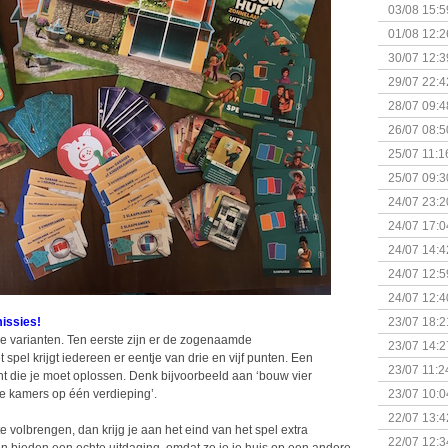
Kapitein 
03/08 15:5
01/08 12:2
30/07 12:3
29/07 22:4
28/07 09:4
26/07 08:5
25/07 11:1
25/07 09:3
Uitbreidi
24/07 23:2
24/07 17:0
(Bordspell
24/07 14:4
Surprise 
24/07 12:5
(Bordspell
24/07 12:4
missies!
23/07 18:2
e varianten. Ten eerste zijn er de zogenaamde
start
23/07 14:2
pel krijgt iedereen er eentje van drie en vijf punten. Een
(Bordspell
23/07 11:2
ht die je moet oplossen. Denk bijvoorbeeld aan ‘bouw vier
nde kamers op één verdieping’.
23/07 10:0
22/07 13:4
e volbrengen, dan krijg je aan het eind van het spel extra
(Bordspell
22/07 12:3