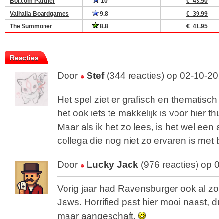
Bol.com Partner
10
€ 43.50
Valhalla Boardgames
9.8
€ 39.99
The Summoner
8.8
€ 41.95
Reacties
Door
Stef
(344 reacties) op 02-10-2
Het spel ziet er grafisch en thematisch 
het ook iets te makkelijk is voor hier th
Maar als ik het zo lees, is het wel ee
collega die nog niet zo ervaren is met 
Door
Lucky Jack
(976 reacties) op 
Vorig jaar had Ravensburger ook al zo'
Jaws. Horrified past hier mooi naast, 
maar aangeschaft.