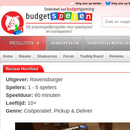
Volg ons op twitter
Volg ons op 
BORDSPELLEN
BORDSPELLEN PER GE
Home
Nieuws
Shopsurvey
Forum
Trading Board
Reviews
Review Horrified
Uitgever:
Ravensburger
Spelers:
1 - 5 spelers
Speelduur:
60 minuten
Leeftijd:
10+
Genre:
Coöperatief, Pickup & Deliver