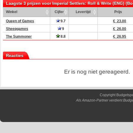
Laagste 3 prijzen voor Imperial Settlers: Roll & Write (ENG) (B
Winkel
Cijfer
Levertijd
Prijs
Queen of Games
9.7
€ 23.00
Sheepgames
9
€ 26.00
The Summoner
8.8
€ 26.95
Reacties
Er is nog niet gereageerd.
Copyright Budgetsp
Als Amazon-Partner verdient Budge