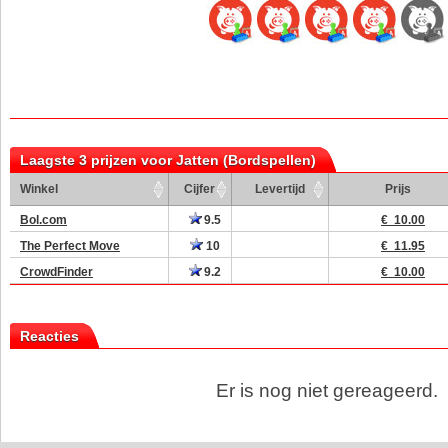
Laagste 3 prijzen voor Jatten (Bordspellen)
Winkel
Cijfer
Levertijd
Prijs
Bol.com
9.5
€ 10.00
The Perfect Move
10
€ 11.95
CrowdFinder
9.2
€ 10.00
Reacties
Er is nog niet gereageerd.