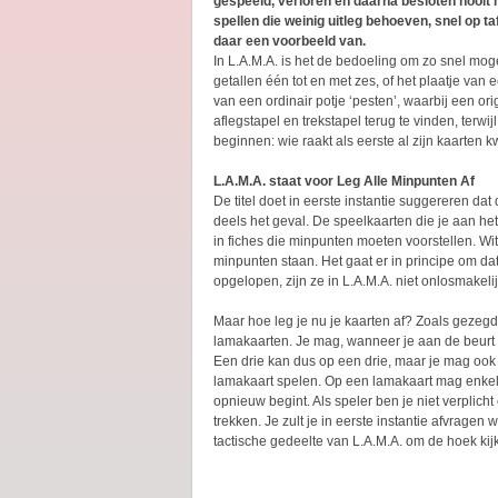
gespeeld, verloren en daarna besloten nooit
spellen die weinig uitleg behoeven, snel op tafe
daar een voorbeeld van.
In L.A.M.A. is het de bedoeling om zo snel moge
getallen één tot en met zes, of het plaatje van 
van een ordinair potje ‘pesten’, waarbij een ori
aflegstapel en trekstapel terug te vinden, terwi
beginnen: wie raakt als eerste al zijn kaarten kw
L.A.M.A. staat voor Leg Alle Minpunten Af
De titel doet in eerste instantie suggereren dat
deels het geval. De speelkaarten die je aan h
in fiches die minpunten moeten voorstellen. Wit
minpunten staan. Het gaat er in principe om dat
opgelopen, zijn ze in L.A.M.A. niet onlosmakeli
Maar hoe leg je nu je kaarten af? Zoals gezegd
lamakaarten. Je mag, wanneer je aan de beurt be
Een drie kan dus op een drie, maar je mag ook e
lamakaart spelen. Op een lamakaart mag enkel
opnieuw begint. Als speler ben je niet verplicht
trekken. Je zult je in eerste instantie afvrage
tactische gedeelte van L.A.M.A. om de hoek kij