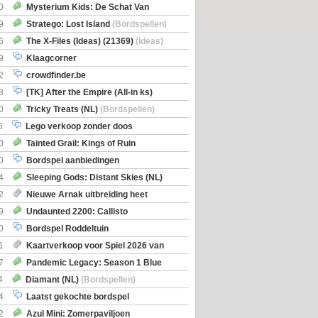
0
Mysterium Kids: De Schat Van
Boe
(Bordspellen)
9
Stratego: Lost Island
(Bordspellen)
6
The X-Files (Ideas) (21369)
(Ideas)
9
Klaagcorner
2
crowdfinder.be
8
[TK] After the Empire (All-in ks)
0
Tricky Treats (NL)
(Bordspellen)
6
Lego verkoop zonder doos
0
Tainted Grail: Kings of Ruin
ng: Wyrd Encounters
(Bordspellen)
0
Bordspel aanbiedingen
4
Sleeping Gods: Distant Skies (NL)
en)
2
Nieuwe Arnak uitbreiding heet
Shipments
9
Undaunted 2200: Callisto
en)
0
Bordspel Roddeltuin
1
Kaartverkoop voor Spiel 2026 van
7
Pandemic Legacy: Season 1 Blue
en)
4
Diamant (NL)
(Bordspellen)
4
Laatst gekochte bordspel
2
Azul Mini: Zomerpaviljoen