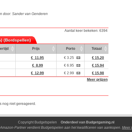
n door: Sander van Genderen
Aantal keer bekeken: 6394
a) (Bordspellen)
ertijd
Prijs
Porto
Totaal
€ 11.95
€ 3.25
€ 15.20
€ 8.99
€ 6.95
€ 15.94
€ 12.99
€ 2.99
€ 15.98
Meer prijzen
is nog niet gereageerd.
Copyright Budgetspelen
Onderdeel van Budgetgaming.nl
 Amazon-Partner verdient Budgetspelen aan het kwalificeren van aankopen.
Meer i