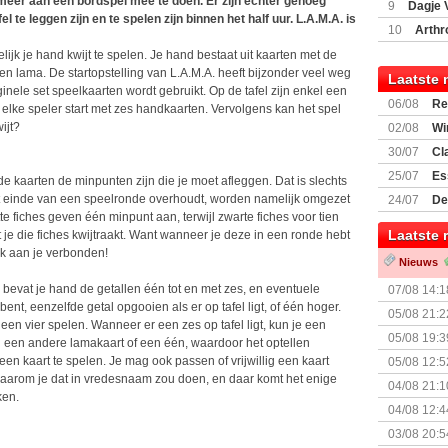
 meer aan een bordspel mee te doen. Er zijn echter genoeg
9
Dagje 
l te leggen zijn en te spelen zijn binnen het half uur. L.A.M.A. is
(77059)
(I
10
Arthr
lijk je hand kwijt te spelen. Je hand bestaat uit kaarten met de
een lama. De startopstelling van L.A.M.A. heeft bijzonder veel weg
Laatste 
ginele set speelkaarten wordt gebruikt. Op de tafel zijn enkel een
06/08
Re
jl elke speler start met zes handkaarten. Vervolgens kan het spel
Land
ijt?
02/08
Wi
30/07
Cl
uitbreiding
25/07
Es
 de kaarten de minpunten zijn die je moet afleggen. Dat is slechts
Boardgam
et einde van een speelronde overhoudt, worden namelijk omgezet
24/07
De
te fiches geven één minpunt aan, terwijl zwarte fiches voor tien
weekend v
Laatste 
 je die fiches kwijtraakt. Want wanneer je deze in een ronde hebt
jk aan je verbonden!
Nieuws
 bevat je hand de getallen één tot en met zes, en eventuele
07/08 14:1
nt, eenzelfde getal opgooien als er op tafel ligt, of één hoger.
05/08 21:2
en vier spelen. Wanneer er een zes op tafel ligt, kun je een
Nemesis Re
05/08 19:3
 een andere lamakaart of een één, waardoor het optellen
 een kaart te spelen. Je mag ook passen of vrijwillig een kaart
05/08 12:5
n waarom je dat in vredesnaam zou doen, en daar komt het enige
Prijsverla
04/08 21:1
ken.
04/08 12:4
+ nieuwe u
03/08 20:5