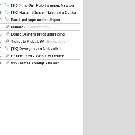
en)
4
[TK] Final Girl, Pulp Invasion, Newton
iscoveries
1
[TK] Hanami Deluxe, Takenoko Oyako
0
Bordspel apps aanbiedingen
0
Nunatak
(Bordspellen)
5
Bomb Busters krijgt uitbreiding
ro Kit
6
Ticket to Ride: USA
(Bordspellen)
2
[TK] Dwergen van Nidavelir +
Holmes Consulting Detective
4
Er komt een 7 Wonders Deluxe
ox
1
999 Games kondigt Alta aan