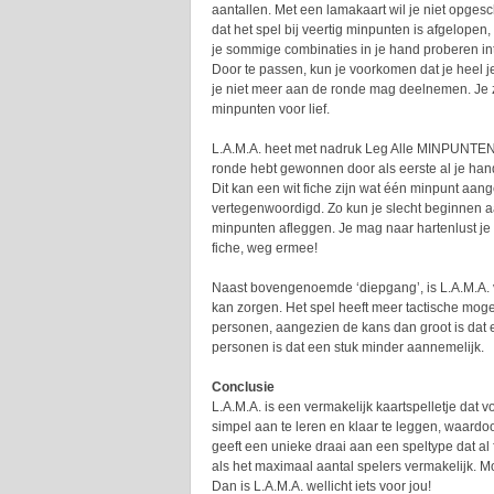
aantallen. Met een lamakaart wil je niet opgesch
dat het spel bij veertig minpunten is afgelopen, 
je sommige combinaties in je hand proberen i
Door te passen, kun je voorkomen dat je heel j
je niet meer aan de ronde mag deelnemen. Je 
minpunten voor lief.
L.A.M.A. heet met nadruk Leg Alle MINPUNTEN 
ronde hebt gewonnen door als eerste al je hand
Dit kan een wit fiche zijn wat één minpunt aan
vertegenwoordigd. Zo kun je slecht beginnen a
minpunten afleggen. Je mag naar hartenlust je 
fiche, weg ermee!
Naast bovengenoemde ‘diepgang’, is L.A.M.A. v
kan zorgen. Het spel heeft meer tactische mog
personen, aangezien de kans dan groot is dat er 
personen is dat een stuk minder aannemelijk.
Conclusie
L.A.M.A. is een vermakelijk kaartspelletje dat v
simpel aan te leren en klaar te leggen, waardoor
geeft een unieke draai aan een speltype dat al 
als het maximaal aantal spelers vermakelijk. Mo
Dan is L.A.M.A. wellicht iets voor jou!