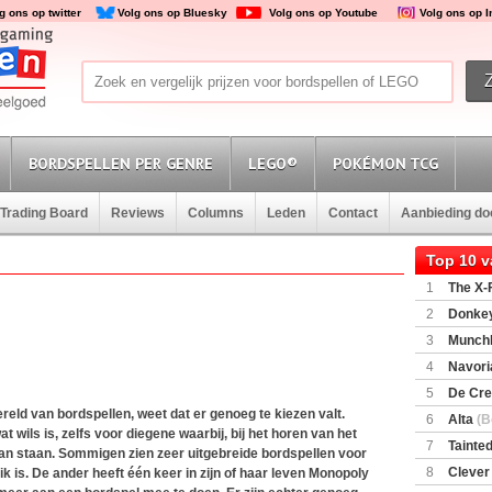
g ons op twitter
Volg ons op Bluesky
Volg ons op Youtube
Volg ons op 
BORDSPELLEN PER GENRE
LEGO®
POKÉMON TCG
Trading Board
Reviews
Columns
Leden
Contact
Aanbieding d
Top 10 
1
The X-F
2
Donkey
(SuperMar
3
Munchl
4
Navori
5
De Cre
eld van bordspellen, weet dat er genoeg te kiezen valt.
6
Alta
(B
at wils is, zelfs voor diegene waarbij, bij het horen van het
7
Tainted
aan staan. Sommigen zien zeer uitgebreide bordspellen voor
Encounte
8
Clever
ik is. De ander heeft één keer in zijn of haar leven Monopoly