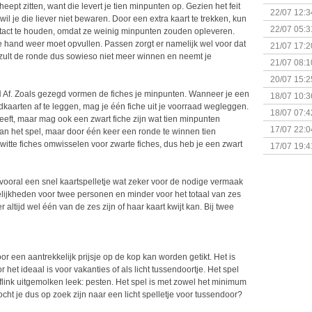
eept zitten, want die levert je tien minpunten op. Gezien het feit
(Bordspell
22/07 12:3
wil je die liever niet bewaren. Door een extra kaart te trekken, kun
& Great D
22/07 05:3
ntact te houden, omdat ze weinig minpunten zouden opleveren.
bigbox
e hand weer moet opvullen. Passen zorgt er namelijk wel voor dat
21/07 17:2
zult de ronde dus sowieso niet meer winnen en neemt je
21/07 08:1
20/07 15:2
genaamd P
Af. Zoals gezegd vormen de fiches je minpunten. Wanneer je een
18/07 10:3
kaarten af te leggen, mag je één fiche uit je voorraad wegleggen.
18/07 07:4
geeft, maar mag ook een zwart fiche zijn wat tien minpunten
Sherlock 
17/07 22:0
an het spel, maar door één keer een ronde te winnen tien
Monsterb
witte fiches omwisselen voor zwarte fiches, dus heb je een zwart
17/07 19:4
ooral een snel kaartspelletje wat zeker voor de nodige vermaak
elijkheden voor twee personen en minder voor het totaal van zes
altijd wel één van de zes zijn of haar kaart kwijt kan. Bij twee
oor een aantrekkelijk prijsje op de kop kan worden getikt. Het is
 het ideaal is voor vakanties of als licht tussendoortje. Het spel
flink uitgemolken leek: pesten. Het spel is met zowel het minimum
cht je dus op zoek zijn naar een licht spelletje voor tussendoor?