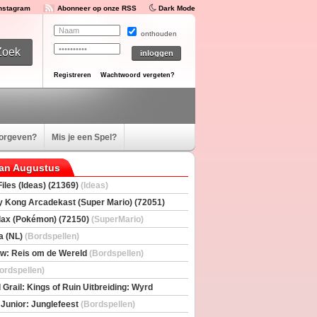
Instagram
Abonneer op onze RSS
Dark Mode
onthouden
Registreren
Wachtwoord vergeten?
oorgeven?
Mis je een Spel?
van Augustus
iles (Ideas) (21369)
(Ideas)
 Kong Arcadekast (Super Mario) (72051)
io)
ax (Pokémon) (72150)
(SuperMario)
a (NL)
(Bordspellen)
w: Reis om de Wereld
(Bordspellen)
ordspellen)
 Grail: Kings of Ruin Uitbreiding: Wyrd
rs
(Bordspellen)
 Junior: Junglefeest
(Bordspellen)