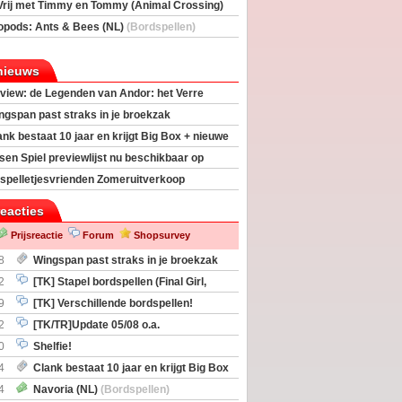
Vrij met Timmy en Tommy (Animal Crossing)
deas)
opods: Ants & Bees (NL)
(Bordspellen)
nieuws
view: de Legenden van Andor: het Verre
ngspan past straks in je broekzak
ank bestaat 10 jaar en krijgt Big Box + nieuwe
sen Spiel previewlijst nu beschikbaar op
egeek
spelletjesvrienden Zomeruitverkoop
an start
reacties
Prijsreactie
Forum
Shopsurvey
8
Wingspan past straks in je broekzak
2
[TK] Stapel bordspellen (Final Girl,
taliation, Zombicide Invader)
9
[TK] Verschillende bordspellen!
2
[TK/TR]Update 05/08 o.a.
gingen, Imperium Horizons, 20 Strong
0
Shelfie!
4
Clank bestaat 10 jaar en krijgt Big Box
itbreiding
4
Navoria (NL)
(Bordspellen)