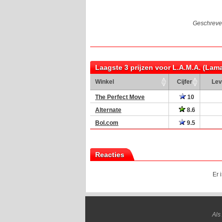
Geschreve
Laagste 3 prijzen voor L.A.M.A. (Lam
Winkel
Cijfer
Lev
The Perfect Move
10
Alternate
8.6
Bol.com
9.5
Reacties
Er 
Als