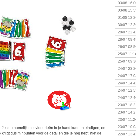
03/08 16:0
Kapitein 
03/08 15:5
01/08 12:2
30/07 12:3
29/07 22:4
28/07 09:4
26/07 08:5
25/07 11:1
25/07 09:3
Uitbreidi
24/07 23:2
24/07 17:0
(Bordspell
24/07 14:4
Surprise 
24/07 12:5
(Bordspell
24/07 12:4
23/07 18:2
start
23/07 14:2
(Bordspell
23/07 11:2
23/07 10:0
. Je zou namelijk met vier drieën in je hand kunnen eindigen, en
 krijgt dus minpunten voor de getallen die je nog hebt, niet de
22/07 13:4