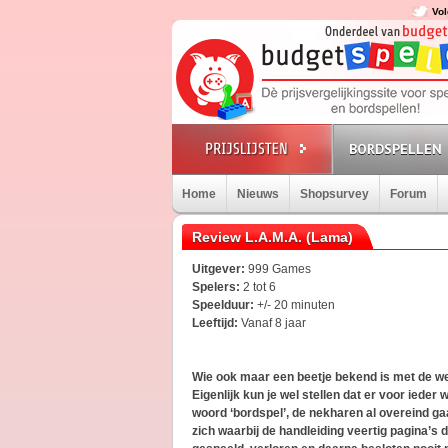
Vol
BORDSPELLEN
Home
Nieuws
Shopsurvey
Forum
Review L.A.M.A. (Lama)
Uitgever:
999 Games
Spelers:
2 tot 6
Speelduur:
+/- 20 minuten
Leeftijd:
Vanaf 8 jaar
Wie ook maar een beetje bekend is met de wer
Eigenlijk kun je wel stellen dat er voor ieder w
woord ‘bordspel’, de nekharen al overeind g
zich waarbij de handleiding veertig pagina’s d