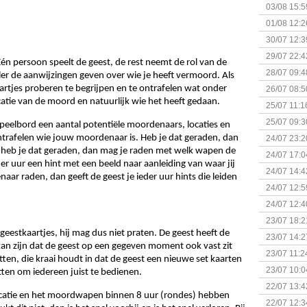
Kapitein 
03/08 15:5
01/08 12:2
30/07 12:3
29/07 22:4
Eén persoon speelt de geest, de rest neemt de rol van de 
28/07 09:4
er de aanwijzingen geven over wie je heeft vermoord. Als 
tjes proberen te begrijpen en te ontrafelen wat onder 
26/07 08:5
tie van de moord en natuurlijk wie het heeft gedaan.
25/07 11:1
25/07 09:3
peelbord een aantal potentiële moordenaars, locaties en 
Uitbreidi
rafelen wie jouw moordenaar is. Heb je dat geraden, dan 
24/07 23:2
 heb je dat geraden, dan mag je raden met welk wapen de 
24/07 17:0
r uur een hint met een beeld naar aanleiding van waar jij 
(Bordspell
24/07 14:4
ar raden, dan geeft de geest je ieder uur hints die leiden 
Surprise 
24/07 12:5
(Bordspell
24/07 12:4
23/07 18:2
geestkaartjes, hij mag dus niet praten. De geest heeft de 
start
23/07 14:2
kan zijn dat de geest op een gegeven moment ook vast zit 
(Bordspell
23/07 11:2
tten, die kraai houdt in dat de geest een nieuwe set kaarten 
23/07 10:0
tten om iedereen juist te bedienen. 
22/07 13:4
catie en het moordwapen binnen 8 uur (rondes) hebben 
(Bordspell
22/07 12:3