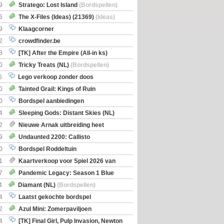
Boe
(Bordspellen)
9
Stratego: Lost Island
(Bordspellen)
6
The X-Files (Ideas) (21369)
(Ideas)
9
Klaagcorner
2
crowdfinder.be
8
[TK] After the Empire (All-in ks)
0
Tricky Treats (NL)
(Bordspellen)
6
Lego verkoop zonder doos
0
Tainted Grail: Kings of Ruin
ng: Wyrd Encounters
(Bordspellen)
0
Bordspel aanbiedingen
4
Sleeping Gods: Distant Skies (NL)
en)
2
Nieuwe Arnak uitbreiding heet
Shipments
9
Undaunted 2200: Callisto
en)
0
Bordspel Roddeltuin
1
Kaartverkoop voor Spiel 2026 van
7
Pandemic Legacy: Season 1 Blue
en)
4
Diamant (NL)
(Bordspellen)
4
Laatst gekochte bordspel
2
Azul Mini: Zomerpaviljoen
en)
4
[TK] Final Girl, Pulp Invasion, Newton