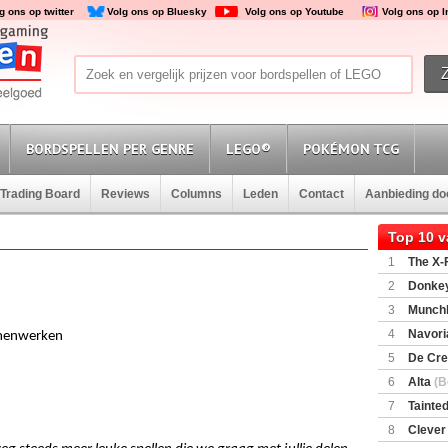
g ons op twitter
Volg ons op Bluesky
Volg ons op Youtube
Volg ons op 
BORDSPELLEN PER GENRE
LEGO®
POKÉMON TCG
Trading Board
Reviews
Columns
Leden
Contact
Aanbieding d
Top 10 
1
The X-F
2
Donkey
(SuperMar
3
Munchl
4
Navori
menwerken
5
De Cre
6
Alta
(B
7
Tainted
Encounte
8
Clever