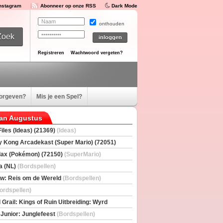
Instagram
Abonneer op onze RSS
Dark Mode
onthouden
Registreren
Wachtwoord vergeten?
oorgeven?
Mis je een Spel?
van Augustus
iles (Ideas) (21369)
(Ideas)
 Kong Arcadekast (Super Mario) (72051)
io)
ax (Pokémon) (72150)
(SuperMario)
a (NL)
(Bordspellen)
w: Reis om de Wereld
(Bordspellen)
ordspellen)
 Grail: Kings of Ruin Uitbreiding: Wyrd
rs
(Bordspellen)
 Junior: Junglefeest
(Bordspellen)