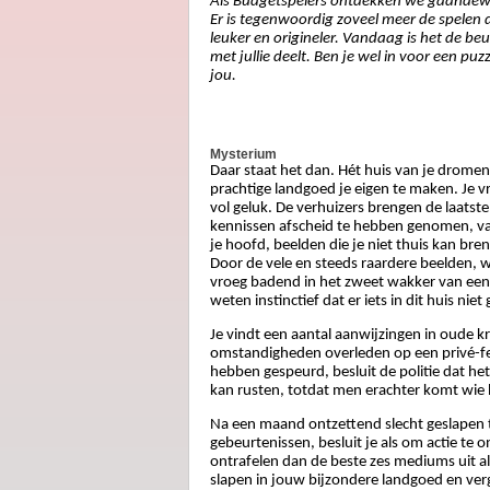
Als Budgetspelers ontdekken we gaandeweg 
Er is tegenwoordig zoveel meer de spelen
leuker en origineler. Vandaag is het de be
met jullie deelt. Ben je wel in voor een puz
jou.
Mysterium
Daar staat het dan. Hét huis van je dromen.
prachtige landgoed je eigen te maken. Je v
vol geluk. De verhuizers brengen de laatst
kennissen afscheid te hebben genomen, val 
je hoofd, beelden die je niet thuis kan bren
Door de vele en steeds raardere beelden, w
vroeg badend in het zweet wakker van een k
weten instinctief dat er iets in dit huis nie
Je vindt een aantal aanwijzingen in oude kr
omstandigheden overleden op een privé-fee
hebben gespeurd, besluit de politie dat het z
kan rusten, totdat men erachter komt wie 
Na een maand ontzettend slecht geslapen 
gebeurtenissen, besluit je als om actie t
ontrafelen dan de beste zes mediums uit al
slapen in jouw bijzondere landgoed en verg