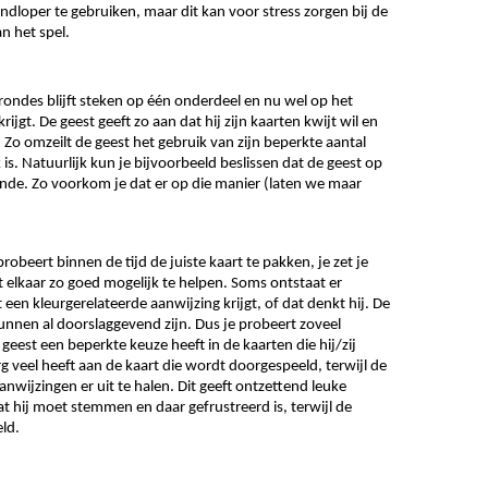
loper te gebruiken, maar dit kan voor stress zorgen bij de 
an het spel. 
 rondes blijft steken op één onderdeel en nu wel op het 
jgt. De geest geeft zo aan dat hij zijn kaarten kwijt wil en 
 Zo omzeilt de geest het gebruik van zijn beperkte aantal 
 is. Natuurlijk kun je bijvoorbeeld beslissen dat de geest op 
nde. Zo voorkom je dat er op die manier (laten we maar 
probeert binnen de tijd de juiste kaart te pakken, je zet je 
t elkaar zo goed mogelijk te helpen. Soms ontstaat er 
een kleurgerelateerde aanwijzing krijgt, of dat denkt hij. De 
nnen al doorslaggevend zijn. Dus je probeert zoveel 
geest een beperkte keuze heeft in de kaarten die hij/zij 
g veel heeft aan de kaart die wordt doorgespeeld, terwijl de 
wijzingen er uit te halen. Dit geeft ontzettend leuke 
t hij moet stemmen en daar gefrustreerd is, terwijl de 
ld. 