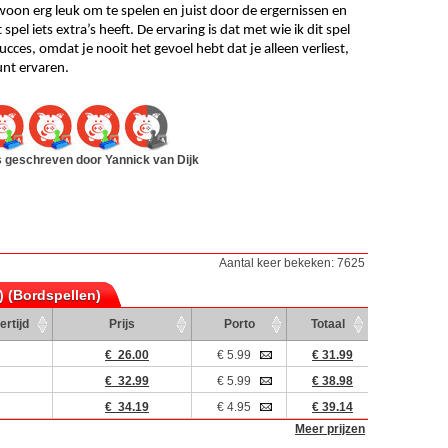
ewoon erg leuk om te spelen en juist door de ergernissen en 
l iets extra’s heeft. De ervaring is dat met wie ik dit spel 
succes, omdat je nooit het gevoel hebt dat je alleen verliest, 
unt ervaren.   
 geschreven door Yannick van Dijk
Aantal keer bekeken: 7625
) (Bordspellen)
ertijd
Prijs
Porto
Totaal
€ 26.00
€ 5.99
€ 31.99
€ 32.99
€ 5.99
€ 38.98
€ 34.19
€ 4.95
€ 39.14
Meer prijzen