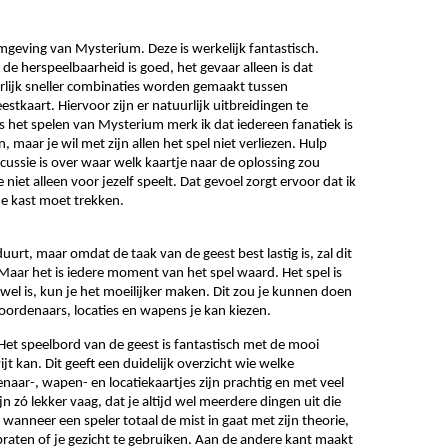
mgeving van Mysterium. Deze is werkelijk fantastisch. 
k de herspeelbaarheid is goed, het gevaar alleen is dat 
urlijk sneller combinaties worden gemaakt tussen 
tkaart. Hiervoor zijn er natuurlijk uitbreidingen te 
s het spelen van Mysterium merk ik dat iedereen fanatiek is 
 maar je wil met zijn allen het spel niet verliezen. Hulp 
ussie is over waar welk kaartje naar de oplossing zou 
 niet alleen voor jezelf speelt. Dat gevoel zorgt ervoor dat ik 
de kast moet trekken. 
urt, maar omdat de taak van de geest best lastig is, zal dit 
 Maar het is iedere moment van het spel waard. Het spel is 
 wel is, kun je het moeilijker maken. Dit zou je kunnen doen 
oordenaars, locaties en wapens je kan kiezen.
Het speelbord van de geest is fantastisch met de mooi 
t kan. Dit geeft een duidelijk overzicht wie welke 
ar-, wapen- en locatiekaartjes zijn prachtig en met veel 
 zó lekker vaag, dat je altijd wel meerdere dingen uit die 
, wanneer een speler totaal de mist in gaat met zijn theorie, 
 praten of je gezicht te gebruiken. Aan de andere kant maakt 