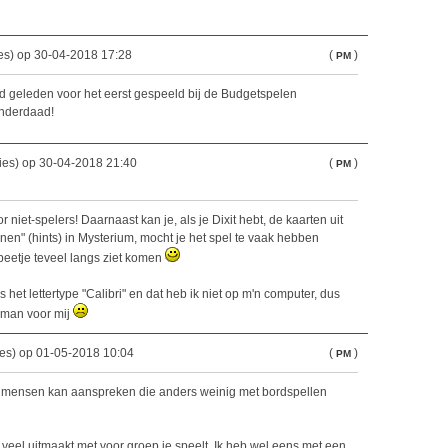
es) op 30-04-2018 17:28
(
)
PM
ijd geleden voor het eerst gespeeld bij de Budgetspelen
inderdaad!
ies) op 30-04-2018 21:40
(
)
PM
r niet-spelers! Daarnaast kan je, als je Dixit hebt, de kaarten uit
enen" (hints) in Mysterium, mocht je het spel te vaak hebben
beetje teveel langs ziet komen
 het lettertype "Calibri" en dat heb ik niet op m'n computer, dus
man voor mij
ies) op 01-05-2018 10:04
(
)
PM
ok mensen kan aanspreken die anders weinig met bordspellen
 veel uitmaakt met voor groep je speelt. Ik heb wel eens met een