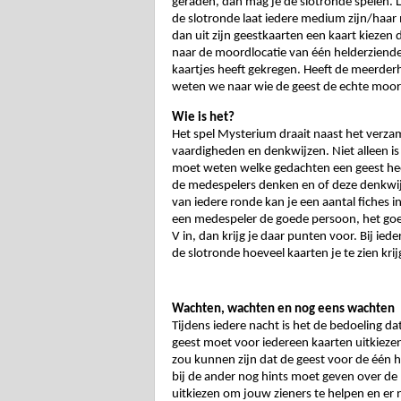
geraden, dan mag je de slotronde spelen. Lukt
de slotronde laat iedere medium zijn/haar
dan uit zijn geestkaarten een kaart kiezen
naar de moordlocatie van één helderzien
kaartjes heeft gekregen. Heeft de meerder
weten we naar wie de geest de echte moor
Wie is het?
Het spel Mysterium draait naast het verzam
vaardigheden en denkwijzen. Niet alleen is 
moet weten welke gedachten een geest heef
de medespelers denken en of deze denkwijz
van iedere ronde kan je een aantal fiches 
een medespeler de goede persoon, het goed
V in, dan krijg je daar punten voor. Bij ied
de slotronde hoeveel kaarten je te zien kr
Wachten, wachten en nog eens wachten
Tijdens iedere nacht is het de bedoeling dat
geest moet voor iedereen kaarten uitkiezen
zou kunnen zijn dat de geest voor de één h
bij de ander nog hints moet geven over de 
uitkiezen om jouw zieners te helpen en er n