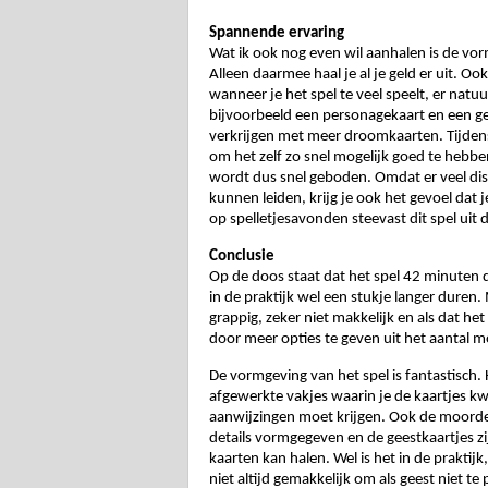
Spannende ervaring
Wat ik ook nog even wil aanhalen is de vor
Alleen daarmee haal je al je geld er uit. Oo
wanneer je het spel te veel speelt, er natu
bijvoorbeeld een personagekaart en een gees
verkrijgen met meer droomkaarten. 
Tijden
om het zelf zo snel mogelijk goed te hebben,
wordt dus snel geboden. Omdat er veel disc
kunnen leiden, krijg je ook het gevoel dat je
op spelletjesavonden steevast dit spel uit 
Conclusie
Op de doos staat dat het spel 42 minuten du
in de praktijk wel een stukje langer duren.
grappig, zeker niet makkelijk en als dat het
door meer opties te geven uit het aantal m
De vormgeving van het spel is fantastisch. 
afgewerkte vakjes waarin je de kaartjes kwij
aanwijzingen moet krijgen. Ook de moordena
details vormgegeven en de geestkaartjes zijn
kaarten kan halen. 
Wel is het in de praktijk
niet altijd gemakkelijk om als geest niet te