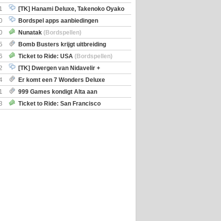
iscoveries
1
[TK] Hanami Deluxe, Takenoko Oyako
0
Bordspel apps aanbiedingen
0
Nunatak
(Bordspellen)
5
Bomb Busters krijgt uitbreiding
ro Kit
6
Ticket to Ride: USA
(Bordspellen)
2
[TK] Dwergen van Nidavelir +
Holmes Consulting Detective
4
Er komt een 7 Wonders Deluxe
ox
1
999 Games kondigt Alta aan
3
Ticket to Ride: San Francisco
en)