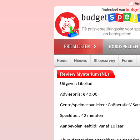
Vol
BORDSPELLEN
Home
Nieuws
Shopsurvey
Forum
Review Mysterium (NL)
Uitgever:
Libellud
Adviesprijs: 
€ 40,00
Genre/spelmechanieken: 
Coöperatief
/ Sa
Speelduur: 
42 minuten
Aanbevolen leeftijd: 
Vanaf 10 jaar