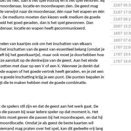
 dit niet, dan is het spel voorbij en is het spel verloren. Bij 
& Great D
22/07 05:3
 moordenaar, locatie en moordwapen zien. De geest mag 
bigbox
 die verwijst naar de moordenaar, één naar het wapen en één 
21/07 17:2
de. De mediums moeten dan kiezen welk medium de goede 
21/07 08:1
heid het goed geraden, dan is het spel gewonnen. Dan 
20/07 15:2
denaar, locatie en wapen heeft gecommuniceerd. 
genaamd P
18/07 10:3
18/07 07:4
elen van kaartjes ook om het inschatten van elkaars 
Sherlock 
17/07 22:0
het inschatten van de geest van essentieel belang (omdat je 
Monsterb
17/07 19:4
t bij het geestkaartje), maar ook moet je doorhebben hoe 
e aansluit op de denkwijze van de geest. Aan het einde 
17/07 16:4
inzetten met daar op een V of een X. Wanneer je denkt dat 
(Bordspell
e wapen of het goede vertrek heeft geraden, en je zet een 
ere goede inschatting krijg je een punt. Die punten bepalen in 
ijgt die te maken hebben met de goede combinatie.
 de spelers stil zijn en dat de geest aan het werk gaat. De 
 die passen bij waar iedere speler op dat moment is. Het 
ints moet geven die passen bij het moordwapen, en dat hij 
moordlocatie. Omdat je als geest de beste kaarten wil 
iemand mag praten over het spel, kan dit gedeelte vrij lang 