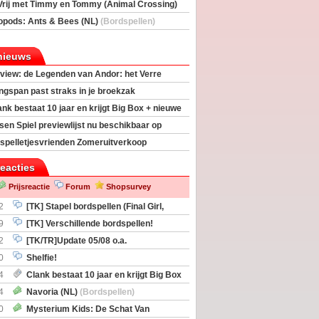
Vrij met Timmy en Tommy (Animal Crossing)
deas)
opods: Ants & Bees (NL)
(Bordspellen)
nieuws
view: de Legenden van Andor: het Verre
ngspan past straks in je broekzak
ank bestaat 10 jaar en krijgt Big Box + nieuwe
sen Spiel previewlijst nu beschikbaar op
egeek
spelletjesvrienden Zomeruitverkoop
an start
reacties
Prijsreactie
Forum
Shopsurvey
2
[TK] Stapel bordspellen (Final Girl,
taliation, Zombicide Invader)
9
[TK] Verschillende bordspellen!
2
[TK/TR]Update 05/08 o.a.
gingen, Imperium Horizons, 20 Strong
0
Shelfie!
4
Clank bestaat 10 jaar en krijgt Big Box
itbreiding
4
Navoria (NL)
(Bordspellen)
0
Mysterium Kids: De Schat Van