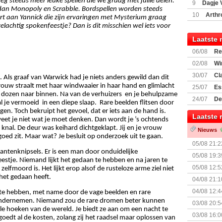
steeds meer leuke spellen die we graag met jullie delen. 
9
Dagje 
 dan Monopoly en Scrabble. Bordspellen worden steeds 
(77059)
(I
10
Arthr
urt aan Yannick die zijn ervaringen met Mysterium graag 
zelachtig spokenfeestje? Dan is dit misschien wel iets voor 
Laatste 
06/08
Re
Land
02/08
Wi
30/07
Cl
 Als graaf van Warwick had je niets anders gewild dan dit 
uitbreiding
rouw straalt met haar windwaaier in haar hand en glimlacht 
25/07
Es
e dozen naar binnen. Na van de verhuizers  en je behulpzame  
Boardgam
24/07
De
je vermoeid  in een diepe slaap.  
Rare beelden flitsen door 
weekend v
gen. Toch bekruipt het gevoel, dat er iets aan de hand is. 
Laatste 
eet je niet wat je moet denken. Dan wordt je ’s ochtends 
nal. De deur was keihard dichtgeklapt. Jij en je vrouw 
Nieuws
t goed zit. Maar wat? Je besluit op onderzoek uit te gaan. 
05/08 21:2
antenknipsels. Er is een man door onduidelijke 
Nemesis Re
05/08 19:3
stje. Niemand lijkt het gedaan te hebben en na jaren te 
05/08 12:5
elfmoord is. Het lijkt erop alsof de rusteloze arme ziel niet 
Prijsverla
het gedaan heeft. 
04/08 21:1
04/08 12:4
te hebben, met name door de vage beelden en rare 
+ nieuwe u
e ondernemen. Niemand zou de rare dromen beter kunnen 
03/08 20:5
le hoeken van de wereld. Je biedt ze aan om een nacht te 
03/08 16:0
oedt al de kosten, zolang zij het raadsel maar oplossen van 