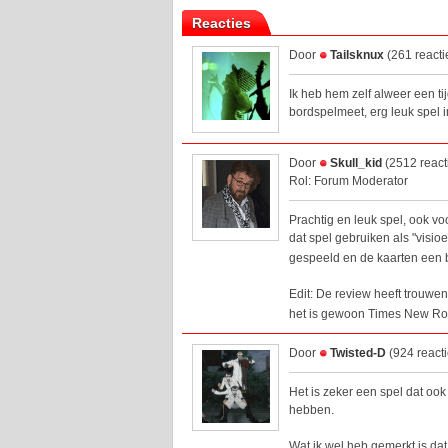
Reacties
Door
Tailsknux
(261 reacti
Ik heb hem zelf alweer een t
bordspelmeet, erg leuk spel 
Door
Skull_kid
(2512 react
Rol: Forum Moderator
Prachtig en leuk spel, ook voo
dat spel gebruiken als "visio
gespeeld en de kaarten een 
Edit: De review heeft trouwens
het is gewoon Times New Ro
Door
Twisted-D
(924 react
Het is zeker een spel dat o
hebben.
Wat ik wel heb gemerkt is dat