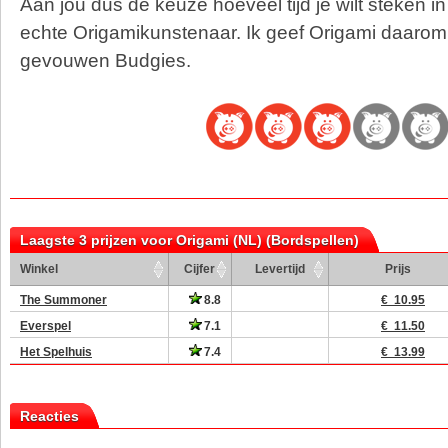
Aan jou dus de keuze hoeveel tijd je wilt steken 
echte Origamikunstenaar. Ik geef Origami daarom 3
gevouwen Budgies.
Laagste 3 prijzen voor Origami (NL) (Bordspellen)
Winkel
Cijfer
Levertijd
Prijs
The Summoner
8.8
€ 10.95
Everspel
7.1
€ 11.50
Het Spelhuis
7.4
€ 13.99
Reacties