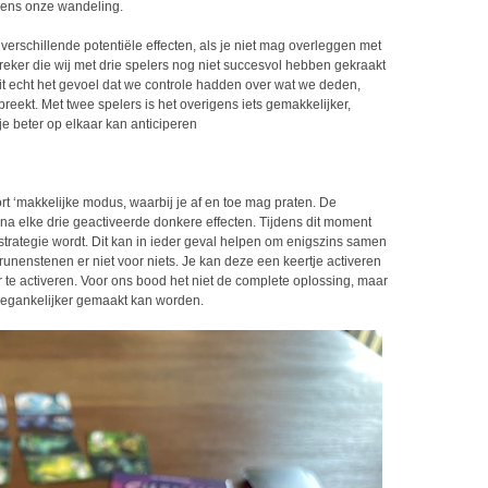
dens onze wandeling.
 verschillende potentiële effecten, als je niet mag overleggen met
reker die wij met drie spelers nog niet succesvol hebben gekraakt
oit echt het gevoel dat we controle hadden over wat we deden,
eekt. Met twee spelers is het overigens iets gemakkelijker,
je beter op elkaar kan anticiperen
rt ‘makkelijke modus, waarbij je af en toe mag praten. De
a elke drie geactiveerde donkere effecten. Tijdens dit moment
trategie wordt. Dit kan in ieder geval helpen om enigszins samen
runenstenen er niet voor niets. Je kan deze een keertje activeren
er te activeren. Voor ons bood het niet de complete oplossing, maar
 toegankelijker gemaakt kan worden.