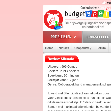
Vol
BORDSPELLEN
Home
Nieuws
Shopsurvey
Forum
Review Silencio
Uitgever:
999 Games
Spelers:
2 tot 4 spelers
Speelduur:
20 minuten
Leeftijd:
Vanaf 12 jaar
Genre:
Coöperatief, hand management, stil sp
Ik werd met Silencio direct aangetrokken door h
Vaak zijn kleine kaartspelletjes qua uiterlijk w
dit kleine kaartspelletje. In Silencio beeldt el
Samen met maximaal drie vrienden bewandel j