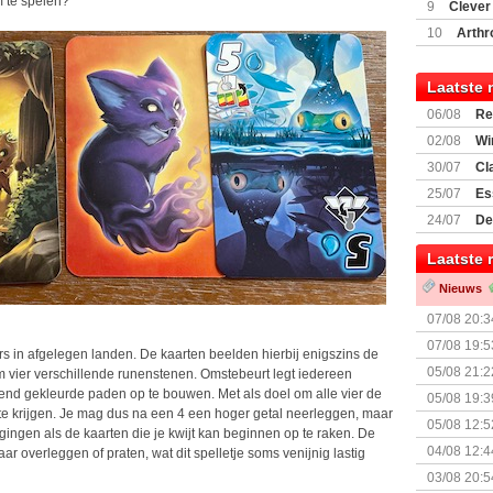
(77059)
(I
om te spelen?
9
Clever
10
Arthr
Laatste 
06/08
Re
Land
02/08
Wi
30/07
Cl
uitbreiding
25/07
Es
Boardgam
24/07
De
weekend v
Laatste 
Nieuws
07/08 20:3
07/08 19:5
rs in afgelegen landen. De kaarten beelden hierbij enigszins de
05/08 21:2
 vier verschillende runenstenen. Omstebeurt legt iedereen
Nemesis Re
llend gekleurde paden op te bouwen. Met als doel om alle vier de
05/08 19:3
l te krijgen. Je mag dus na een 4 een hoger getal neerleggen, maar
05/08 12:5
agingen als de kaarten die je kwijt kan beginnen op te raken. De
Prijsverla
04/08 12:4
aar overleggen of praten, wat dit spelletje soms venijnig lastig
+ nieuwe u
03/08 20:5