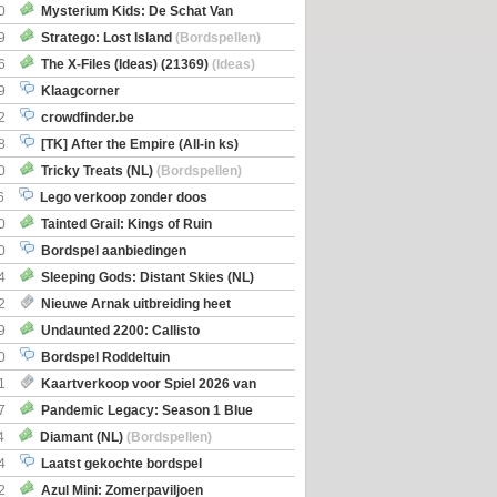
0
Mysterium Kids: De Schat Van
Boe
(Bordspellen)
9
Stratego: Lost Island
(Bordspellen)
6
The X-Files (Ideas) (21369)
(Ideas)
9
Klaagcorner
2
crowdfinder.be
8
[TK] After the Empire (All-in ks)
0
Tricky Treats (NL)
(Bordspellen)
6
Lego verkoop zonder doos
0
Tainted Grail: Kings of Ruin
ng: Wyrd Encounters
(Bordspellen)
0
Bordspel aanbiedingen
4
Sleeping Gods: Distant Skies (NL)
en)
2
Nieuwe Arnak uitbreiding heet
Shipments
9
Undaunted 2200: Callisto
en)
0
Bordspel Roddeltuin
1
Kaartverkoop voor Spiel 2026 van
7
Pandemic Legacy: Season 1 Blue
en)
4
Diamant (NL)
(Bordspellen)
4
Laatst gekochte bordspel
2
Azul Mini: Zomerpaviljoen