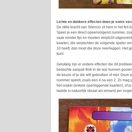
Lichte en donkere effecten doen je soms ve
De stille kracht van Silencio zit hem in het feit 
Speel je een direct opeenvolgend nummer, zoal
vaak minder fijn en moeten verplicht uitgevoe
kaarten, die verplichten de volgende speler om
10 heeft, dan moet die deze neerleggen. Het gev
kunt.
Gelukkig zijn er andere effecten die dit proble
bedachte aanpak flink in de war kunnen gooien. E
de keuze of je die wilt gebruiken of niet. Dez
nummer speelt, zoals een 4 na een 2. Zo mag je
het orakel (enkele openliggende kaarten), of j
laatste is natuurlijk ideaal als iemand per on