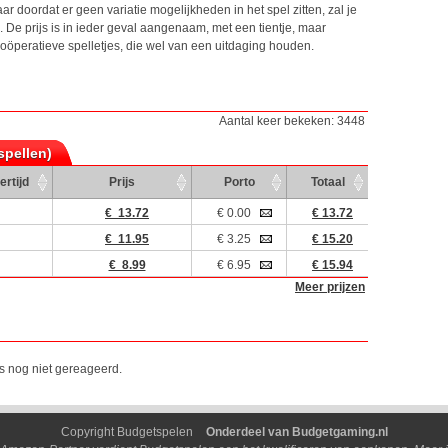
ar doordat er geen variatie mogelijkheden in het spel zitten, zal je
. De prijs is in ieder geval aangenaam, met een tientje, maar
 coöperatieve spelletjes, die wel van een uitdaging houden.
Aantal keer bekeken: 3448
spellen)
ertijd
Prijs
Porto
Totaal
€ 13.72
€ 0.00
€ 13.72
€ 11.95
€ 3.25
€ 15.20
€ 8.99
€ 6.95
€ 15.94
Meer prijzen
is nog niet gereageerd.
Copyright Budgetspelen
Onderdeel van Budgetgaming.nl