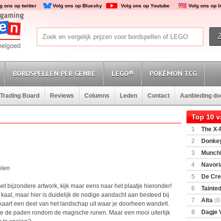
g ons op twitter
Volg ons op Bluesky
Volg ons op Youtube
Volg ons op 
BORDSPELLEN PER GENRE
LEGO®
POKÉMON TCG
Trading Board
Reviews
Columns
Leden
Contact
Aanbieding d
Top 10 
1
The X-F
2
Donkey
(SuperMar
3
Munchl
4
Navori
elen
5
De Cre
et bijzondere artwork, kijk maar eens naar het plaatje hieronder!
6
Tainted
at kaal, maar hier is duidelijk de nodige aandacht aan besteed bij
Encounte
7
Alta
(B
ke kaart een deel van het landschap uit waar je doorheen wandelt.
8
Dagje 
e de paden rondom de magische runen. Maar een mooi uiterlijk