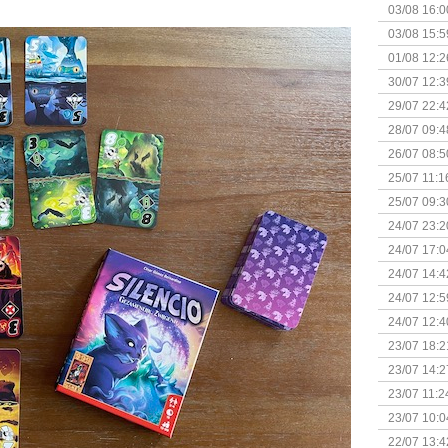
03/08 16:0
Kapitein 
03/08 15:5
01/08 12:2
30/07 12:3
29/07 22:4
28/07 09:4
26/07 08:5
25/07 11:1
25/07 09:3
Uitbreidi
24/07 23:2
24/07 17:0
(Bordspell
24/07 14:4
Surprise 
24/07 12:5
(Bordspell
24/07 12:4
23/07 18:2
start
23/07 14:2
(Bordspell
23/07 11:2
23/07 10:0
22/07 13:4