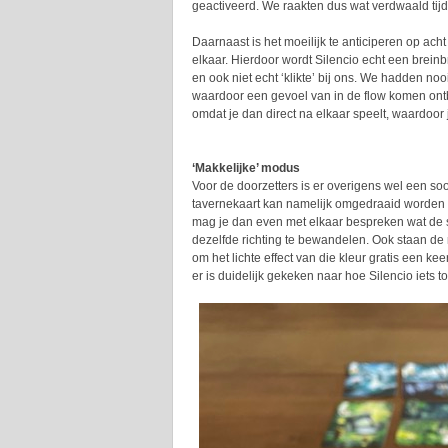
geactiveerd. We raakten dus wat verdwaald tij
Daarnaast is het moeilijk te anticiperen op acht
elkaar. Hierdoor wordt Silencio echt een breinb
en ook niet echt ‘klikte’ bij ons. We hadden no
waardoor een gevoel van in de flow komen ontbr
omdat je dan direct na elkaar speelt, waardoor 
‘Makkelijke’ modus
Voor de doorzetters is er overigens wel een soo
tavernekaart kan namelijk omgedraaid worden n
mag je dan even met elkaar bespreken wat de s
dezelfde richting te bewandelen. Ook staan de 
om het lichte effect van die kleur gratis een ke
er is duidelijk gekeken naar hoe Silencio iets