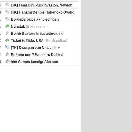
en)
4
[TK] Final Girl, Pulp Invasion, Newton
iscoveries
1
[TK] Hanami Deluxe, Takenoko Oyako
0
Bordspel apps aanbiedingen
0
Nunatak
(Bordspellen)
5
Bomb Busters krijgt uitbreiding
ro Kit
6
Ticket to Ride: USA
(Bordspellen)
2
[TK] Dwergen van Nidavelir +
Holmes Consulting Detective
4
Er komt een 7 Wonders Deluxe
ox
1
999 Games kondigt Alta aan