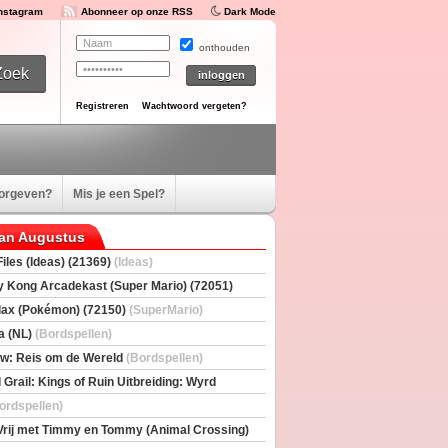
Instagram
Abonneer op onze RSS
Dark Mode
onthouden
Registreren
Wachtwoord vergeten?
oorgeven?
Mis je een Spel?
van Augustus
iles (Ideas) (21369)
(Ideas)
 Kong Arcadekast (Super Mario) (72051)
io)
ax (Pokémon) (72150)
(SuperMario)
a (NL)
(Bordspellen)
w: Reis om de Wereld
(Bordspellen)
 Grail: Kings of Ruin Uitbreiding: Wyrd
rs
(Bordspellen)
ordspellen)
Vrij met Timmy en Tommy (Animal Crossing)