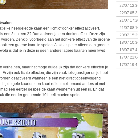
(Bordspell
22/07 12:3
& Great D
22/07 05:3
bigbox
21/07 17:2
rdwalen
21/07 08:1
dat elke neergelegde kaart een licht of donker effect activeert.
s een 3 na een 2? Dan activeer je een donker effect. Deze zijn
20/07 15:2
rd worden. Denk bijvoorbeeld aan het donkere effect van de groene
genaamd P
18/07 10:3
 ook een groene kaart te spelen. Als die speler alleen een groene
18/07 07:4
olg is dat je in deze rij geen andere lagere kaarten meer kwijt
Sherlock 
17/07 22:0
Monsterb
17/07 19:4
em verhelpen, maar het moge duidelijk zijn dat donkere effecten je
r zijn ook lichte effecten, die zijn vaak iets gunstiger en je hebt
e worden geactiveerd wanneer je een niet direct opeenvolgend
 bij de gele kaarten een kaart ruilen met iemand anders of met
e mag een eerder gespeelde kaart wegnemen uit een rij. En dat
geluk die eerder genoemde 10 heeft moeten spelen.