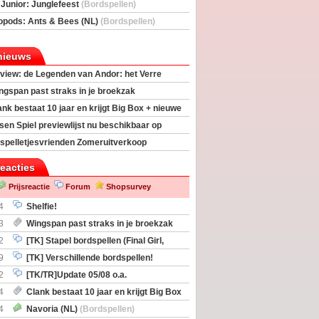
deas)
 Junior: Junglefeest
(Bordspellen)
opods: Ants & Bees (NL)
(Bordspellen)
nieuws
view: de Legenden van Andor: het Verre
ngspan past straks in je broekzak
ank bestaat 10 jaar en krijgt Big Box + nieuwe
sen Spiel previewlijst nu beschikbaar op
egeek
spelletjesvrienden Zomeruitverkoop
an start
reacties
Prijsreactie
Forum
Shopsurvey
4
Shelfie!
3
Wingspan past straks in je broekzak
2
[TK] Stapel bordspellen (Final Girl,
taliation, Zombicide Invader)
9
[TK] Verschillende bordspellen!
2
[TK/TR]Update 05/08 o.a.
gingen, Imperium Horizons, 20 Strong
4
Clank bestaat 10 jaar en krijgt Big Box
itbreiding
4
Navoria (NL)
(Bordspellen)