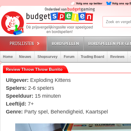
Volg ons op twitter
Volg ons op 
BORDSPELLEN
BORDSPELLEN PER GE
Home
Nieuws
Shopsurvey
Forum
Trading Board
Reviews
Review Throw Throw Burrito
Uitgever:
Exploding Kittens
Spelers:
2-6 spelers
Speelduur:
15 minuten
Leeftijd:
7
+
Genre:
Party spel, Behendigheid, Kaartspel