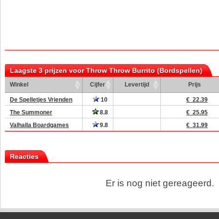
Laagste 3 prijzen voor Throw Throw Burrito (Bordspellen)
Winkel
Cijfer
Levertijd
Prijs
De Spelletjes Vrienden
10
€ 22.39
The Summoner
8.8
€ 25.95
Valhalla Boardgames
9.8
€ 31.99
Reacties
Er is nog niet gereageerd.