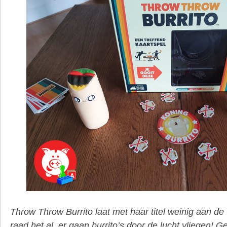
Throw Throw Burrito laat met haar titel weinig aan de
raad het al, er gaan burrito’s door de lucht vliegen! G