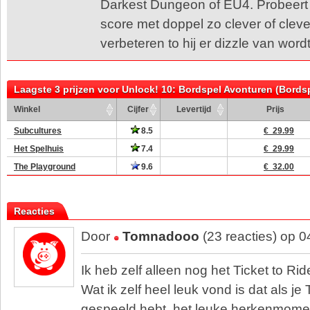
Darkest Dungeon of EU4. Probeert c
score met doppel zo clever of cleve
verbeteren to hij er dizzle van wordt
Laagste 3 prijzen voor Unlock! 10: Bordspel Avonturen (Bords
Winkel
Cijfer
Levertijd
Prijs
Subcultures
8.5
€ 29.99
Het Spelhuis
7.4
€ 29.99
The Playground
9.6
€ 32.00
Reacties
Door
Tomnadooo
(23 reacties) op 
Ik heb zelf alleen nog het Ticket to Ri
Wat ik zelf heel leuk vond is dat als je 
gespeeld hebt, het leuke herkenmomen