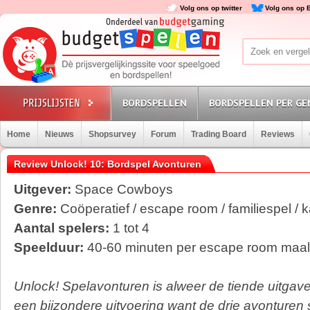
Volg ons op twitter
Volg ons op 
BORDSPELLEN
BORDSPELLEN PER GE
Home
Nieuws
Shopsurvey
Forum
Trading Board
Reviews
Review Unlock! 10: Bordspel Avonturen
Uitgever:
Space Cowboys
Genre:
Coöperatief / escape room / familiespel / k
Aantal spelers:
1 tot 4
Speelduur:
40-60 minuten per escape room maal
Unlock! Spelavonturen is alweer de tiende uitgave
een bijzondere uitvoering want de drie avonturen s