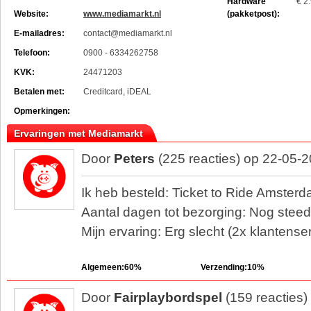
Hardware
€ 2
Website:
www.mediamarkt.nl
(pakketpost):
E-mailadres:
contact@mediamarkt.nl
Telefoon:
0900 - 6334262758
KVK:
24471203
Betalen met:
Creditcard, iDEAL
Opmerkingen:
Ervaringen met Mediamarkt
Door
Peters
(225 reacties) op 22-05-
Ik heb besteld: Ticket to Ride Amster
Aantal dagen tot bezorging: Nog steed
Mijn ervaring: Erg slecht (2x klantense
Algemeen:60%
Verzending:10%
Door
Fairplaybordspel
(159 reacties)