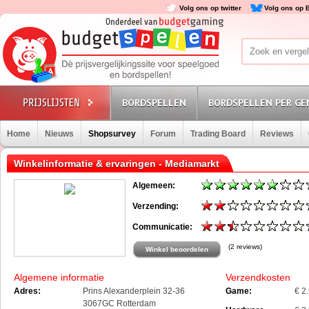
Volg ons op twitter
Volg ons op 
BORDSPELLEN
BORDSPELLEN PER GE
Home
Nieuws
Shopsurvey
Forum
Trading Board
Reviews
Winkelinformatie & ervaringen - Mediamarkt
Algemeen:
Verzending:
Communicatie:
(2 reviews)
Winkel beoordelen
Algemene informatie
Verzendkosten
Adres:
Prins Alexanderplein 32-36
Game:
€ 2
3067GC Rotterdam