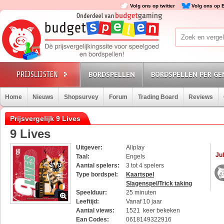
Volg ons op twitter
Volg ons op 
BORDSPELLEN
BORDSPELLEN PER GE
Home
Nieuws
Shopsurvey
Forum
Trading Board
Reviews
Prijsvergelijk 9 Lives
9 Lives
Uitgever:
Allplay
Jul
Taal:
Engels
Aantal spelers:
3 tot 4 spelers
Type bordspel:
Kaartspel
Slagenspel/Trick taking
Speelduur:
25 minuten
Leeftijd:
Vanaf 10 jaar
Aantal views:
1521 keer bekeken
Ean Codes:
0618149322916