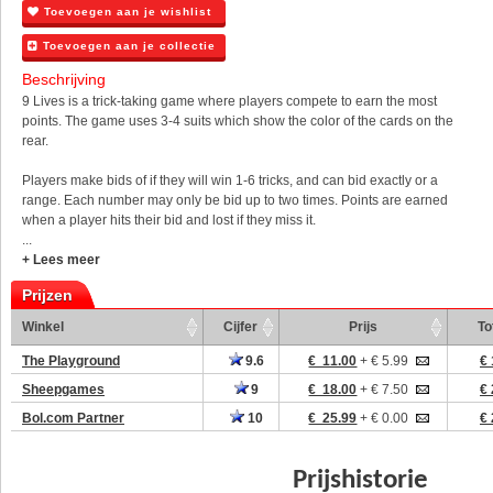
Toevoegen aan je wishlist
Toevoegen aan je collectie
Beschrijving
9 Lives is a trick-taking game where players compete to earn the most
points. The game uses 3-4 suits which show the color of the cards on the
rear.
Players make bids of if they will win 1-6 tricks, and can bid exactly or a
range. Each number may only be bid up to two times. Points are earned
when a player hits their bid and lost if they miss it.
...
+ Lees meer
Prijzen
Winkel
Cijfer
Prijs
To
The Playground
9.6
€ 11.00
+ € 5.99
€ 
Sheepgames
9
€ 18.00
+ € 7.50
€ 
Bol.com Partner
10
€ 25.99
+ € 0.00
€ 