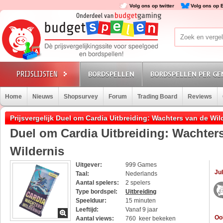
Volg ons op twitter
Volg ons op 
BORDSPELLEN
BORDSPELLEN PER GE
Home
Nieuws
Shopsurvey
Forum
Trading Board
Reviews
Prijsvergelijk Duel om Cardia Uitbreiding: Wachters van de Wil
Duel om Cardia Uitbreiding: Wachter
Wildernis
Uitgever:
999 Games
Jul
Taal:
Nederlands
Aantal spelers:
2 spelers
Type bordspel:
Uitbreiding
Speelduur:
15 minuten
Leeftijd:
Vanaf 9 jaar
Oo
Aantal views:
760 keer bekeken