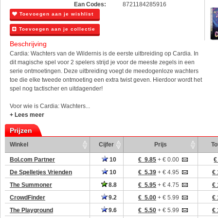
Ean Codes:
8721184285916
Toevoegen aan je wishlist
Toevoegen aan je collectie
Beschrijving
Cardia: Wachters van de Wildernis is de eerste uitbreiding op Cardia. In
dit magische spel voor 2 spelers strijd je voor de meeste zegels in een
serie ontmoetingen. Deze uitbreiding voegt de meedogenloze wachters
toe die elke tweede ontmoeting een extra twist geven. Hierdoor wordt het
spel nog tactischer en uitdagender!
Voor wie is Cardia: Wachters...
+ Lees meer
Prijzen
Winkel
Cijfer
Prijs
To
Bol.com Partner
10
€ 9.85
+ € 0.00
€
De Spelletjes Vrienden
10
€ 5.39
+ € 4.95
€ 
The Summoner
8.8
€ 5.95
+ € 4.75
€ 
CrowdFinder
9.2
€ 5.00
+ € 5.99
€ 
The Playground
9.6
€ 5.50
+ € 5.99
€ 