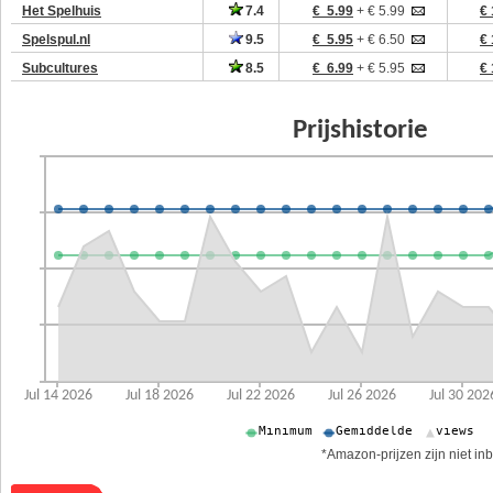
Het Spelhuis
7.4
€ 5.99
+ € 5.99
€ 
Spelspul.nl
9.5
€ 5.95
+ € 6.50
€ 
Subcultures
8.5
€ 6.99
+ € 5.95
€ 
*Amazon-prijzen zijn niet inb