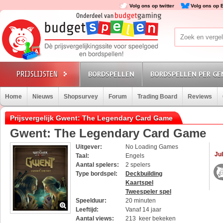
Volg ons op twitter
Volg ons op 
BORDSPELLEN
BORDSPELLEN PER GE
Home
Nieuws
Shopsurvey
Forum
Trading Board
Reviews
Prijsvergelijk Gwent: The Legendary Card Game
Gwent: The Legendary Card Game
Uitgever:
No Loading Games
Jul
Taal:
Engels
Aantal spelers:
2 spelers
Type bordspel:
Deckbuilding
Kaartspel
Tweespeler spel
Speelduur:
20 minuten
Leeftijd:
Vanaf 14 jaar
Aantal views:
213 keer bekeken