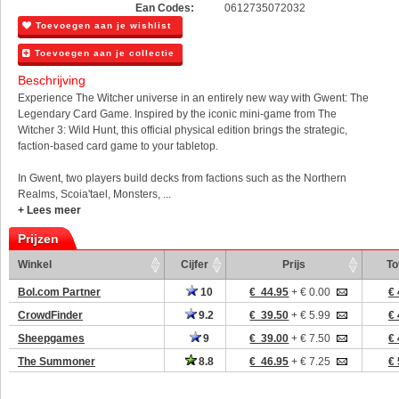
Ean Codes:
0612735072032
Toevoegen aan je wishlist
Toevoegen aan je collectie
Beschrijving
Experience The Witcher universe in an entirely new way with Gwent: The
Legendary Card Game. Inspired by the iconic mini-game from The
Witcher 3: Wild Hunt, this official physical edition brings the strategic,
faction-based card game to your tabletop.
In Gwent, two players build decks from factions such as the Northern
Realms, Scoia'tael, Monsters, ...
+ Lees meer
Prijzen
Winkel
Cijfer
Prijs
To
Bol.com Partner
10
€ 44.95
+ € 0.00
€ 
CrowdFinder
9.2
€ 39.50
+ € 5.99
€ 
Sheepgames
9
€ 39.00
+ € 7.50
€ 
The Summoner
8.8
€ 46.95
+ € 7.25
€ 