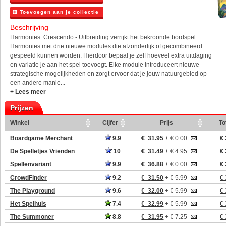
Toevoegen aan je collectie
Beschrijving
Harmonies: Crescendo - Uitbreiding verrijkt het bekroonde bordspel
Harmonies met drie nieuwe modules die afzonderlijk of gecombineerd
gespeeld kunnen worden. Hierdoor bepaal je zelf hoeveel extra uitdaging
en variatie je aan het spel toevoegt. Elke module introduceert nieuwe
strategische mogelijkheden en zorgt ervoor dat je jouw natuurgebied op
een andere manie...
+ Lees meer
Prijzen
Winkel
Cijfer
Prijs
To
Boardgame Merchant
9.9
€ 31.95
+ € 0.00
€ 
De Spelletjes Vrienden
10
€ 31.49
+ € 4.95
€ 
Spellenvariant
9.9
€ 36.88
+ € 0.00
€ 
CrowdFinder
9.2
€ 31.50
+ € 5.99
€ 
The Playground
9.6
€ 32.00
+ € 5.99
€ 
Het Spelhuis
7.4
€ 32.99
+ € 5.99
€ 
The Summoner
8.8
€ 31.95
+ € 7.25
€ 