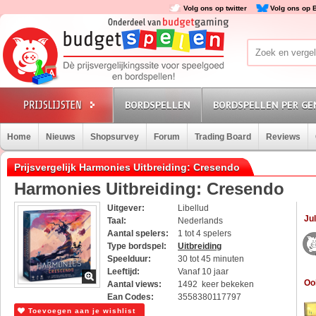
Volg ons op twitter
Volg ons op 
BORDSPELLEN
BORDSPELLEN PER GE
Home
Nieuws
Shopsurvey
Forum
Trading Board
Reviews
Prijsvergelijk Harmonies Uitbreiding: Cresendo
Harmonies Uitbreiding: Cresendo
Uitgever:
Libellud
Jul
Taal:
Nederlands
Aantal spelers:
1 tot 4 spelers
Type bordspel:
Uitbreiding
Speelduur:
30 tot 45 minuten
Leeftijd:
Vanaf 10 jaar
Oo
Aantal views:
1492 keer bekeken
Ean Codes:
3558380117797
Toevoegen aan je wishlist