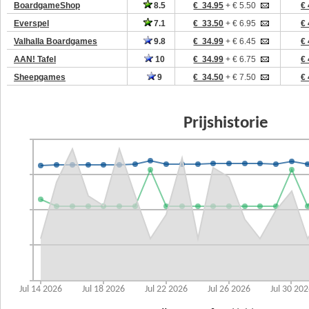
BoardgameShop
8.5
€ 34.95
+ € 5.50
€ 
Everspel
7.1
€ 33.50
+ € 6.95
€ 
Valhalla Boardgames
9.8
€ 34.99
+ € 6.45
€ 
AAN! Tafel
10
€ 34.99
+ € 6.75
€ 
Sheepgames
9
€ 34.50
+ € 7.50
€ 