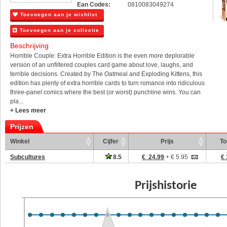
Ean Codes:
0810083049274
Toevoegen aan je wishlist
Toevoegen aan je collectie
Beschrijving
Horrible Couple: Extra Horrible Edition is the even more deplorable
version of an unfiltered couples card game about love, laughs, and
terrible decisions. Created by The Oatmeal and Exploding Kittens, this
edition has plenty of extra horrible cards to turn romance into ridiculous
three-panel comics where the best (or worst) punchline wins. You can
pla...
+ Lees meer
Prijzen
Winkel
Cijfer
Prijs
To
Subcultures
8.5
€ 24.99
+ € 5.95
€ 