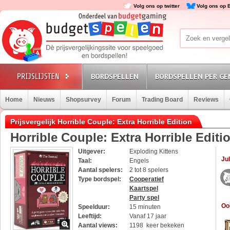
Volg ons op twitter
Volg ons op 
BORDSPELLEN
BORDSPELLEN PER GE
Home
Nieuws
Shopsurvey
Forum
Trading Board
Reviews
Prijsvergelijk Horrible Couple: Extra Horrible Edition
Horrible Couple: Extra Horrible Editi
Uitgever:
Exploding Kittens
Jul
Taal:
Engels
Aantal spelers:
2 tot 8 spelers
Type bordspel:
Cooperatief
Kaartspel
Party spel
Oo
Speelduur:
15 minuten
Leeftijd:
Vanaf 17 jaar
Aantal views:
1198 keer bekeken