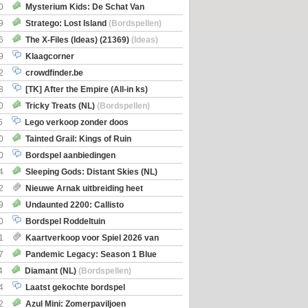
0
Mysterium Kids: De Schat Van
Boe
(Bordspellen)
9
Stratego: Lost Island
(Bordspellen)
6
The X-Files (Ideas) (21369)
(Ideas)
9
Klaagcorner
2
crowdfinder.be
8
[TK] After the Empire (All-in ks)
0
Tricky Treats (NL)
(Bordspellen)
6
Lego verkoop zonder doos
0
Tainted Grail: Kings of Ruin
ng: Wyrd Encounters
(Bordspellen)
0
Bordspel aanbiedingen
4
Sleeping Gods: Distant Skies (NL)
en)
2
Nieuwe Arnak uitbreiding heet
Shipments
9
Undaunted 2200: Callisto
en)
0
Bordspel Roddeltuin
1
Kaartverkoop voor Spiel 2026 van
7
Pandemic Legacy: Season 1 Blue
en)
4
Diamant (NL)
(Bordspellen)
4
Laatst gekochte bordspel
2
Azul Mini: Zomerpaviljoen