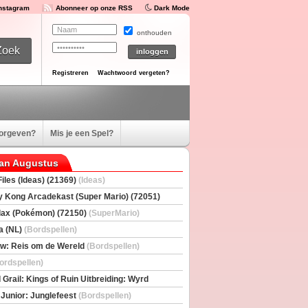
Instagram
Abonneer op onze RSS
Dark Mode
onthouden
Registreren
Wachtwoord vergeten?
oorgeven?
Mis je een Spel?
van Augustus
iles (Ideas) (21369)
(Ideas)
 Kong Arcadekast (Super Mario) (72051)
io)
ax (Pokémon) (72150)
(SuperMario)
a (NL)
(Bordspellen)
w: Reis om de Wereld
(Bordspellen)
ordspellen)
 Grail: Kings of Ruin Uitbreiding: Wyrd
rs
(Bordspellen)
 Junior: Junglefeest
(Bordspellen)