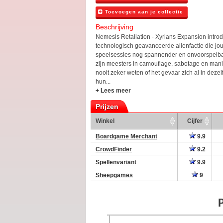
Toevoegen aan je collectie
Beschrijving
Nemesis Retaliation - Xyrians Expansion intro
technologisch geavanceerde alienfactie die jo
speelsessies nog spannender en onvoorspelba
zijn meesters in camouflage, sabotage en mani
nooit zeker weten of het gevaar zich al in dezel
hun...
+ Lees meer
Prijzen
Winkel
Cijfer
Boardgame Merchant
9.9
CrowdFinder
9.2
Spellenvariant
9.9
Sheepgames
9