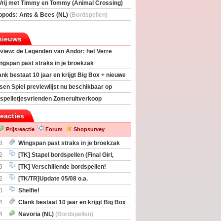
Vrij met Timmy en Tommy (Animal Crossing)
deas)
opods: Ants & Bees (NL)
(Bordspellen)
nieuws
view: de Legenden van Andor: het Verre
ngspan past straks in je broekzak
ank bestaat 10 jaar en krijgt Big Box + nieuwe
sen Spiel previewlijst nu beschikbaar op
egeek
spelletjesvrienden Zomeruitverkoop
an start
reacties
Prijsreactie
Forum
Shopsurvey
8
Wingspan past straks in je broekzak
2
[TK] Stapel bordspellen (Final Girl,
taliation, Zombicide Invader)
9
[TK] Verschillende bordspellen!
2
[TK/TR]Update 05/08 o.a.
gingen, Imperium Horizons, 20 Strong
0
Shelfie!
4
Clank bestaat 10 jaar en krijgt Big Box
itbreiding
4
Navoria (NL)
(Bordspellen)