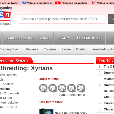
g ons op twitter
Volg ons op Bluesky
Volg ons op Youtube
Volg ons op 
BORDSPELLEN PER GENRE
LEGO®
POKÉMON TCG
Trading Board
Reviews
Columns
Leden
Contact
Aanbieding d
breiding: Xyrians
Top 10 
tbreiding: Xyrians
1
The X-F
2
Donkey
ken Realms
(SuperMar
Jullie mening:
3
Munchl
els
t 5 spelers
4
Navori
reiding
5
De Cre
tot 240 minuten
Aantal stemmen: 0
6
Alta
(B
f 14 jaar
Ook interessant:
 keer bekeken
7
Tainted
4689273753
Encounte
8
Clever
Nemesis: Retaliation -