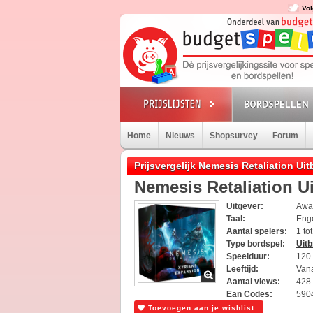
Vol
BORDSPELLEN
Home
Nieuws
Shopsurvey
Forum
Prijsvergelijk Nemesis Retaliation Uit
Nemesis Retaliation Ui
Uitgever:
Awa
Taal:
Eng
Aantal spelers:
1 to
Type bordspel:
Uitb
Speelduur:
120 
Leeftijd:
Vana
Aantal views:
428
Ean Codes:
590
Toevoegen aan je wishlist