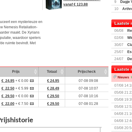
9
Dagje 
vanaf € 123.88
(77059)
(I
10
Arthr
duceert een mysterieuze en
Laatste 
uw Nemesis Retaliation-
06/08
Re
arder maakt. De Xyrians
Land
pulatie, waardoor spelers
02/08
Wi
fde ruimte bevindt. Met
30/07
Cl
uitbreiding
25/07
Es
Boardgam
24/07
De
weekend v
Laatste 
Prijs
Totaal
Prijscheck
Nieuws
€ 24.95
+ € 0.00
€ 24.95
07-08 09:08
07/08 14:1
€ 22.50
+ € 5.99
€ 28.49
07-08 10:07
05/08 21:2
€ 29.50
+ € 0.00
€ 29.50
07-08 10:16
Nemesis Re
05/08 19:3
€ 22.00
+ € 7.50
€ 29.50
07-08 01:28
05/08 12:5
Prijsverla
04/08 21:1
04/08 12:4
+ nieuwe u
03/08 20:5