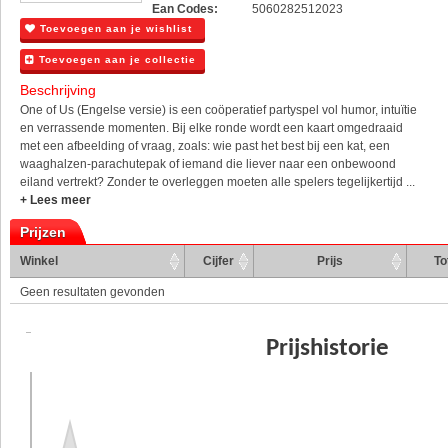
Ean Codes:
5060282512023
Toevoegen aan je wishlist
Toevoegen aan je collectie
Beschrijving
One of Us (Engelse versie) is een coöperatief partyspel vol humor, intuïtie
en verrassende momenten. Bij elke ronde wordt een kaart omgedraaid
met een afbeelding of vraag, zoals: wie past het best bij een kat, een
waaghalzen-parachutepak of iemand die liever naar een onbewoond
eiland vertrekt? Zonder te overleggen moeten alle spelers tegelijkertijd ...
+ Lees meer
Prijzen
Winkel
Cijfer
Prijs
To
Geen resultaten gevonden