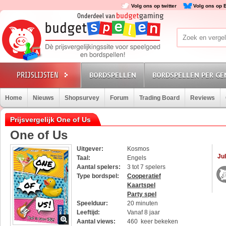
Volg ons op twitter
Volg ons op 
BORDSPELLEN
BORDSPELLEN PER GE
Home
Nieuws
Shopsurvey
Forum
Trading Board
Reviews
Prijsvergelijk One of Us
One of Us
Uitgever:
Kosmos
Jul
Taal:
Engels
Aantal spelers:
3 tot 7 spelers
Type bordspel:
Cooperatief
Kaartspel
Party spel
Speelduur:
20 minuten
Leeftijd:
Vanaf 8 jaar
Aantal views:
460 keer bekeken