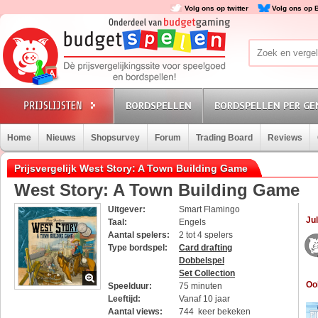
Volg ons op twitter
Volg ons op 
BORDSPELLEN
BORDSPELLEN PER GE
Home
Nieuws
Shopsurvey
Forum
Trading Board
Reviews
Prijsvergelijk West Story: A Town Building Game
West Story: A Town Building Game
Uitgever:
Smart Flamingo
Jul
Taal:
Engels
Aantal spelers:
2 tot 4 spelers
Type bordspel:
Card drafting
Dobbelspel
Set Collection
Oo
Speelduur:
75 minuten
Leeftijd:
Vanaf 10 jaar
Aantal views:
744 keer bekeken