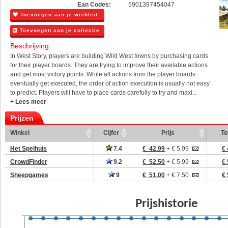
Ean Codes:
5901397454047
Toevoegen aan je wishlist
Toevoegen aan je collectie
Beschrijving
In West Story, players are building Wild West towns by purchasing cards
for their player boards. They are trying to improve their available actions
and get most victory points. While all actions from the player boards
eventually get executed, the order of action execution is usually not easy
to predict. Players will have to place cards carefully to try and maxi...
+ Lees meer
Prijzen
Winkel
Cijfer
Prijs
To
Het Spelhuis
7.4
€ 42.99
+ € 5.99
€ 
CrowdFinder
9.2
€ 52.50
+ € 5.99
€ 
Sheepgames
9
€ 51.00
+ € 7.50
€ 