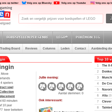
g ons op twitter
Volg ons op Bluesky
Volg ons op Youtube
Volg ons op 
BORDSPELLEN PER GENRE
LEGO®
POKÉMON TCG
Trading Board
Reviews
Columns
Leden
Contact
Aanbieding d
ngin
Top 10 
ingin
1
The X-F
2
Donkey
t Move
(SuperMar
Jullie mening:
3
Munchl
erlands
t 4 spelers
4
De Cre
ract spel
5
Navori
Collection
Aantal stemmen: 0
6
Alta
(B
 placement
Ook interessant:
ot 60 minuten
7
Clever
f 10 jaar
8
Tainted
77 keer bekeken