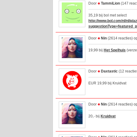
Door
TammiLion
(147 reac
35,19 bij bol met select
http://www.bol.com/nl/nl/p/
suggestionType=featured_p
Door
Nin
(2614 reacties) o
19,99 bij
Het Spelhuis
(verze
Door
Daxtastic
(12 reactie
EUR 19,99 bij Kruidvat
Door
Nin
(2614 reacties) o
20,- bij
Kruidvat