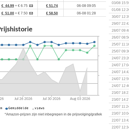
Kapitein 
03/08 15:5
€ 44.99
+ € 6.75
€ 51.74
06-08 09:05
01/08 12:2
€ 51.00
+ € 7.50
€ 58.50
06-08 01:28
30/07 12:3
29/07 22:4
28/07 09:4
26/07 08:5
25/07 11:1
25/07 09:3
Uitbreidi
24/07 23:2
24/07 17:0
(Bordspell
24/07 14:4
Surprise 
24/07 12:5
(Bordspell
24/07 12:4
23/07 18:2
start
23/07 14:2
(Bordspell
23/07 11:2
23/07 10:0
*Amazon-prijzen zijn niet inbegrepen in de prijsvolging/grafiek
22/07 13:4
(Bordspell
22/07 12:3