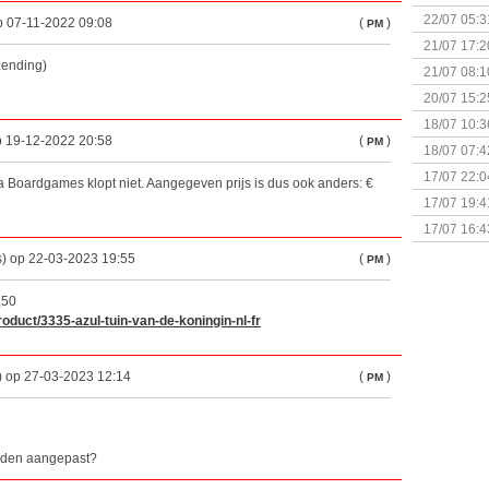
& Great D
22/07 05:3
p 07-11-2022 09:08
(
)
PM
bigbox
21/07 17:2
zending)
21/07 08:1
20/07 15:2
genaamd P
18/07 10:3
op 19-12-2022 20:58
(
)
PM
18/07 07:4
Sherlock 
17/07 22:0
a Boardgames klopt niet. Aangegeven prijs is dus ook anders: €
Monsterb
17/07 19:4
17/07 16:4
(Bordspell
s) op 22-03-2023 19:55
(
)
PM
,50
roduct/3335-azul-tuin-van-de-koningin-nl-fr
) op 27-03-2023 12:14
(
)
PM
orden aangepast?