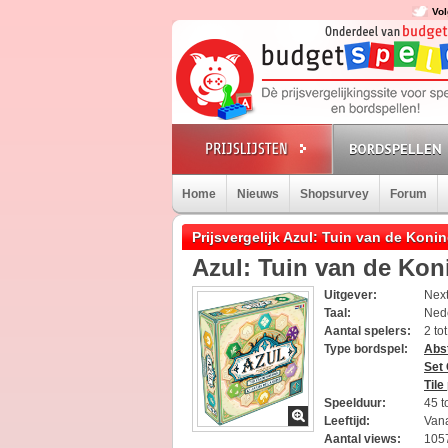
Vol
BORDSPELLEN
Home
Nieuws
Shopsurvey
Forum
Prijsvergelijk Azul: Tuin van de Koni
Azul: Tuin van de Kon
Uitgever:
Nex
Taal:
Ned
Aantal spelers:
2 to
Type bordspel:
Abst
Set 
Tile
Speelduur:
45 t
Leeftijd:
Vana
Aantal views:
105