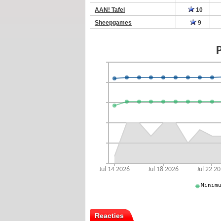
AAN! Tafel
10
Sheepgames
9
Reacties