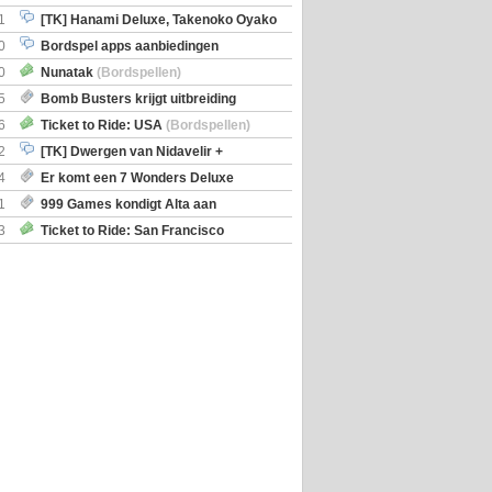
iscoveries
1
[TK] Hanami Deluxe, Takenoko Oyako
0
Bordspel apps aanbiedingen
0
Nunatak
(Bordspellen)
5
Bomb Busters krijgt uitbreiding
ro Kit
6
Ticket to Ride: USA
(Bordspellen)
2
[TK] Dwergen van Nidavelir +
Holmes Consulting Detective
4
Er komt een 7 Wonders Deluxe
ox
1
999 Games kondigt Alta aan
3
Ticket to Ride: San Francisco
en)