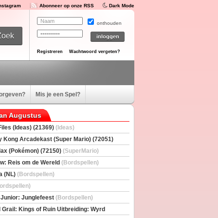
Instagram
Abonneer op onze RSS
Dark Mode
onthouden
Registreren
Wachtwoord vergeten?
oorgeven?
Mis je een Spel?
van Augustus
iles (Ideas) (21369)
(Ideas)
 Kong Arcadekast (Super Mario) (72051)
io)
ax (Pokémon) (72150)
(SuperMario)
w: Reis om de Wereld
(Bordspellen)
a (NL)
(Bordspellen)
ordspellen)
 Junior: Junglefeest
(Bordspellen)
 Grail: Kings of Ruin Uitbreiding: Wyrd