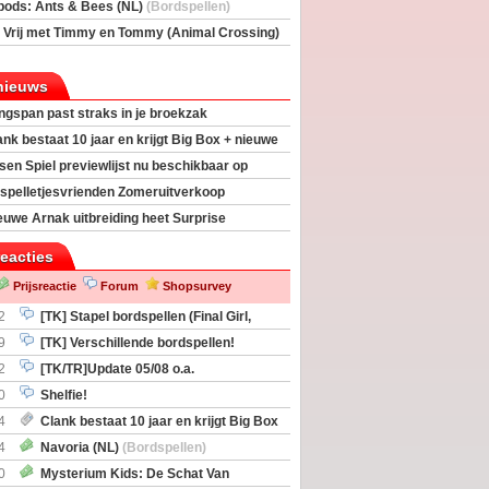
rs
(Bordspellen)
pods: Ants & Bees (NL)
(Bordspellen)
 Vrij met Timmy en Tommy (Animal Crossing)
deas)
nieuws
ngspan past straks in je broekzak
ank bestaat 10 jaar en krijgt Big Box + nieuwe
sen Spiel previewlijst nu beschikbaar op
egeek
spelletjesvrienden Zomeruitverkoop
an start
euwe Arnak uitbreiding heet Surprise
s
reacties
Prijsreactie
Forum
Shopsurvey
2
[TK] Stapel bordspellen (Final Girl,
taliation, Zombicide Invader)
9
[TK] Verschillende bordspellen!
2
[TK/TR]Update 05/08 o.a.
gingen, Imperium Horizons, 20 Strong
0
Shelfie!
4
Clank bestaat 10 jaar en krijgt Big Box
itbreiding
4
Navoria (NL)
(Bordspellen)
0
Mysterium Kids: De Schat Van