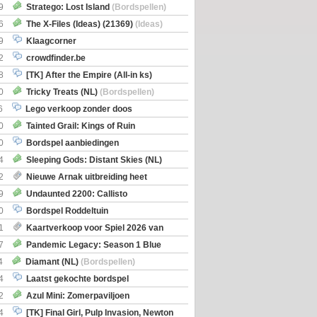
Boe
(Bordspellen)
9
Stratego: Lost Island
(Bordspellen)
6
The X-Files (Ideas) (21369)
(Ideas)
9
Klaagcorner
2
crowdfinder.be
8
[TK] After the Empire (All-in ks)
0
Tricky Treats (NL)
(Bordspellen)
6
Lego verkoop zonder doos
0
Tainted Grail: Kings of Ruin
ng: Wyrd Encounters
(Bordspellen)
0
Bordspel aanbiedingen
4
Sleeping Gods: Distant Skies (NL)
en)
2
Nieuwe Arnak uitbreiding heet
Shipments
9
Undaunted 2200: Callisto
en)
0
Bordspel Roddeltuin
1
Kaartverkoop voor Spiel 2026 van
7
Pandemic Legacy: Season 1 Blue
en)
4
Diamant (NL)
(Bordspellen)
4
Laatst gekochte bordspel
2
Azul Mini: Zomerpaviljoen
en)
4
[TK] Final Girl, Pulp Invasion, Newton