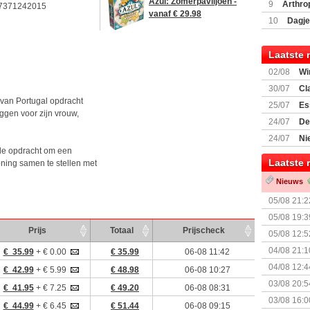
Encounte
Azul: Zomerpaviljoen -
9
Arthro
7371242015
vanaf € 29.98
10
Dagje
(77059)
(I
Laatste 
02/08
Wi
30/07
Cl
 van Portugal opdracht
uitbreiding
25/07
Es
ggen voor zijn vrouw,
Boardgam
24/07
De
weekend v
24/07
Ni
s de opdracht om een
Shipment
Laatste 
oning samen te stellen met
Nieuws
05/08 21:2
Nemesis Re
05/08 19:3
Prijs
Totaal
Prijscheck
05/08 12:5
Prijsverla
04/08 21:1
€ 35.99
+ € 0.00
€ 35.99
06-08 11:42
04/08 12:4
€ 42.99
+ € 5.99
€ 48.98
06-08 10:27
+ nieuwe u
03/08 20:5
€ 41.95
+ € 7.25
€ 49.20
06-08 08:31
03/08 16:0
€ 44.99
+ € 6.45
€ 51.44
06-08 09:15