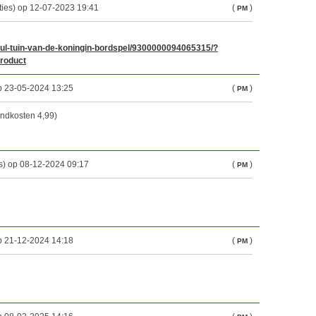
ties) op 12-07-2023 19:41
(
)
PM
azul-tuin-van-de-koningin-bordspel/9300000094065315/?
roduct
p 23-05-2024 13:25
(
)
PM
ndkosten 4,99)
s) op 08-12-2024 09:17
(
)
PM
p 21-12-2024 14:18
(
)
PM