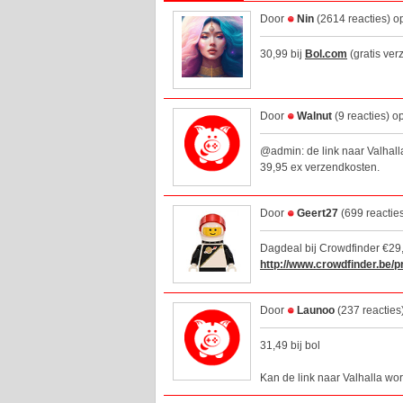
Door
Nin
(2614 reacties) o
30,99 bij
Bol.com
(gratis ver
Door
Walnut
(9 reacties) 
@admin: de link naar Valhall
39,95 ex verzendkosten.
Door
Geert27
(699 reactie
Dagdeal bij Crowdfinder €29
http://www.crowdfinder.be/p
Door
Launoo
(237 reacties
31,49 bij bol
Kan de link naar Valhalla w