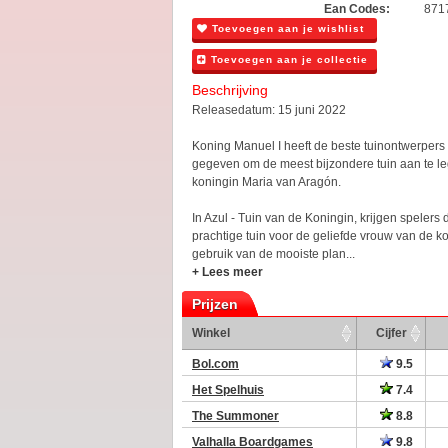
Ean Codes:
871
Toevoegen aan je wishlist
Toevoegen aan je collectie
Beschrijving
Releasedatum: 15 juni 2022
Koning Manuel I heeft de beste tuinontwerpers
gegeven om de meest bijzondere tuin aan te le
koningin Maria van Aragón.
In Azul - Tuin van de Koningin, krijgen speler
prachtige tuin voor de geliefde vrouw van de k
gebruik van de mooiste plan...
+ Lees meer
Prijzen
Winkel
Cijfer
Bol.com
9.5
Het Spelhuis
7.4
The Summoner
8.8
Valhalla Boardgames
9.8