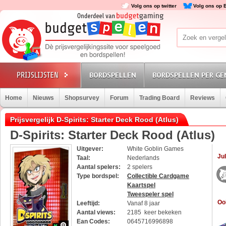
Volg ons op twitter
Volg ons op 
BORDSPELLEN
BORDSPELLEN PER GE
Home
Nieuws
Shopsurvey
Forum
Trading Board
Reviews
Prijsvergelijk D-Spirits: Starter Deck Rood (Atlus)
D-Spirits: Starter Deck Rood (Atlus)
Uitgever:
White Goblin Games
Jul
Taal:
Nederlands
Aantal spelers:
2 spelers
Type bordspel:
Collectible Cardgame
Kaartspel
Tweespeler spel
Oo
Leeftijd:
Vanaf 8 jaar
Aantal views:
2185 keer bekeken
Ean Codes:
0645716996898