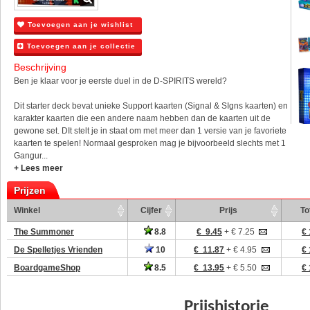
Toevoegen aan je wishlist
Toevoegen aan je collectie
Beschrijving
Ben je klaar voor je eerste duel in de D-SPIRITS wereld?
Dit starter deck bevat unieke Support kaarten (Signal & SIgns kaarten) en
karakter kaarten die een andere naam hebben dan de kaarten uit de
gewone set. DIt stelt je in staat om met meer dan 1 versie van je favoriete
kaarten te spelen! Normaal gesproken mag je bijvoorbeeld slechts met 1
Gangur...
+ Lees meer
Prijzen
Winkel
Cijfer
Prijs
To
The Summoner
8.8
€ 9.45
+ € 7.25
€ 
De Spelletjes Vrienden
10
€ 11.87
+ € 4.95
€ 
BoardgameShop
8.5
€ 13.95
+ € 5.50
€ 